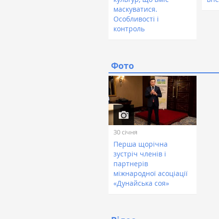
маскуватися.
Особливості і
контроль
Фото
30 січня
Перша щорічна
зустріч членів і
партнерів
міжнародної асоціації
«Дунайська соя»