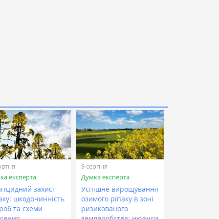
овтня
9 серпня
ка експерта
Думка експерта
гіцидний захист
Успішне вирощування
аку: шкодочинність
озимого ріпаку в зоні
роб та схеми
ризикованого
сення
землеробства: нюанси