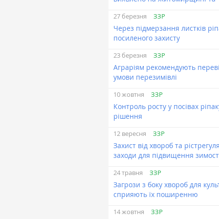
ЗЗР
27 березня
Через підмерзання листків ріп
посиленого захисту
ЗЗР
23 березня
Аграріям рекомендують переві
умови перезимівлі
ЗЗР
10 жовтня
Контроль росту у посівах ріпак
рішення
ЗЗР
12 вересня
Захист від хвороб та рістрегу
заходи для підвищення зимост
ЗЗР
24 травня
Загрози з боку хвороб для кул
сприяють їх поширенню
ЗЗР
14 жовтня