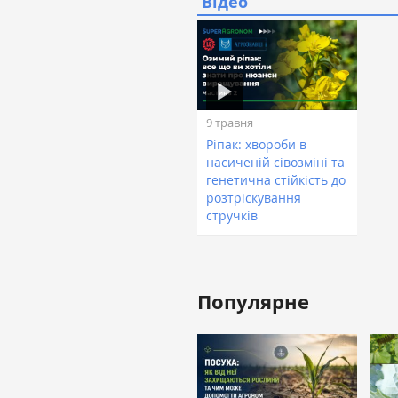
Відео
9 травня
Ріпак: хвороби в
насиченій сівозміні та
генетична стійкість до
розтріскування
стручків
Популярне