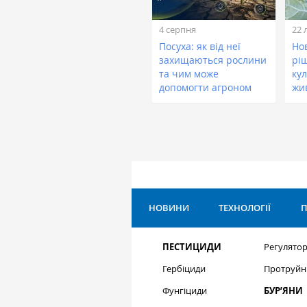
4 серпня
22 
Посуха: як від неї
Нов
захищаються рослини
рі
та чим може
кул
допомогти агроном
жи
НОВИНИ
ТЕХНОЛОГІЇ
П
ПЕСТИЦИДИ
Регулятор
Гербіциди
Протруйн
Фунгіциди
БУР’ЯНИ