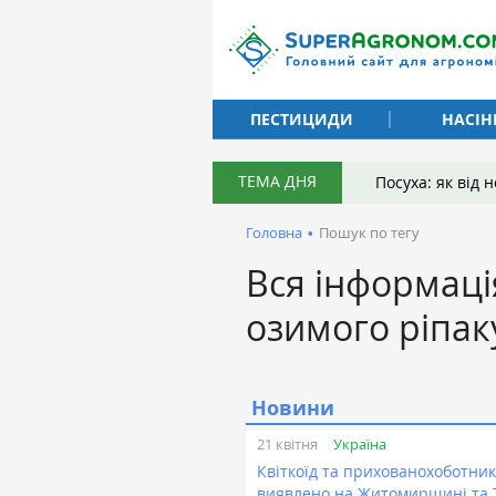
ПЕСТИЦИДИ
НАСІН
ТЕМА ДНЯ
Посуха: як від
Головна
•
Пошук по тегу
Вся інформаці
озимого ріпак
Новини
Україна
21 квітня
Квіткоїд та прихованохоботник
виявлено на Житомирщині та 