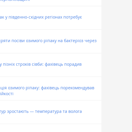
ак у південно-східних регіонах потребує
ряти посіви озимого ріпаку на бактеріоз через
у пізніх строків сівби: фахівець порадив
ляція озимого ріпаку: фахівець порекомендував
ійкості
ьтур зростають — температура та волога