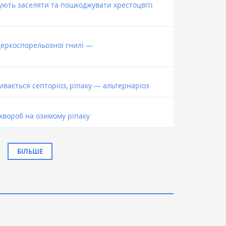
ують заселяти та пошкоджувати хрестоцвіті
церкоспорельозної гнилі —
ивається септоріоз, ріпаку — альтернаріоз
хвороб на озимому ріпаку
БІЛЬШЕ