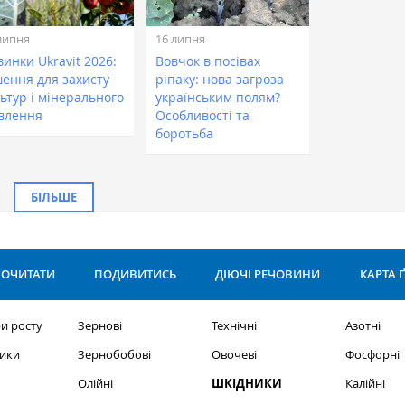
липня
16 липня
инки Ukravit 2026:
Вовчок в посівах
шення для захисту
ріпаку: нова загроза
ьтур і мінерального
українським полям?
влення
Особливості та
боротьба
БІЛЬШЕ
ОЧИТАТИ
ПОДИВИТИСЬ
ДІЮЧІ РЕЧОВИНИ
КАРТА 
и росту
Зернові
Технічні
Азотні
ики
Зернобобові
Овочеві
Фосфорні
Олійні
ШКІДНИКИ
Калійні