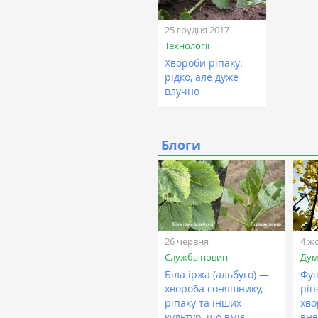
25 грудня 2017
Технології
Хвороби ріпаку:
рідко, але дуже
влучно
Блоги
26 червня
4 ж
Служба новин
Дум
Біла іржа (альбуго) —
Фун
хвороба соняшнику,
ріп
ріпаку та інших
хво
культур, що вміє
вне