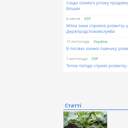
Сходи озимого ріпаку продовж
блішки
ЗЗР
8 квітня
М’яка зима сприяла розвитку 
Держпродспоживслужба
Україна
15 листопада
В посівах озимої пшениці розв
ЗЗР
7 листопада
Тепла погода сприяє розвитку 
Статті