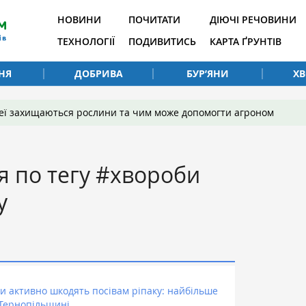
НОВИНИ
ПОЧИТАТИ
ДІЮЧІ РЕЧОВИНИ
ТЕХНОЛОГІЇ
ПОДИВИТИСЬ
КАРТА ҐРУНТІВ
НЯ
ДОБРИВА
БУР’ЯНИ
Х
 неї захищаються рослини та чим може допомогти агроном
я по тегу #хвороби
у
и активно шкодять посівам ріпаку: найбільше
Тернопільщині