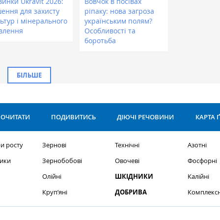
инки Ukravit 2026:
Вовчок в посівах
шення для захисту
ріпаку: нова загроза
ьтур і мінерального
українським полям?
влення
Особливості та
боротьба
БІЛЬШЕ
ОЧИТАТИ
ПОДИВИТИСЬ
ДІЮЧІ РЕЧОВИНИ
КАРТА 
и росту
Зернові
Технічні
Азотні
ики
Зернобобові
Овочеві
Фосфорні
Олійні
ШКІДНИКИ
Калійні
Круп’яні
ДОБРИВА
Комплексн