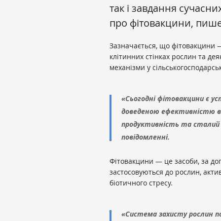
так і завдання сучасни
про фітовакцини, пиш
Зазначається, що фітовакцини 
клітинних стінках рослин та дея
механізми у сільськогосподарськ
«Сьогодні фітовакцини є у
доведеною ефективністю в 
продуктивність та сталий 
повідомленні.
Фітовакцини — це засоби, за до
застосовуються до рослин, акти
біотичного стресу.
«Система захисту рослин по