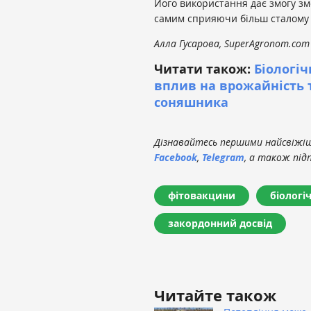
Його використання дає змогу з
самим сприяючи більш сталому т
Алла Гусарова, SuperAgronom.com
Читати також:
Біологіч
вплив на врожайність 
соняшника
Дізнавайтесь першими найсвіжіші
Facebook
,
Telegram
, а також під
фітовакцини
біологі
закордонний досвід
Читайте також