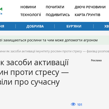
НОВИНИ
ПОЧИТАТИ
ДІЮЧІ РЕЧОВИНИ
ТЕХНОЛОГІЇ
ПОДИВИТИСЬ
КАРТА ҐРУНТІВ
НЯ
ДОБРИВА
БУР’ЯНИ
Х
 неї захищаються рослини та чим може допомогти агроном
ини як засоби активації імунітету рослин проти стресу — фахівці розпо
к засоби активації
лин проти стресу —
віли про сучасну
101