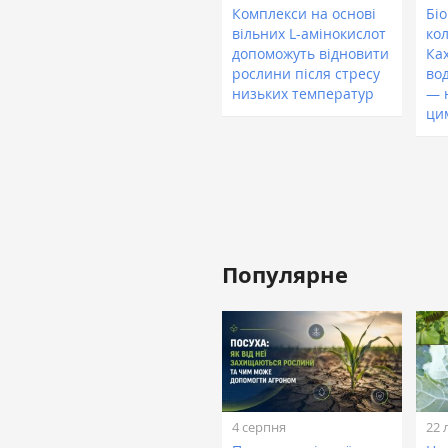
Комплекси на основі
Біо
вільних L-амінокислот
ко
допоможуть відновити
Ка
рослини після стресу
во
низьких температур
— 
ци
Популярне
4 серпня
22 