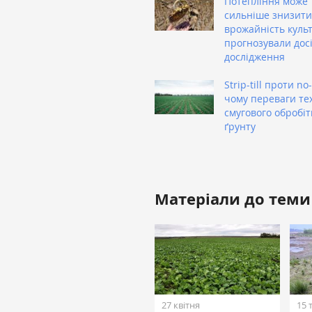
Потепління може
сильніше знизити
врожайність культ
прогнозували дос
дослідження
Strip-till проти no-t
чому переваги тех
смугового обробіт
ґрунту
Матеріали до теми
27 квітня
15 