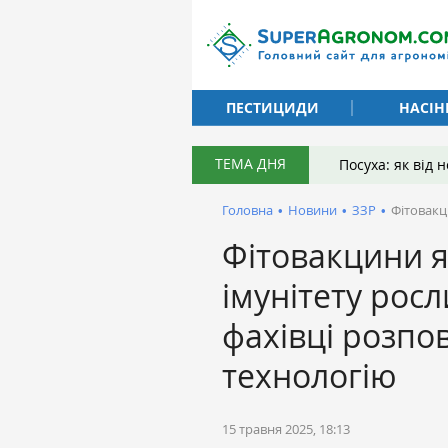
ПЕСТИЦИДИ
НАСІН
ТЕМА ДНЯ
Посуха: як від
Головна
•
Новини
•
ЗЗР
•
Фітовакц
Фітовакцини я
імунітету рос
фахівці розпо
технологію
15 травня 2025, 18:13