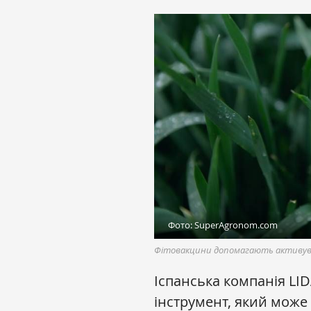
Фото: SuperAgronom.com
Фітовакцини допомагають активув
Іспанська компанія LID
інструмент, який може