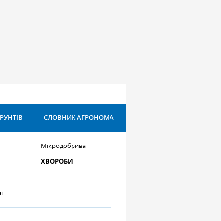
ҐРУНТІВ
СЛОВНИК АГРОНОМА
Мікродобрива
ХВОРОБИ
і