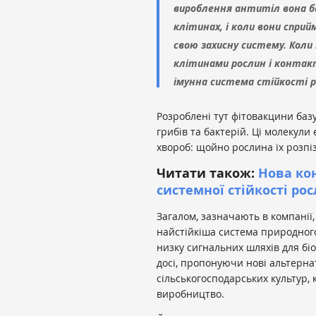
вироблення антитіл вона ба
клітинах, і коли вони спр
свою захисну систему. Коли
клітинами рослин і конта
імунна система стійкості р
Розроблені тут фітовакцини баз
грибів та бактерій. Ці молекули
хвороб: щойно рослина їх розпіз
Читати також:
Нова ко
системної стійкості ро
Загалом, зазначають в компанії
найстійкіша система природног
низку сигнальних шляхів для біо
досі, пропонуючи нові альтерна
сільськогосподарських культур,
виробництво.