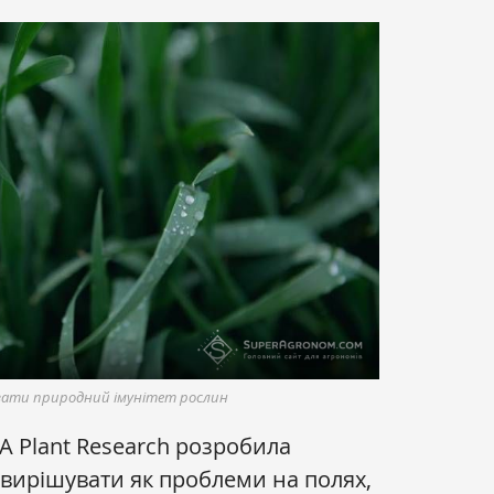
ати природний імунітет рослин
A Plant Research розробила
 вирішувати як проблеми на полях,