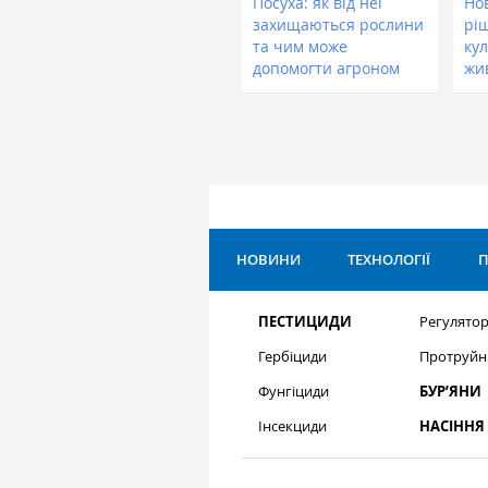
Посуха: як від неї
Нов
захищаються рослини
рі
та чим може
кул
допомогти агроном
жи
НОВИНИ
ТЕХНОЛОГІЇ
П
ПЕСТИЦИДИ
Регулятор
Гербіциди
Протруйн
Фунгіциди
БУР’ЯНИ
Інсекциди
НАСІННЯ