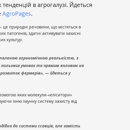
х тенденцій в агрогалузі. Йдеться
е
AgroPages
.
— це природні речовини, що містяться в
ких патогенів, здатні активувати захисні
их культур.
сталеною агрономічною реальністю, з
польових умовах та прямим впливом на
розвиток фермерів», — йдеться у
помогою яких молекули-«еліситори»
вуючи їхню імунну систему захисту від
дібна до системи ссавців, але замість