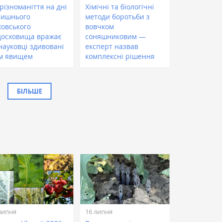
різноманіття на дні
Хімічні та біологічні
лишнього
методи боротьби з
ховського
вовчком
досховища вражає
соняшниковим —
науковці здивовані
експерт назвав
м явищем
комплексні рішення
БІЛЬШЕ
липня
16 липня