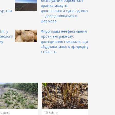
Безплужний обробіток і
оранка можуть
ур, ніж
доповнювати одне одного
і —
— досвід польського
фермера
ill: у
Флуопірам неефективний
нології
проти антракнозу:
ку
дослідження показали, що
збудники мають природну
стійкість
травня
16 квітня