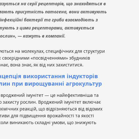
зується на серії рецепторів, що знаходяться в
иймають присутність патогена, вони активують
 інфекційні бактерії та гриби взаємодіють з
ктують з цими рецепторами, активується
ослин», — кажуть в компанії.
уються на молекулах, специфічних для структури
 є своєрідними «посвідченнями» збудників
нає, вона знає, як від них захиститися.
нцепція використання індукторів
слин при вирощуванні агрокультур
, вроджений імунітет — це найефективніша та
о захисту рослин. Вроджений імунітет включає
хімічних реакцій, що відрізняються від відомих
тиви для підвищення врожайності та якості
 коли виникають складні умови, що знижують