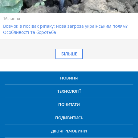
16 липня
Вовчок в посівах ріпаку: нова загроза українським полям?
Особливості та боротьба
БІЛЬШЕ
НОВИНИ
ТЕХНОЛОГІЇ
ПОЧИТАТИ
ПОДИВИТИСЬ
ДІЮЧІ РЕЧОВИНИ