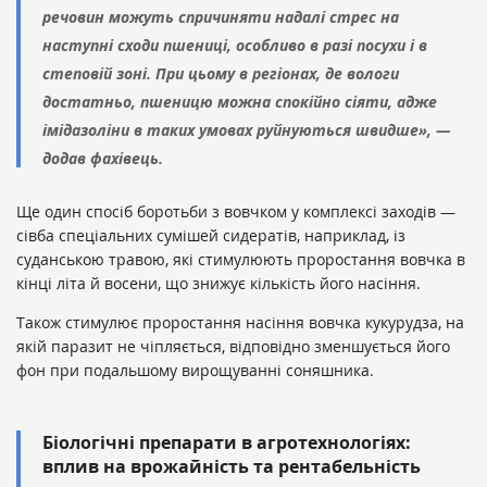
речовин можуть спричиняти надалі стрес на
наступні сходи пшениці, особливо в разі посухи і в
степовій зоні. При цьому в регіонах, де вологи
достатньо, пшеницю можна спокійно сіяти, адже
імідазоліни в таких умовах руйнуються швидше», —
додав фахівець.
Ще один спосіб боротьби з вовчком у комплексі заходів —
сівба спеціальних сумішей сидератів, наприклад, із
суданською травою, які стимулюють проростання вовчка в
кінці літа й восени, що знижує кількість його насіння.
Також стимулює проростання насіння вовчка кукурудза, на
якій паразит не чіпляється, відповідно зменшується його
фон при подальшому вирощуванні соняшника.
Біологічні препарати в агротехнологіях:
вплив на врожайність та рентабельність