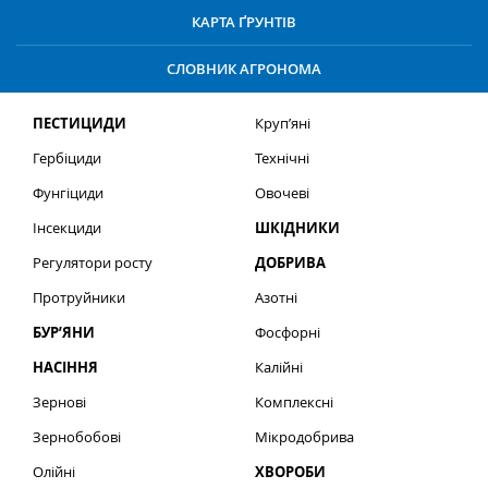
КАРТА ҐРУНТІВ
СЛОВНИК АГРОНОМА
ПЕСТИЦИДИ
Круп’яні
Гербіциди
Технічні
Фунгіциди
Овочеві
Інсекциди
ШКІДНИКИ
Регулятори росту
ДОБРИВА
Протруйники
Азотні
БУР’ЯНИ
Фосфорні
НАСІННЯ
Калійні
Зернові
Комплексні
Зернобобові
Мікродобрива
Олійні
ХВОРОБИ