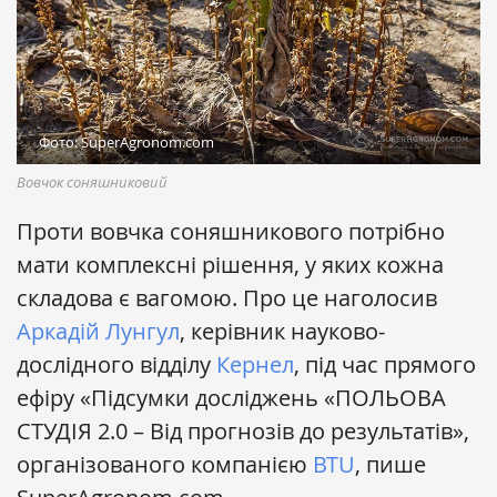
Фото: SuperAgronom.com
Вовчок соняшниковий
Проти вовчка соняшникового потрібно
мати комплексні рішення, у яких кожна
складова є вагомою. Про це наголосив
Аркадій Лунгул
, керівник науково-
дослідного відділу
Кернел
, під час прямого
ефіру «Підсумки досліджень «ПОЛЬОВА
СТУДІЯ 2.0 – Від прогнозів до результатів»,
організованого компанією
BTU
, пише