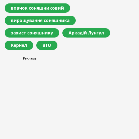
вовчок соняшниковий
вирощування соняшника
захист соняшнику
Аркадій Лунгул
Кернел
BTU