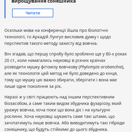
вирощування соняшника
Читати
Оскільки мова на конференції йшла про біологічні
технології, то Аркадій Лунгул висловив думку і щодо
перспектив такого методу захисту від вовчка.
Він згадав, що першу спробу було зроблено ще у 80-х роках
20 ст., коли намагались науковці в різних країнах
розводити мушку фітомізу вовчкову (
Phytomyza
orobanchia
),
але як технологія цей метод не було доведено до кінця,
тому що мушку цю важко збирати, зберігати і вона має
лише одне покоління за рік.
Наразі ж у світі працюють над іншим перспективним
біозасобом, а саме таким видом збудника фузаріозу, який
уражує вовчка, хоча поки що вона діє і на культурні
рослини. Хоча науковці шукають саме такі штами, що
зачіпатимуть лише вовчка. Або виводитимуть такі гібриди
соняшнику, що будуть стійкими до цього збудника.