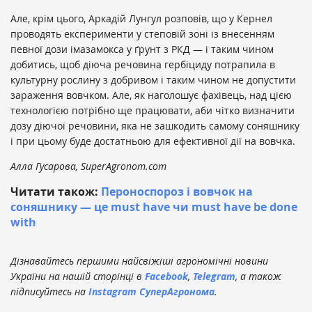
Але, крім цього, Аркадій Лунгул розповів, що у Кернел
проводять експерименти у степовій зоні із внесенням
певної дози імазамокса у ґрунт з РКД — і таким чином
добитись, щоб діюча речовина гербіциду потрапила в
культурну рослину з добривом і таким чином не допустити
зараження вовчком. Але, як наголошує фахівець, над цією
технологією потрібно ще працювати, аби чітко визначити
дозу діючої речовини, яка не зашкодить самому соняшнику
і при цьому буде достатньою для ефективної дії на вовчка.
Алла Гусарова, SuperAgronom.com
Читати також:
Пероноспороз і вовчок на
соняшнику — це must have чи must have be done
with
Дізнавайтесь першими найсвіжіші агрономічні новини
України на нашій сторінці в
Facebook
,
Telegram
, а також
підписуйтесь на
Instagram СуперАгронома
.