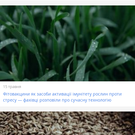
15 травня
Фітовакцини як засоби активації імунітету рослин проти
стресу — фахівці розповіли про сучасну технологію