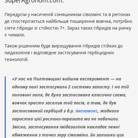
SuperAgronom.com.
Передусім у насиченій соняшником сівозміні та в регіонах
де спостерігається найбільше поширення вовчка, потрібно
сіяти гібриди зі стійкістю 7+. Зараз таких гібридів на ринку
є чимало.
Також рішенням буде вирощування гібридів стійких до
імідазолінів і відповідне застосування гербіцидних
технологій.
«У нас на Полтавщині вийшов експеримент — на
одному полі застосували 2 системи захисту. І на тій
половині поля, де була застосована класична схема,
вовчок просто заселив той посів, а там, де був
застосований гербіцид з д.р.
імазамокс
, жодного
паростка цієї рослини-паразита ми не побачили.
Звісно, застосування імідазолінів накладає певні
обмеження з точки зору сівозміни. Бо залишки цих