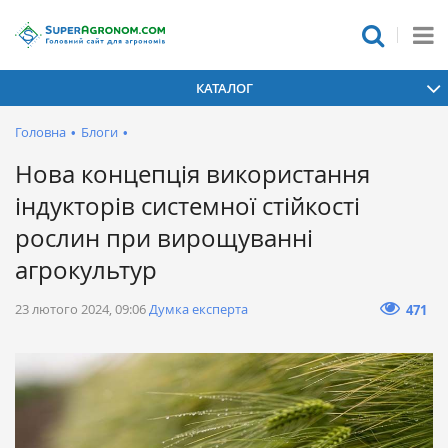
КАТАЛОГ
Головна
•
Блоги
•
Нова концепція використання
індукторів системної стійкості
рослин при вирощуванні
агрокультур
23 лютого 2024, 09:06
Думка експерта
471