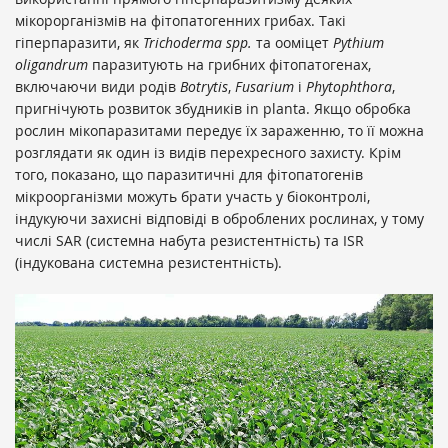
мікорорганізмів на фітопатогенних грибах. Такі
гіперпаразити, як
Trichoderma spp.
та ооміцет
Pythium
oligandrum
паразитують на грибних фітопатогенах,
включаючи види родів
Botrytis
,
Fusarium
і
Phytophthora
,
пригнічують розвиток збудників in planta. Якщо обробка
рослин мікопаразитами передує їх зараженню, то її можна
розглядати як один із видів перехресного захисту. Крім
того, показано, що паразитичні для фітопатогенів
мікроорганізми можуть брати участь у біоконтролі,
індукуючи захисні відповіді в оброблених рослинах, у тому
числі SAR (системна набута резистентність) та ISR
(індукована системна резистентність).