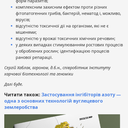
форм паразитів;
комплексним захисним ефектом проти різних
фітопатогенних грибів, бактерій, нематод і, можливо,
вірусів;
відсутністю токсичної дії на організми, які не є
мішенями;
відсутністю у врожаї токсичних хімічних речовин;
у деяких випадках стимулюванням ростових процесів
у оброблених рослин; ідентифікацією процесів
ранової репарації.
Сергій Хаблак,
агроном, д.б.н., співробітник Інституту
харчової біотехнології та геноміки
Далі буде.
Читати також:
Застосування інгібіторів азоту —
одна з основних технологій вуглецевого
землеробства