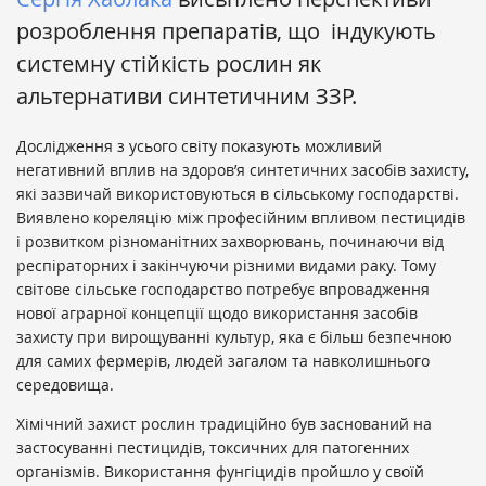
розроблення препаратів, що індукують
системну стійкість рослин як
альтернативи синтетичним ЗЗР.
Дослідження з усього світу показують можливий
негативний вплив на здоров’я синтетичних засобів захисту,
які зазвичай використовуються в сільському господарстві.
Виявлено кореляцію між професійним впливом пестицидів
і розвитком різноманітних захворювань, починаючи від
респіраторних і закінчуючи різними видами раку. Тому
світове сільське господарство потребує впровадження
нової аграрної концепції щодо використання засобів
захисту при вирощуванні культур, яка є більш безпечною
для самих фермерів, людей загалом та навколишнього
середовища.
Хімічний захист рослин традиційно був заснований на
застосуванні пестицидів, токсичних для патогенних
організмів. Використання фунгіцидів пройшло у своїй