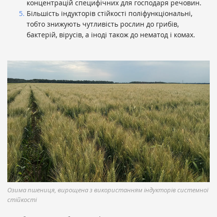
концентрацій специфічних для господаря речовин.
Більшість індукторів стійкості поліфункціональні,
тобто знижують чутливість рослин до грибів,
бактерій, вірусів, а іноді також до нематод і комах.
Озима пшениця, вирощена з використанням індукторів системної
стійкості