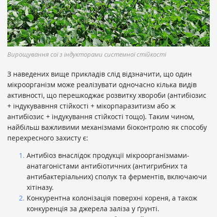
Вирощування сої з індукторами системної стійкості
З наведених вище прикладів слід відзначити, що один
мікроорганізм може реалізувати одночасно кілька видів
активності, що перешкоджає розвитку хвороби (антибіозис
+ індукувавння стійкості + мікорпаразитизм або ж
антибіозис + індукування стійкості тощо). Таким чином,
найбільш важливими механізмами біоконтролю як способу
перехресного захисту є:
Антибіоз внаслідок продукції мікроорганізмами-
анатагоністами антибіотичних (антигрибних та
антибактеріальних) сполук та ферментів, включаючи
хітіназу.
Конкурентна колонізація поверхні кореня, а також
конкуренція за джерела заліза у ґрунті.