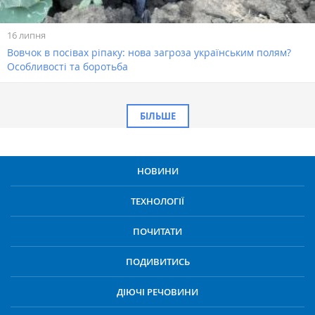
16 липня
Вовчок в посівах ріпаку: нова загроза українським полям?
Особливості та боротьба
БІЛЬШЕ
НОВИНИ
ТЕХНОЛОГІЇ
ПОЧИТАТИ
ПОДИВИТИСЬ
ДІЮЧІ РЕЧОВИНИ