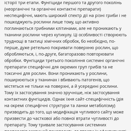
історії три етапи. Фунгіциди першого та другого поколінь
(неорганічні та органічні контактні препарати)
неспецифічні, мають широкий спектр дії на різні гриби і не
пошкоджують рослини лише тому, що активно
поглинаються грибними клітинами, але не проникають у
тканини рослини через кутикулу. Ці особливості створюють
труднощі в тактиці хімічних обробок, бо необхідно, по-
перше, дуже ретельно покривати поверхню рослин, що
обробляються, і, по-друге, багаторазово повторювати
обробки. Фунгіциди третього покоління системні органічні
препарати специфічні для окремих груп грибів та не
токсичні для рослин. Вони проникають у рослини,
поширюються у тканинах і вбивають патогенів, що
містяться не тільки на поверхні, а й усередині рослини.
Тому їх застосування значно зручніше, ніж застосування
контактних фунгіцидів. Однак їхня сайт-специфічність (дія
на окремі специфічні структури та ланки метаболізму)
призводить до того, що модифікація чутливого сайту може
призвести до часткової або повної втрати чутливості до
препарату. Тому тривале застосування системних