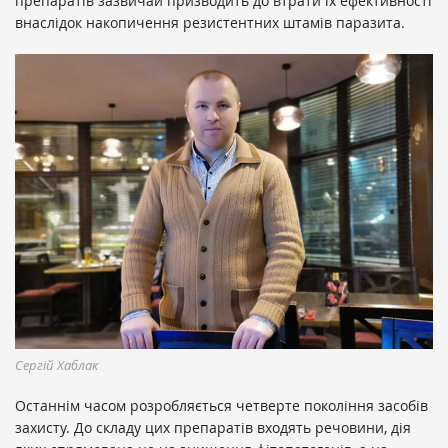
препаратів зазвичай призводить до втрати їх ефективності
внаслідок накопичення резистентних штамів паразита.
Сергій Хаблак
Останнім часом розробляється четверте покоління засобів
захисту. До складу цих препаратів входять речовини, дія