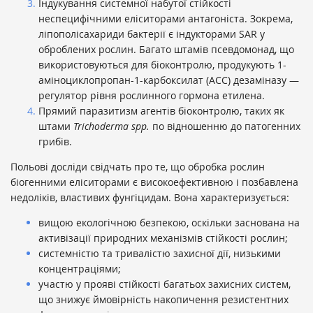
Індукування системної набутої стійкості
неспецифічними еліситорами антагоніста. Зокрема,
ліпополісахариди бактерії є індукторами SAR у
оброблених рослин. Багато штамів псевдомонад, що
використовуються для біоконтролю, продукують 1-
аміноциклопропан-1-карбоксилат (АСС) дезаміназу —
регулятор рівня рослинного гормона етилена.
Прямий паразитизм агентів біоконтролю, таких як
штами
Trichoderma spp.
по відношенню до патогенних
грибів.
Польові досліди свідчать про те, що обробка рослин
біогенними еліситорами є високоефективною і позбавлена
недоліків, властивих фунгіцидам. Вона характеризується:
вищою екологічною безпекою, оскільки заснована на
активізації природних механізмів стійкості рослин;
системністю та тривалістю захисної дії, низькими
концентраціями;
участю у прояві стійкості багатьох захисних систем,
що знижує ймовірність накопичення резистентних