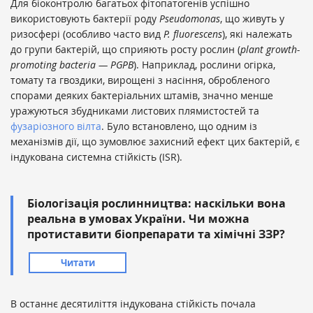
Для біоконтролю багатьох фітопатогенів успішно
використовують бактерії роду
Pseudomonas
, що живуть у
ризосфері (особливо часто вид
Р. fluorescens
), які належать
до групи бактерій, що сприяють росту рослин (
plant growth-
promoting bacteria — PGPB
). Наприклад, рослини огірка,
томату та гвоздики, вирощені з насіння, обробленого
спорами деяких бактеріальних штамів, значно менше
уражуються збудниками листових плямистостей та
фузаріозного вілта
. Було встановлено, що одним із
механізмів дії, що зумовлює захисний ефект цих бактерій, є
індукована системна стійкість (ISR).
Біологізація рослинництва: наскільки вона
реальна в умовах України. Чи можна
протиставити біопрепарати та хімічні ЗЗР?
Читати
В останнє десятиліття індукована стійкість почала