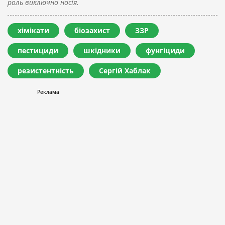
роль виключно носія.
хімікати
біозахист
ЗЗР
пестициди
шкідники
фунгіциди
резистентність
Сергій Хаблак