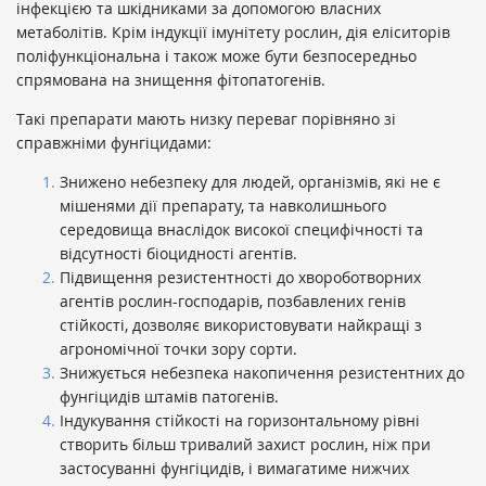
інфекцією та шкідниками за допомогою власних
метаболітів. Крім індукції імунітету рослин, дія еліситорів
поліфункціональна і також може бути безпосередньо
спрямована на знищення фітопатогенів.
Такі препарати мають низку переваг порівняно зі
справжніми фунгіцидами:
Знижено небезпеку для людей, організмів, які не є
мішенями дії препарату, та навколишнього
середовища внаслідок високої специфічності та
відсутності біоцидності агентів.
Підвищення резистентності до хвороботворних
агентів рослин-господарів, позбавлених генів
стійкості, дозволяє використовувати найкращі з
агрономічної точки зору сорти.
Знижується небезпека накопичення резистентних до
фунгіцидів штамів патогенів.
Індукування стійкості на горизонтальному рівні
створить більш тривалий захист рослин, ніж при
застосуванні фунгіцидів, і вимагатиме нижчих