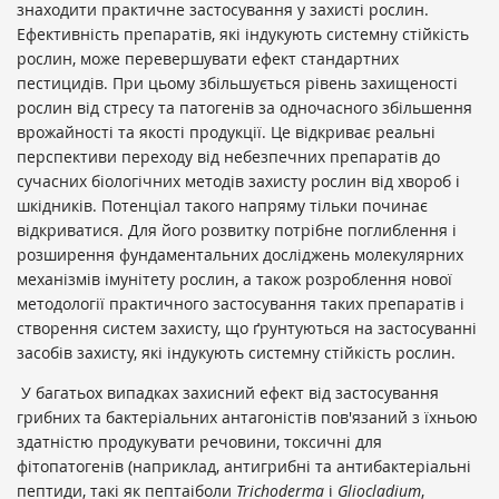
знаходити практичне застосування у захисті рослин.
Ефективність препаратів, які індукують системну стійкість
рослин, може перевершувати ефект стандартних
пестицидів. При цьому збільшується рівень захищеності
рослин від стресу та патогенів за одночасного збільшення
врожайності та якості продукції. Це відкриває реальні
перспективи переходу від небезпечних препаратів до
сучасних біологічних методів захисту рослин від хвороб і
шкідників. Потенціал такого напряму тільки починає
відкриватися. Для його розвитку потрібне поглиблення і
розширення фундаментальних досліджень молекулярних
механізмів імунітету рослин, а також розроблення нової
методології практичного застосування таких препаратів і
створення систем захисту, що ґрунтуються на застосуванні
засобів захисту, які індукують системну стійкість рослин.
У багатьох випадках захисний ефект від застосування
грибних та бактеріальних антагоністів пов'язаний з їхньою
здатністю продукувати речовини, токсичні для
фітопатогенів (наприклад, антигрибні та антибактеріальні
пептиди, такі як пептаіболи
Trichoderma
і
Gliocladium
,