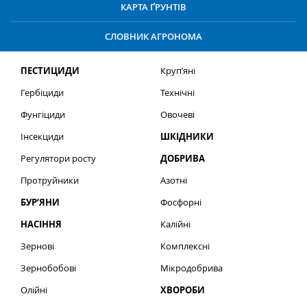
КАРТА ҐРУНТІВ
СЛОВНИК АГРОНОМА
ПЕСТИЦИДИ
Круп’яні
Гербіциди
Технічні
Фунгіциди
Овочеві
Інсекциди
ШКІДНИКИ
Регулятори росту
ДОБРИВА
Протруйники
Азотні
БУР’ЯНИ
Фосфорні
НАСІННЯ
Калійні
Зернові
Комплексні
Зернобобові
Мікродобрива
Олійні
ХВОРОБИ