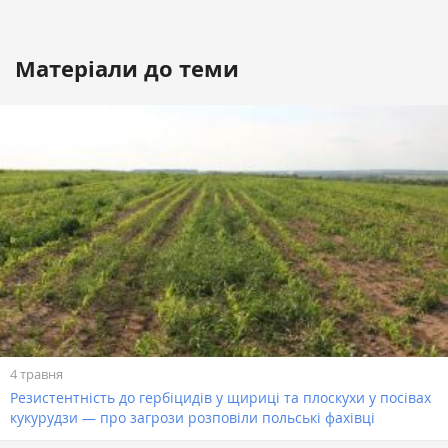
Матеріали до теми
4 травня
Резистентність до гербіцидів у щириці та плоскухи у посівах
кукурудзи — про загрози розповіли польські фахівці