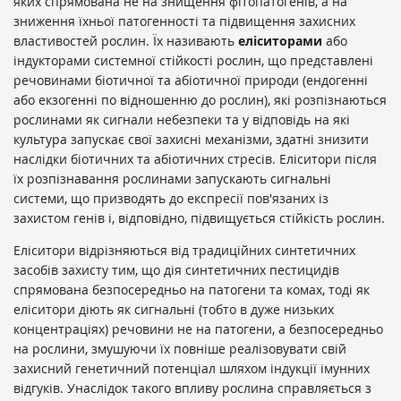
яких спрямована не на знищення фітопатогенів, а на
зниження їхньої патогенності та підвищення захисних
властивостей рослин. Їх називають
еліситорами
або
індукторами системної стійкості рослин, що представлені
речовинами біотичної та абіотичної природи (ендогенні
або екзогенні по відношенню до рослин), які розпізнаються
рослинами як сигнали небезпеки та у відповідь на які
культура запускає свої захисні механізми, здатні знизити
наслідки біотичних та абіотичних стресів. Еліситори після
їх розпізнавання рослинами запускають сигнальні
системи, що призводять до експресії пов'язаних із
захистом генів і, відповідно, підвищується стійкість рослин.
Еліситори відрізняються від традиційних синтетичних
засобів захисту тим, що дія синтетичних пестицидів
спрямована безпосередньо на патогени та комах, тоді як
еліситори діють як сигнальні (тобто в дуже низьких
концентраціях) речовини не на патогени, а безпосередньо
на рослини, змушуючи їх повніше реалізовувати свій
захисний генетичний потенціал шляхом індукції імунних
відгуків. Унаслідок такого впливу рослина справляється з