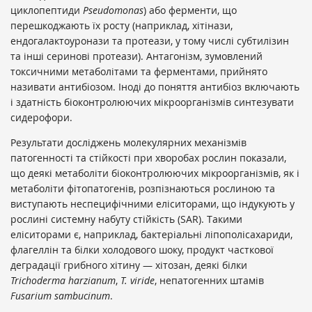
циклопептиди
Pseudomonas
) або ферменти, що
перешкоджають їх росту (наприклад, хітінази,
ендогалактоуронази та протеази, у тому числі субтилізин
та інші серинові протеази). Антагонізм, зумовлений
токсичними метаболітами та ферментами, прийнято
називати антибіозом. Іноді до поняття антибіоз включають
і здатність біоконтролюючих мікроорганізмів синтезувати
сидерофори.
Результати досліджень молекулярних механізмів
патогенності та стійкості при хворобах рослин показали,
що деякі метаболіти біоконтролюючих мікроорганізмів, як і
метаболіти фітопатогенів, розпізнаються рослиною та
виступають неспецифічними еліситорами, що індукують у
рослині системну набуту стійкість (SAR). Такими
еліситорами є, наприклад, бактеріальні ліпополісахариди,
флагеллін та білки холодового шоку, продукт часткової
деградації грибного хітину — хітозан, деякі білки
Trichoderma harzianum
,
T. viride
, непатогенних штамів
Fusarium sambucinum
.