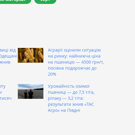
виці від
Аграрії оцінили ситуацію
а Одещині
на ринку: найнижча ціна
 жнив
на пшеницю — 4500 грн/т,
посівна подорожчає до
20%
оту
Урожайність озимої
и
пшениці — до 7,5 т/га,
тисяч
ріпаку — 3,2 т/га:
результати жнив «ТАС
Агро» на Півдні