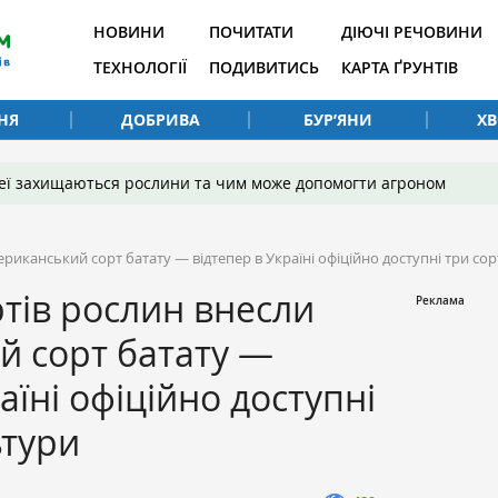
НОВИНИ
ПОЧИТАТИ
ДІЮЧІ РЕЧОВИНИ
ТЕХНОЛОГІЇ
ПОДИВИТИСЬ
КАРТА ҐРУНТІВ
НЯ
ДОБРИВА
БУР’ЯНИ
Х
 неї захищаються рослини та чим може допомогти агроном
ериканський сорт батату — відтепер в Україні офіційно доступні три со
ртів рослин внесли
й сорт батату —
аїні офіційно доступні
ьтури