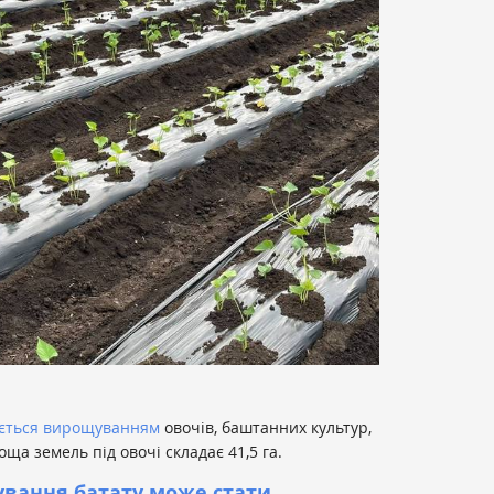
ється вирощуванням
овочів, баштанних культур,
оща земель під овочі складає 41,5 га.
вання батату може стати