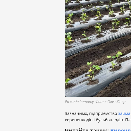
Розсада батату. Фото: Олег Кіпер
Зазначимо, підприємство
займа
коренеплодів і бульбоплодів. Пл
Читайте також:
Вирощу