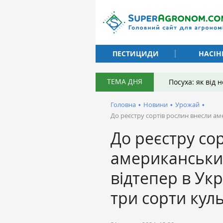
ПЕСТИЦИДИ
НАСІН
ТЕМА ДНЯ
Посуха: як від
Головна
•
Новини
•
Урожай
•
До реєстру сортів рослин внесли ам
До реєстру со
американськи
відтепер в Укр
три сорти кул