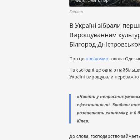
Фото: Олег Кіпер
Батат
В Україні зібрали пер
Вирощуванням культур
Білгород-Дністровськом
Про це
повідомив
голова Одеськ
На сьогодні це одна з найбільши
Україні вирощували переважно 
«Навіть у непростих умова
ефективності. Завдяки так
розвивають економіку, а й 
Кіпер.
До слова, господарство займаєт