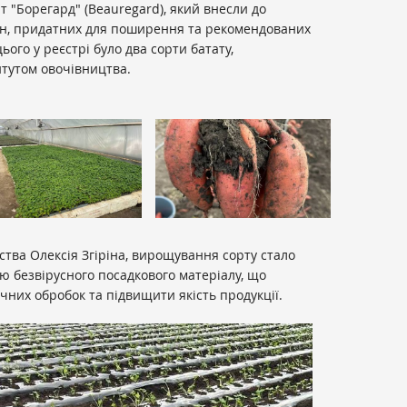
"Борегард" (Beauregard), який внесли до
лин, придатних для поширення та рекомендованих
ього у реєстрі було два сорти батату,
итутом овочівництва.
ства Олексія Згіріна, вирощування сорту стало
 безвірусного посадкового матеріалу, що
ічних обробок та підвищити якість продукції.