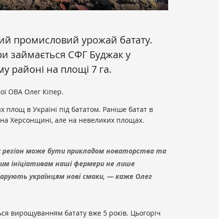
ший промисловий урожай батату.
и займається СФГ Буджак у
у районі на площі 7 га.
ої ОВА Олег Кіпер.
х площ в Україні під бататом. Раніше батат в
на Херсонщині, але на невеликих площах.
х регіон може бути прикладом новаторства та
им ініціативам наші фермери не лише
дарують українцям нові смаки, — каже Олег
ься вирощуванням батату вже 5 років. Цьогоріч