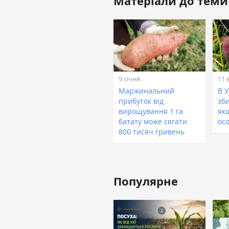
Матеріали до теми
9 січня
11 
Маржинальний
В 
прибуток від
зби
вирощування 1 га
як
батату може сягати
ос
800 тисяч гривень
Популярне