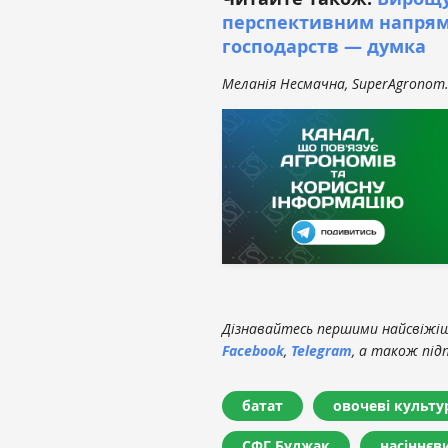
перспективним напрям
господарств — думка
Меланія Несмачна, SuperAgronom
Дізнавайтесь першими найсвіжіші
Facebook
,
Telegram
, а також під
батат
овочеві культу
СФГ Буджак
насіннєв