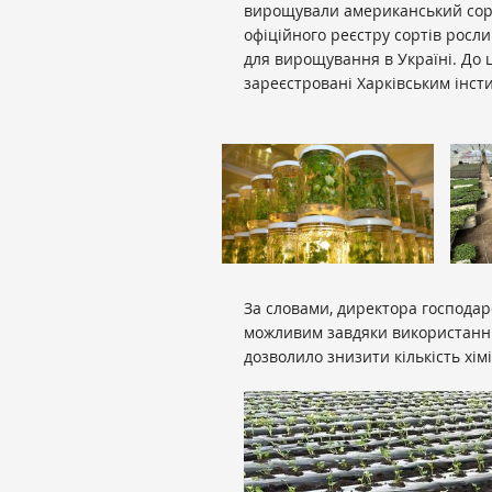
вирощували американський сорт 
офіційного реєстру сортів рос
для вирощування в Україні. До ц
зареєстровані Харківським інст
За словами, директора господар
можливим завдяки використанню
дозволило знизити кількість хім