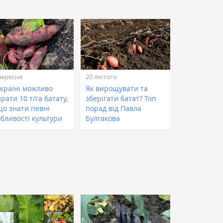
вересня
20 лютого
Україні можливо
Як вирощувати та
рати 10 т/га батату,
зберігати батат? Топ
що знати певні
порад від Павла
обливості культури
Булгакова