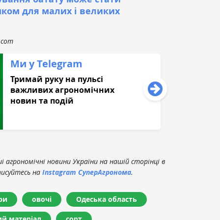
ком для малих і великих
.com
Ми у Telegram
Тримай руку на пульсі
важливих агрономічних
новин та подій
 агрономічні новини України на нашій сторінці в
писуйтесь на
Instagram СуперАгронома
.
ри
овочі
Одеська область
ий матеріал
сорт