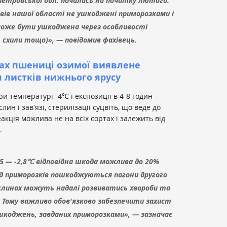
петровської обл. почалась на початку лютого.
івів нашої області не ушкоджені приморозками і
може бути ушкоджена через особливості
, схили тощо)», — повідомив фахівець.
вах пшениці озимої виявлене
 листків нижнього ярусу
ри температурі -4℃ і експозиції в 4-8 годин
н і завʼязі, стерилізації суцвіть, що веде до
акція можлива не на всіх сортах і залежить від
в.
,5 — -2,8℃ відповідна шкода можлива до 20%
від приморозків пошкоджуються пагони другого
ослинах можуть надалі розвиватись хвороби та
Тому важливо обов'язково забезпечити захист
шкоджень, завданих приморозками», — зазначає