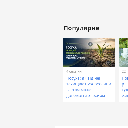
Популярне
4 серпня
22 
Посуха: як від неї
Нов
захищаються рослини
рі
та чим може
кул
допомогти агроном
жи