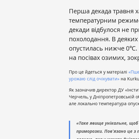
Перша декада травня х
температурним режимо
декади відбулося не пр
похолодання. В деяких
опустилась нижче 0℃. 
на посівах озимих, зок
Про це йдеться у матеріалі
«Пше
урожаю слід очікувати»
на Kurku
Як зазначив директор ДУ «Інсти
Черчель, у Дніпропетровській о
але локально температура опуск
«Таке явище унікальне, щоб 
приморозки. Повʼязано це з