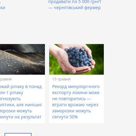
,
продавати по 5 000 грн/т
ики
— чернігівський фермер
травня
15 травня
ожай ріпаку в понад
Рекорд минулорічного
лн т ріпаку
експорту лохини може
огнозують
не повторитись —
літики, але нинішні
втрати врожаю через
морозки можуть
заморозки можуть
линути на результат
сягнути 50%