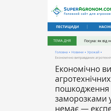
ПЕСТИЦИДИ
НАСІН
ТЕМА ДНЯ
Посуха: як від
Головна
•
Новини
•
Урожай
•
Економічно виправданих агротехніч
Економічно в
агротехнічних 
пошкодження
заморозками у
немає — експ