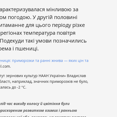
арактеризувалася мінливою за
м погодою. У другій половині
итаманне для цього періоду різке
 регіонах температура повітря
Подекуди такі умови позначились
рема і пшениці.
ниця: приморозки та ранні жнива — яких цін та
l.com.
тут зернових культур НААН України» Владислав
бласті, наприклад, значних приморозків не було,
алась до -2 °С.
під час викиду колосу й цвітіння були
 прискореним розвитком озимих і ранньою