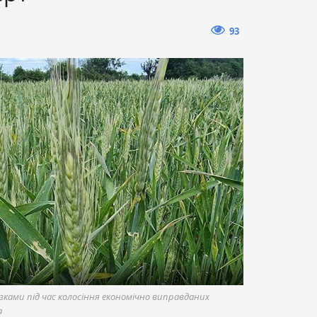
93
ками під час колосіння економічно виправданих
а