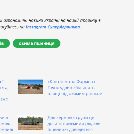
 агрономічні новини України на нашій сторінці в
писуйтесь на
Instagram СуперАгронома
.
ів
озима пшениця
ої
«Контінентал Фармерз
/га,
Груп» удвічі збільшить
площі під озимим ріпаком
«ТАС
ви в
Для зернової групи це
рожаю
досить приємний рік, але
можливі
пшеницю доводиться