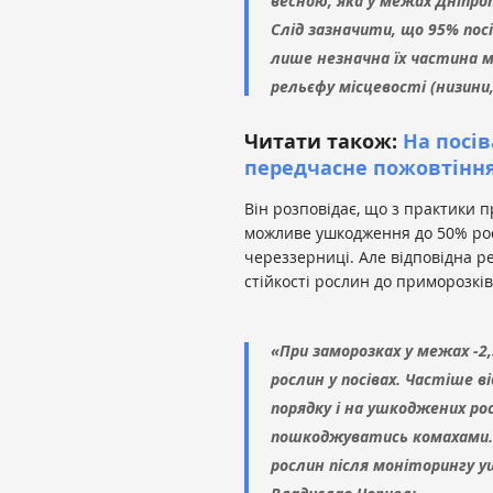
весною, яка у межах Дніпро
Слід зазначити, що 95% пос
лише незначна їх частина 
рельєфу місцевості (низини
Читати також:
На посі
передчасне пожовтіння
Він розповідає, що з практики п
можливе ушкодження до 50% росли
череззерниці. Але відповідна ре
стійкості рослин до приморозкі
«При заморозках у межах -2
рослин у посівах. Частіше 
порядку і на ушкоджених р
пошкоджуватись комахами. 
рослин після моніторингу у