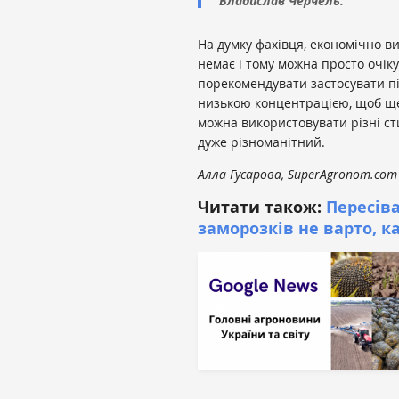
Владислав Черчель.
На думку фахівця, економічно ви
немає і тому можна просто очі
порекомендувати застосувати пі
низькою концентрацією, щоб ще
можна використовувати різні ст
дуже різноманітний.
Алла Гусарова, SuperAgronom.com
Читати також:
Пересіва
заморозків не варто, к