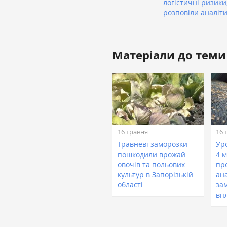
логістичні ризики
розповіли аналіт
Матеріали до теми
16 травня
16 
Травневі заморозки
Ур
пошкодили врожай
4 м
овочів та польових
пр
культур в Запорізькій
ана
області
за
вп