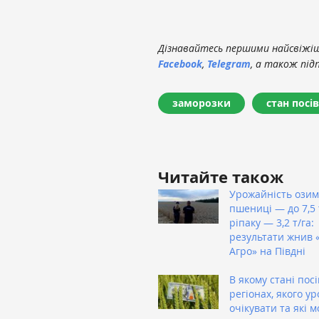
Дізнавайтесь першими найсвіжіші
Facebook
,
Telegram
, а також під
заморозки
стан посів
Читайте також
Урожайність озим
пшениці — до 7,5 т
ріпаку — 3,2 т/га:
результати жнив 
Агро» на Півдні
В якому стані посі
регіонах, якого у
очікувати та які 