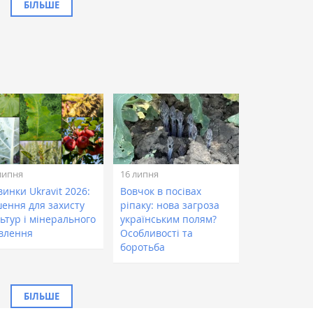
БІЛЬШЕ
липня
16 липня
инки Ukravit 2026:
Вовчок в посівах
шення для захисту
ріпаку: нова загроза
ьтур і мінерального
українським полям?
влення
Особливості та
боротьба
БІЛЬШЕ