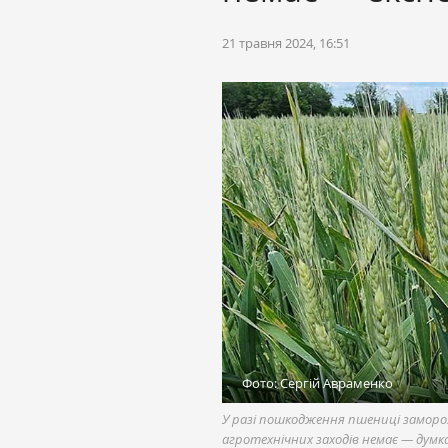
21 травня 2024, 16:51
Фото: Сергій Авраменко
У разі пошкодження пшениці замороз
агротехнічних заходів немає — думк