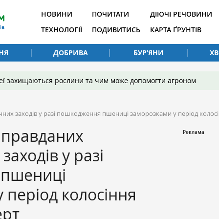
НОВИНИ
ПОЧИТАТИ
ДІЮЧІ РЕЧОВИНИ
ТЕХНОЛОГІЇ
ПОДИВИТИСЬ
КАРТА ҐРУНТІВ
НЯ
ДОБРИВА
БУР’ЯНИ
Х
 неї захищаються рослини та чим може допомогти агроном
них заходів у разі пошкодження пшениці заморозками у період колос
иправданих
заходів у разі
 пшениці
 період колосіння
ерт