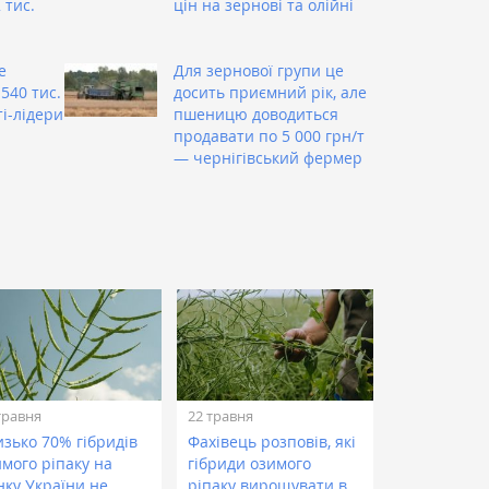
 тис.
цін на зернові та олійні
и
е
Для зернової групи це
540 тис.
досить приємний рік, але
ті-лідери
пшеницю доводиться
продавати по 5 000 грн/т
— чернігівський фермер
травня
22 травня
изько 70% гібридів
Фахівець розповів, які
имого ріпаку на
гібриди озимого
нку України не
ріпаку вирощувати в