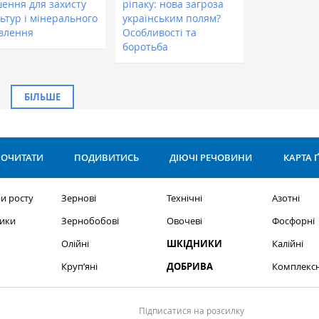
шення для захисту
ріпаку: нова загроза
ьтур і мінерального
українським полям?
влення
Особливості та
боротьба
БІЛЬШЕ
ОЧИТАТИ
ПОДИВИТИСЬ
ДІЮЧІ РЕЧОВИНИ
КАРТА 
и росту
Зернові
Технічні
Азотні
ики
Зернобобові
Овочеві
Фосфорні
Олійні
ШКІДНИКИ
Калійні
Круп’яні
ДОБРИВА
Комплексн
Підписатися на розсилку