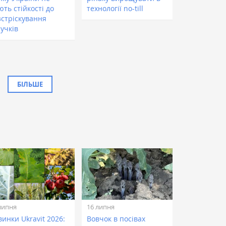
ть стійкості до
технології no-till
зстріскування
учків
БІЛЬШЕ
липня
16 липня
инки Ukravit 2026:
Вовчок в посівах