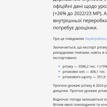
офіційні дані щодо уро
(+26% до 2022/23 МР). 
внутрішньої переробки
потребує дооцінки.
Про це повідомляє
УкрАгроКонс
Зазначається, що експорт ріпак
рекордними темпами, навіть в ос
експортовано:
ріпаку — 3586,2 тис. т (+5%
ріпакової олії — 406,1 тис. 
ріпакового шроту — 351,9 т
Прогноз урожаю ріпаку в 2024 р
дооцінки. Прогноз урожаю ріпак
Водночас погода залишається к
Вплив хвилі похолодання та ніч