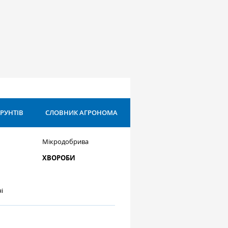
ҐРУНТІВ
СЛОВНИК АГРОНОМА
Мікродобрива
ХВОРОБИ
і