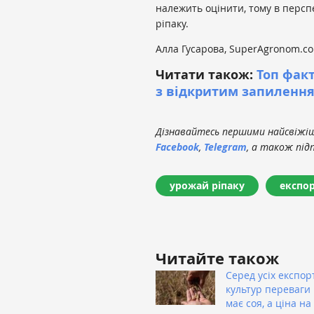
належить оцінити, тому в перс
ріпаку.
Алла Гусарова, SuperAgronom.c
Читати також:
Топ факт
з відкритим запилення
Дізнавайтесь першими найсвіжіші
Facebook
,
Telegram
, а також під
урожай ріпаку
експо
Читайте також
Серед усіх експор
культур переваги 
має соя, а ціна на