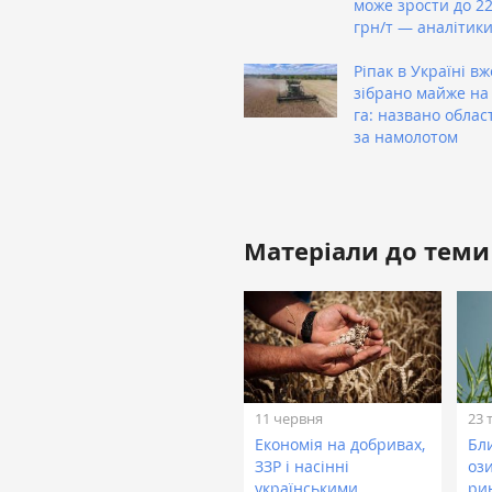
може зрости до 22
грн/т — аналітик
Ріпак в Україні вж
зібрано майже на 
га: названо облас
за намолотом
Матеріали до теми
11 червня
23 
Економія на добривах,
Бл
ЗЗР і насінні
оз
українськими
ри