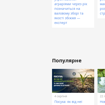
аграріями через рік
маю
позначиться на
ро
валовому зборі та
стр
якості збіжжя —
експерт
Популярне
4 серпня
22 
Посуха: як від неї
Нов