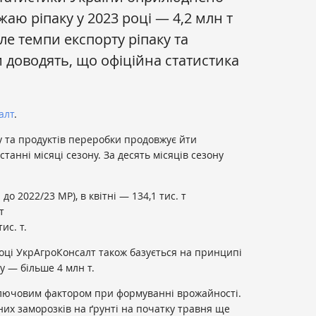
жаю ріпаку у 2023 році — 4,2 млн т
Але темпи експорту ріпаку та
 доводять, що офіційна статистика
алт
.
у та продуктів переробки продовжує йти
танні місяці сезону. За десять місяців сезону
 до 2022/23 МР), в квітні — 134,1 тис. т
т
ис. т.
оці УкрАгроКонсалт також базується на принципі
у — більше 4 млн т.
лючовим фактором при формуванні врожайності.
них заморозків на ґрунті на початку травня ще