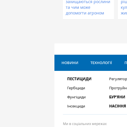
захищаються рослини
рі
та чим може
кул
допомогти агроном
жи
НОВИНИ
ТЕХНОЛОГІЇ
П
ПЕСТИЦИДИ
Регулятор
Гербіциди
Протруйн
Фунгіциди
БУР’ЯНИ
Інсекциди
НАСІННЯ
Ми в соціальних мережах