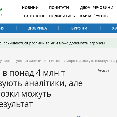
НОВИНИ
ПОЧИТАТИ
ДІЮЧІ РЕЧОВИНИ
ТЕХНОЛОГІЇ
ПОДИВИТИСЬ
КАРТА ҐРУНТІВ
НЯ
ДОБРИВА
БУР’ЯНИ
Х
 неї захищаються рослини та чим може допомогти агроном
ку прогнозують аналітики, але нинішні заморозки можуть вплинути на 
 в понад 4 млн т
зують аналітики, але
розки можуть
езультат