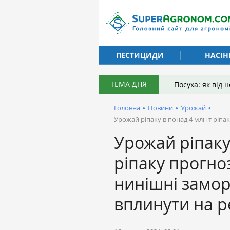
ПЕСТИЦИДИ
НАСІН
ТЕМА ДНЯ
Посуха: як від
Головна
•
Новини
•
Урожай
•
Урожай ріпаку в понад 4 млн т ріпа
Урожай ріпаку
ріпаку прогно
нинішні замо
вплинути на р