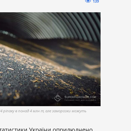
139
 ріпаку в понад 4 млн т, але заморозки можуть
татистики України оприлюднено