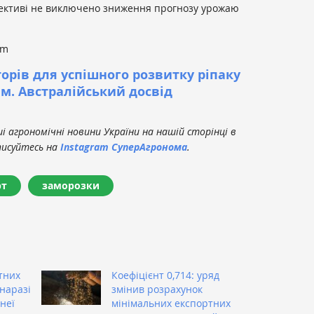
пективі не виключено зниження прогнозу урожаю
om
орів для успішного розвитку ріпаку
м. Австралійський досвід
 агрономічні новини України на нашій сторінці в
писуйтесь на
Instagram СуперАгронома
.
рт
заморозки
тних
Коефіцієнт 0,714: уряд
наразі
змінив розрахунок
 неї
мінімальних експортних