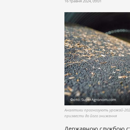
16 травня 2024, 09:01
Фото: SuperAgronom.com
Аналітики прогнозують урожай-2024
призвести до його зниження
Державною службою с