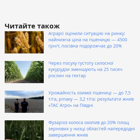
Читайте також
Аграрії оцінили ситуацію на ринку:
найнижча ціна на пшеницю — 4500
грн/т, посівна подорожчає до 20%
Через посуху густоту силосної
кукурудзи зменшують на 25 тисяч
рослин на гектар
Урожайність озимої пшениці — до 7,5
т/га, ріпаку — 3,2 т/га: результати жнив
«ТАС Агро» на Півдні
Фузаріоз колоса охопив до 20% площ
зернових у низці областей напередодні
завершення жнив