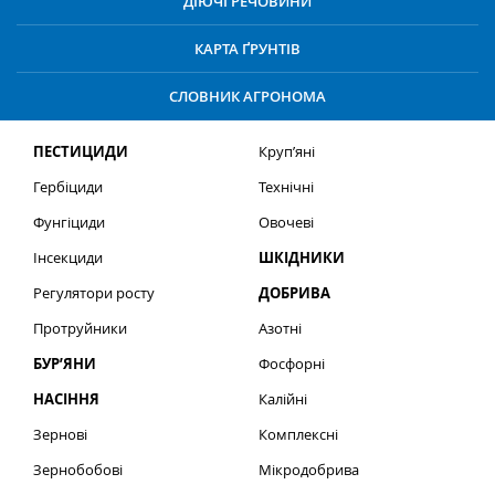
ДІЮЧІ РЕЧОВИНИ
КАРТА ҐРУНТІВ
СЛОВНИК АГРОНОМА
ПЕСТИЦИДИ
Круп’яні
Гербіциди
Технічні
Фунгіциди
Овочеві
Інсекциди
ШКІДНИКИ
Регулятори росту
ДОБРИВА
Протруйники
Азотні
БУР’ЯНИ
Фосфорні
НАСІННЯ
Калійні
Зернові
Комплексні
Зернобобові
Мікродобрива