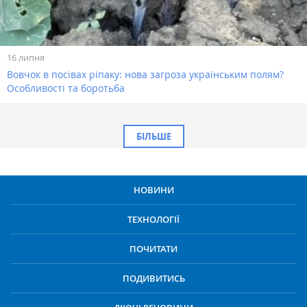
16 липня
Вовчок в посівах ріпаку: нова загроза українським полям?
Особливості та боротьба
БІЛЬШЕ
НОВИНИ
ТЕХНОЛОГІЇ
ПОЧИТАТИ
ПОДИВИТИСЬ