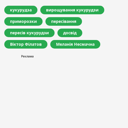
кукурудза
вирощування кукурудзи
приморозки
пересівання
пересів кукурудзи
досвід
Віктор Філатов
Меланія Несмачна