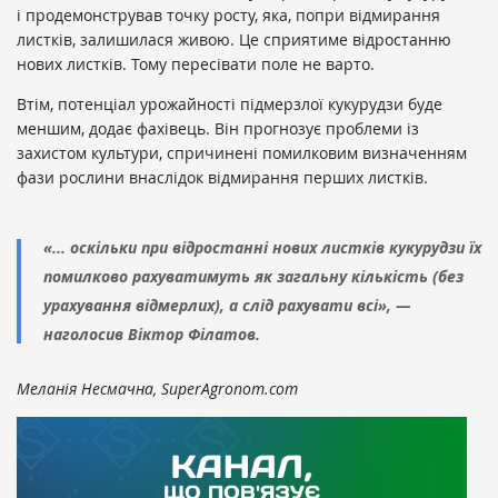
і продемонстрував точку росту, яка, попри відмирання
листків, залишилася живою. Це сприятиме відростанню
нових листків. Тому пересівати поле не варто.
Втім, потенціал урожайності підмерзлої кукурудзи буде
меншим, додає фахівець. Він прогнозує проблеми із
захистом культури, спричинені помилковим визначенням
фази рослини внаслідок відмирання перших листків.
«... оскільки при відростанні нових листків кукурудзи їх
помилково рахуватимуть як загальну кількість (без
урахування відмерлих), а слід рахувати всі», —
наголосив Віктор Філатов.
Меланія Несмачна, SuperAgronom.com