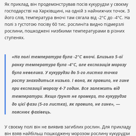
Як приклад, він продемонстрував посів кукурудзи у своєму
господарстві на Харківщині, на одній з найнижчих точок. З
його слів, температура вночі там сягала від -2°С до -4°С. На
полі з густотою посіву 60 тис. рослин/га видно підмерзлі
рослини, пошкоджені низбкими температурами в різних
ступенях.
«На полі температура була -2°С вночі. Близько 5-ої
ранку температура була -4°С, але експозиція морозу
була невелика. У кукурудзи до 5-го листка точка
росту знаходиться низько. І вона, як правило, не гине
при експозиції морозу 4-7 годин. Все залежить від
температури. Якщо ґрунт не промерз, то кукурудза
до цієї фази (5-го листка), як правило, не гине», —
пояснює фахівець.
У своєму полі він не виявив загиблих рослин. Для прикладу
він взяв найбільш пошкоджену морозом рослину кукурудзи