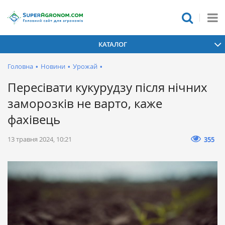
КАТАЛОГ
Головна
•
Новини
•
Урожай
•
Пересівати кукурудзу після нічних
заморозків не варто, каже
фахівець
13 травня 2024, 10:21
355