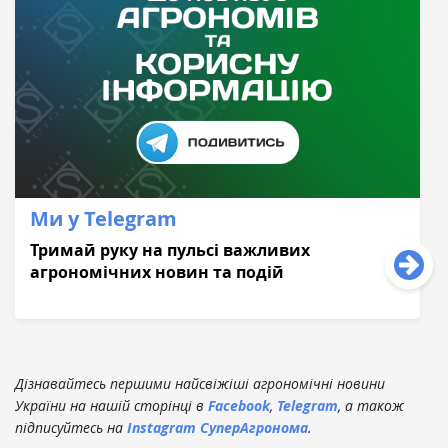
Ми у Telegram
Тримай руку на пульсі важливих
агрономічних новин та подій
Дізнавайтесь першими найсвіжіші агрономічні новини
України на нашій сторінці в
Facebook
,
Telegram
, а також
підписуйтесь на
Instagram СуперАгронома
.