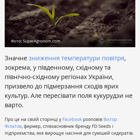
Фото: SuperAgronom.com
Значне
зниження температури повітря
,
зокрема, у південному, східному та
північно-східному регіонах України,
призвело до підмерзання сходів ярих
культур. Але пересівати поля кукурудзи не
варто.
Про це на своїй сторінці у
Facebook
розповів
Віктор
Філатов
, фермер, співзасновник бренду FD Seeds і
підприємства, яке вирощує насіння для сумішей сидератів.