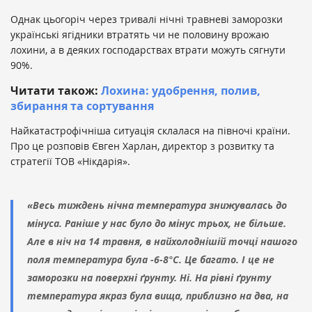
Однак цьогоріч через тривалі нічні травневі заморозки
українські ягідники втратять чи не половину врожаю
лохини, а в деяких господарствах втрати можуть сягнути
90%.
Читати також:
Лохина: удобрення, полив,
збирання та сортування
Найкатастрофічніша ситуація склалася на півночі країни.
Про це розповів Євген Харлан, директор з розвитку та
стратегії ТОВ «Нікдарія».
«Весь тиждень нічна температура знижувалась до
мінуса. Раніше у нас було до мінус трьох, не більше.
Але в ніч на 14 травня, в найхолоднішій точці нашого
поля температура була -6-8°C. Це багато. І це не
заморозки на поверхні ґрунту. Ні. На рівні ґрунту
температура якраз була вища, приблизно на два, на