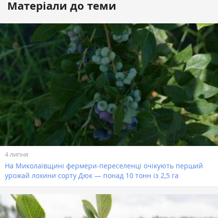
Матеріали до теми
4 липня
На Миколаївщині фермери-переселенці очікують перший
урожай лохини сорту Дюк — понад 10 тонн із 2,5 га