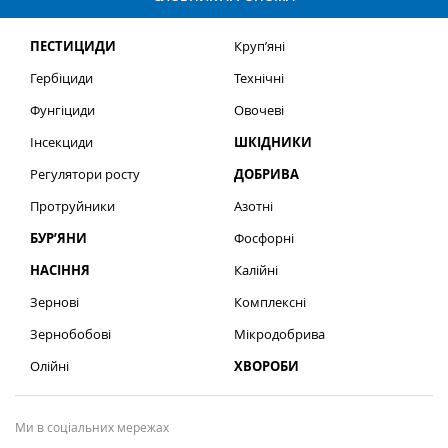
ПЕСТИЦИДИ
Круп’яні
Гербіциди
Технічні
Фунгіциди
Овочеві
Інсекциди
ШКІДНИКИ
Регулятори росту
ДОБРИВА
Протруйники
Азотні
БУР’ЯНИ
Фосфорні
НАСІННЯ
Калійні
Зернові
Комплексні
Зернобобові
Мікродобрива
Олійні
ХВОРОБИ
Ми в соціальних мережах