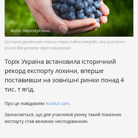
Фото: Depositphotos
Експорт української лохини торік побив рекорди, але цьогоріч є
ризик для урожаю через заморозки
Торік Україна встановила історичний
рекорд експорту лохини, вперше
поставивши на зовнішні ринки понад 4
тис. т ягід.
Про це повідомляє
Kurkul.com
.
Зазначається, що для учасників ринку такий показник
експорту став великою несподіванкою.