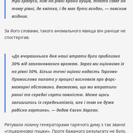
три градуси, ніж на рівні крони кущів, тобто саме на
тому рівні, де квітка, і де має бути ягода», — пояснив
ягідник.
За його словами, такого аномального явища він раніше не
спостерігав.
«До вчорашнього дня наші втрати були приблизно
30% від запланованого врожаю. Зараз ми оцінюємо їх
на рівні 50%. Більш точні оцінки надасть Торгово-
Промислова палата у процесі висновків про форс-
мажорні обставини. Вважаємо, що ми втратили
ранні та середні сорти повністю. Може щось
залишилось із середньопізніх, але і там не дуже
радісна картина», — додав Євген Харлан.
Рятували лохину генераторами гарячого диму з так званої
«гліцеринової пушки». Проте бажаного результату не було.