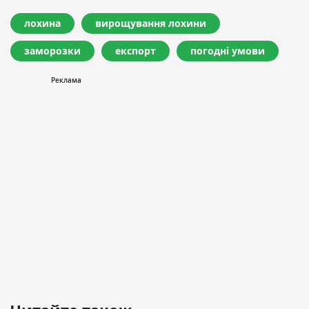
лохина
вирощування лохини
заморозки
експорт
погодні умови