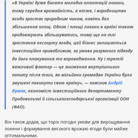
«В Україні дуже багато молодих плантацій лохини,
тому середня врожайність, а отже, і виробництво
ягоди зростає природним чином, навіть без
збільшення площ. Однак і площі лохини в країні також
продовжують збільшуватись, тому що на тлі
зростання експорту ягоди, цей бізнес залишається
інвестиційно привабливим, за умови розумного підходу
до його планування та впровадження. Ну і третій
важливий фактор — це зниження внутрішнього
попиту після того, як мільйони громадян України були
змушені покинути свою країну», — пояснив
Андрій
Ярмак
, економіст інвестиційного департаменту
Продовольчої й сільськогосподарської організації ООН
(ФАО).
Він також додав, що торік погодні умови для вирощування
лохини і формування високого врожаю ягоди були майже
оптимальними.