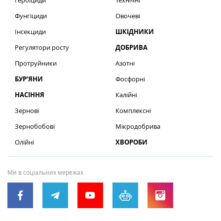
Гербіциди
Технічні
Фунгіциди
Овочеві
Інсекциди
ШКІДНИКИ
Регулятори росту
ДОБРИВА
Протруйники
Азотні
БУР’ЯНИ
Фосфорні
НАСІННЯ
Калійні
Зернові
Комплексні
Зернобобові
Мікродобрива
Олійні
ХВОРОБИ
Ми в соціальних мережах