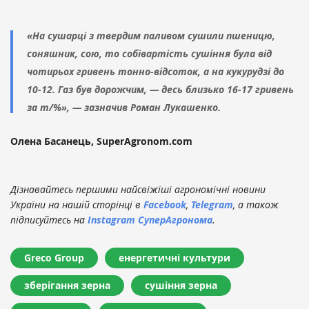
«На сушарці з твердим паливом сушили пшеницю,
соняшник, сою, то собівартість сушіння була від
чотирьох гривень тонно-відсоток, а на кукурудзі до
10-12. Газ був дорожчим, — десь близько 16-17 гривень
за т/%», — зазначив Роман Лукашенко.
Олена Басанець, SuperAgronom.com
Дізнавайтесь першими найсвіжіші агрономічні новини
України на нашій сторінці в
Facebook
,
Telegram
, а також
підписуйтесь на
Instagram СуперАгронома
.
Greco Group
енергетичні культури
зберігання зерна
сушіння зерна