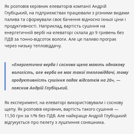
Як розповів керівник елеваторів компанії Андрій
Глубіцький, на підприємствах працювали з різними видами
палива та сформували своє бачення відносно їхньої ціни і
продуктивності. Наприклад, вартість сушіння на
енергетичній вербі на елеваторі склала до 9 гривень без
ПДВ за тонно-відсоток вологи. Але це паливо програє
через низьку тепловіддачу.
«Енергетична верба і соснова щепа мають однакову
вологість, але верба не має такої тепловіддачі, тому
продуктивність сушіння падає відсотків на 20», —
пояснив Андрій Глубіцький.
Як експеримент, на елеваторі використовували і соснову
щепу. Як розповів керівник, вартість такого сушіння —
11,50 грн за т/% без ПДВ. Але найкраще Андрій Глубіцький
відгукується про пелету з лушпиння соняшника.