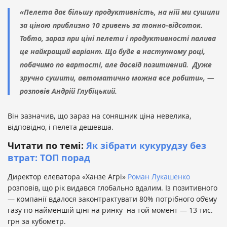
«Пелета дає більшу продуктивність, на ній ми сушили
за ціною приблизно 10 гривень за тонно-відсоток.
Тобто, зараз при ціні пелети і продуктивності палива
це найкращий варіант. Що буде в наступному році,
побачимо по вартості, але досвід позитивний. Дуже
зручно сушити, автоматично можна все робити», —
розповів Андрій Глубіцький.
Він зазначив, що зараз на соняшник ціна невелика,
відповідно, і пелета дешевша.
Читати по темі:
Як зібрати кукурудзу без
втрат: ТОП порад
Директор елеватора «Ханзе Агрі»
Роман Лукашенко
розповів, що рік видався глобально вдалим. Із позитивного
— компанії вдалося законтрактувати 80% потрібного об’єму
газу по найменшій ціні на ринку на той момент — 13 тис.
грн за кубометр.