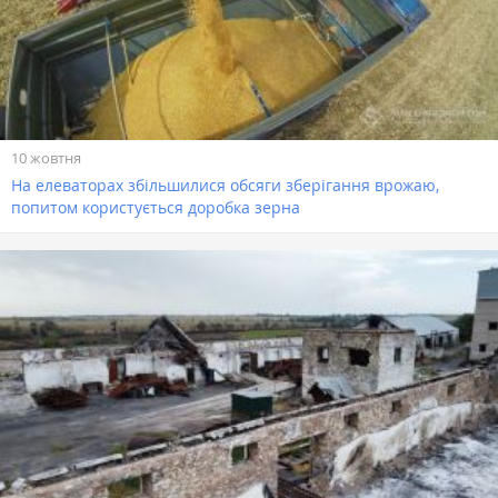
10 жовтня
На елеваторах збільшилися обсяги зберігання врожаю,
попитом користується доробка зерна