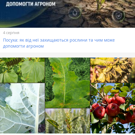
4 серпня
Посуха: як від неї захищаються рослини та чим може
допомогти агроном