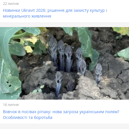
22 липня
Новинки Ukravit 2026: рішення для захисту культур і
мінерального живлення
16 липня
Вовчок в посівах ріпаку: нова загроза українським полям?
Особливості та боротьба