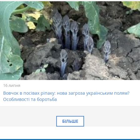
16 липня
Вовчок в посівах ріпаку: нова загроза українським полям?
Особливості та боротьба
БІЛЬШЕ