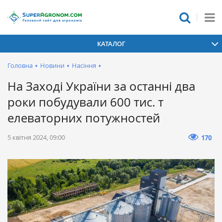
КАТАЛОГ
Головна
•
Новини
•
Насіння
•
На Заході України за останні два
роки побудували 600 тис. т
елеваторних потужностей
5 квітня 2024, 09:00
170