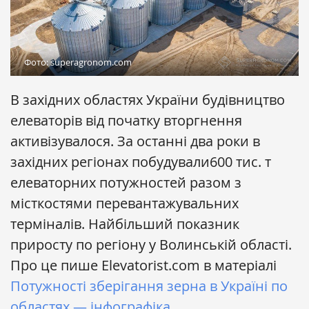
Фото: superagronom.com
В західних областях України будівництво
елеваторів від початку вторгнення
активізувалося. За останні два роки в
західних регіонах побудували600 тис. т
елеваторних потужностей разом з
місткостями перевантажувальних
терміналів. Найбільший показник
приросту по регіону у Волинській області.
Про це пише Elevatorist.com в матеріалі
Потужності зберігання зерна в Україні по
областях — інфографіка
.