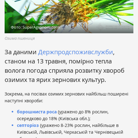
Фото: SuperAgronom.com
Озима пшениця
За даними
Держпродспоживслужби
,
станом на 13 травня, помірно тепла
волога погода сприяла розвитку хвороб
озимих та ярих зернових культур.
Зокрема, на посівах озимих зернових найбільш поширені
наступні хвороби:
борошниста роса
(уражено до 8% рослин,
осередково до 18% (Київська обл.);
септоріоз
(уражено 8-23% рослин, найбільше в
Київській, Львівській, Черкаській та Чернівецькій