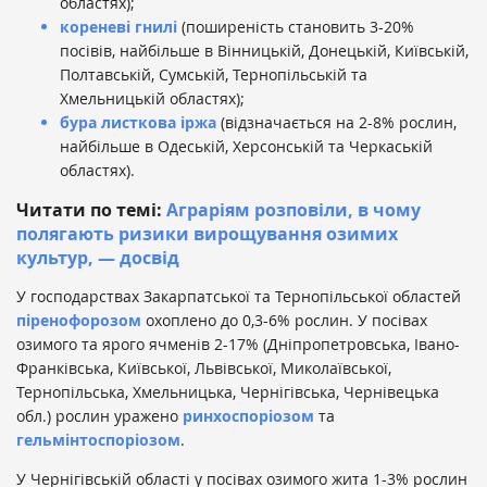
областях);
кореневі гнилі
(поширеність становить 3-20%
посівів, найбільше в Вінницькій, Донецькій, Київській,
Полтавській, Сумській, Тернопільській та
Хмельницькій областях);
бура листкова іржа
(відзначається на 2-8% рослин,
найбільше в Одеській, Херсонській та Черкаській
областях).
Читати по темі:
Аграріям розповіли, в чому
полягають ризики вирощування озимих
культур, — досвід
У господарствах Закарпатської та Тернопільської областей
піренофорозом
охоплено до 0,3-6% рослин. У посівах
озимого та ярого ячменів 2-17% (Дніпропетровська, Івано-
Франківська, Київської, Львівської, Миколаївської,
Тернопільська, Хмельницька, Чернігівська, Чернівецька
обл.) рослин уражено
ринхоспоріозом
та
гельмінтоспоріозом
.
У Чернігівській області у посівах озимого жита 1-3% рослин