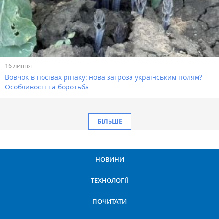
16 липня
Вовчок в посівах ріпаку: нова загроза українським полям?
Особливості та боротьба
БІЛЬШЕ
НОВИНИ
ТЕХНОЛОГІЇ
ПОЧИТАТИ