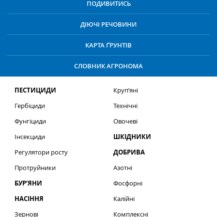
ПОДИВИТИСЬ
ДІЮЧІ РЕЧОВИНИ
КАРТА ҐРУНТІВ
СЛОВНИК АГРОНОМА
ПЕСТИЦИДИ
Круп’яні
Гербіциди
Технічні
Фунгіциди
Овочеві
Інсекциди
ШКІДНИКИ
Регулятори росту
ДОБРИВА
Протруйники
Азотні
БУР’ЯНИ
Фосфорні
НАСІННЯ
Калійні
Зернові
Комплексні