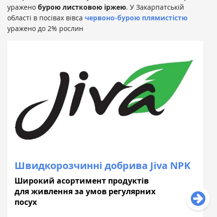
уражено
бурою листковою іржею
. У Закарпатській
області в посівах вівса
червоно-бурою
плямистістю
уражено до 2% рослин
Швидкорозчинні добрива Jiva NPK
Широкий асортимент продуктів
для живлення за умов регулярних
посух