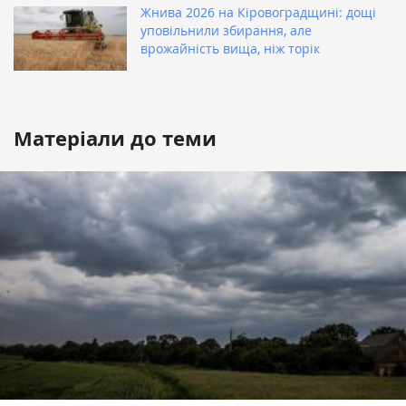
Жнива 2026 на Кіровоградщині: дощі
уповільнили збирання, але
врожайність вища, ніж торік
Матеріали до теми