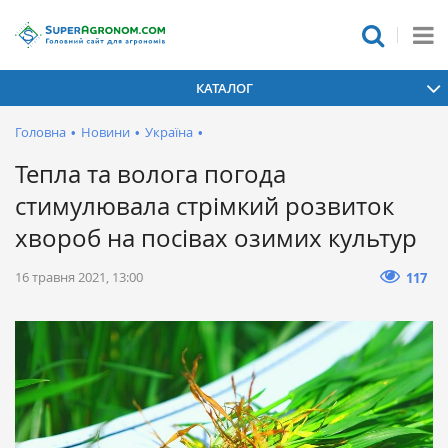
КАТАЛОГ
Головна
•
Новини
•
Україна
•
Тепла та волога погода
стимулювала стрімкий розвиток
хвороб на посівах озимих культур
16 травня 2021, 13:00
117