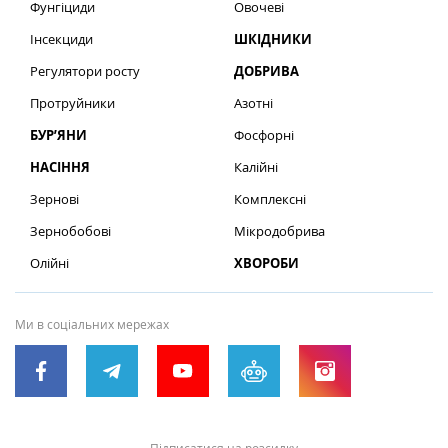
Фунгіциди
Овочеві
Інсекциди
ШКІДНИКИ
Регулятори росту
ДОБРИВА
Протруйники
Азотні
БУР’ЯНИ
Фосфорні
НАСІННЯ
Калійні
Зернові
Комплексні
Зернобобові
Мікродобрива
Олійні
ХВОРОБИ
Ми в соціальних мережах