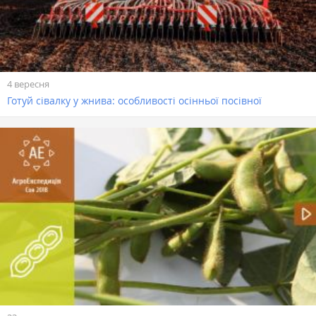
4 вересня
Готуй сівалку у жнива: особливості осінньої посівної