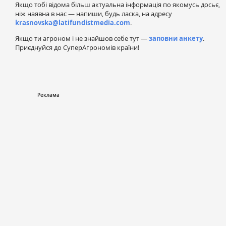
Якщо тобі відома більш актуальна інформація по якомусь досьє,
ніж наявна в нас — напиши, будь ласка, на адресу
krasnovska@latifundistmedia.com
.
Якщо ти агроном і не знайшов себе тут —
заповни анкету
.
Приєднуйся до СуперАгрономів країни!