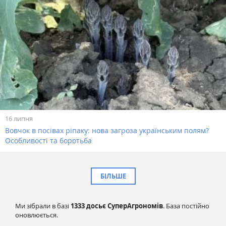
16 липня
Вовчок в посівах ріпаку: нова загроза українським полям?
Особливості та боротьба
БІЛЬШЕ
Ми зібрали в базі
1333 досьє СуперАгрономів
. База постійно
оновлюється.