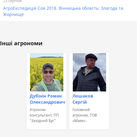
23 серпня
АгроЕкспедиція Соя 2018. Вінницька область: Злагода та
Жорнище
Інші агрономи
Дубінін Роман
Лошаков
Олександрович
Сергій
Агроном-
Головний
консультант, ПП
агроном, ТОВ
"Західний Буг"
«Маяк»