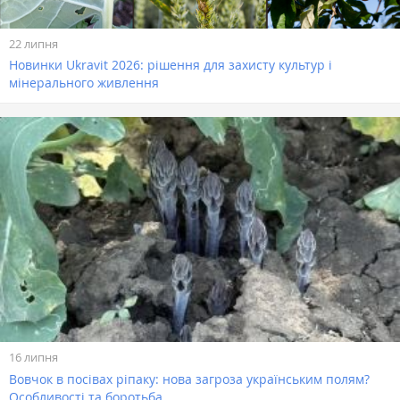
22 липня
Новинки Ukravit 2026: рішення для захисту культур і
мінерального живлення
16 липня
Вовчок в посівах ріпаку: нова загроза українським полям?
Особливості та боротьба