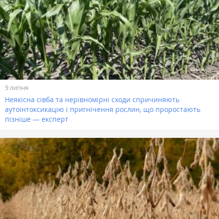
9 липня
Неякісна сівба та нерівномірні сходи спричиняють
аутоінтоксикацію і пригнічення рослин, що проростають
пізніше — експерт