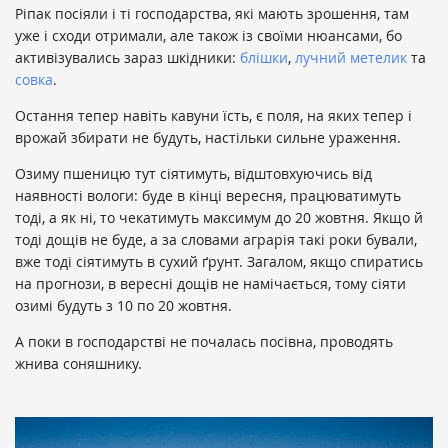
Ріпак посіяли і ті господарства, які мають зрошення, там
уже і сходи отримали, але також із своїми нюансами, бо
активізувались зараз шкідники:
блішки
,
лучний метелик
та
совка
.
Остання тепер навіть кавуни їсть, є поля, на яких тепер і
врожай збирати не будуть, настільки сильне ураження.
Озиму пшеницю тут сіятимуть, відштовхуючись від
наявності вологи: буде в кінці вересня, працюватимуть
тоді, а як ні, то чекатимуть максимум до 20 жовтня. Якщо й
тоді дощів не буде, а за словами аграрія такі роки бували,
вже тоді сіятимуть в сухий ґрунт. Загалом, якщо спиратись
на прогнози, в вересні дощів не намічається, тому сіяти
озимі будуть з 10 по 20 жовтня.
А поки в господарстві не почалась посівна, проводять
жнива соняшнику.