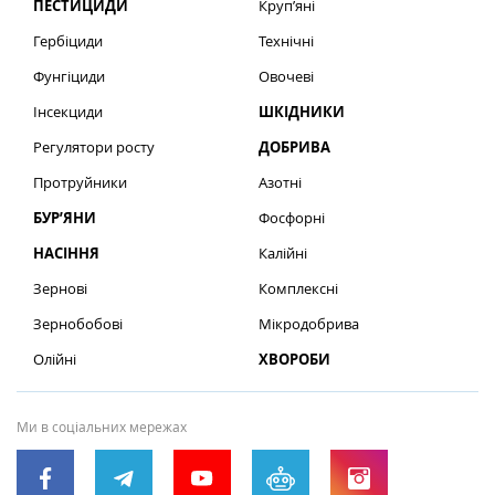
ПЕСТИЦИДИ
Круп’яні
Гербіциди
Технічні
Фунгіциди
Овочеві
Інсекциди
ШКІДНИКИ
Регулятори росту
ДОБРИВА
Протруйники
Азотні
БУР’ЯНИ
Фосфорні
НАСІННЯ
Калійні
Зернові
Комплексні
Зернобобові
Мікродобрива
Олійні
ХВОРОБИ
Ми в соціальних мережах