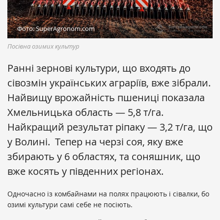
Фото: SuperAgronom.com
Посівна озимих культур
Ранні зернові культури, що входять до
сівозмін українських аграріїв, вже зібрали.
Найвищу врожайність пшениці показала
Хмельницька область — 5,8 т/га.
Найкращий результат ріпаку — 3,2 т/га, що
у Волині.
Тепер на черзі соя, яку вже
збирають у 6 областях, та соняшник, що
вже косять у південних регіонах.
Одночасно із комбайнами на полях працюють і сівалки, бо
озимі культури самі себе не посіють.