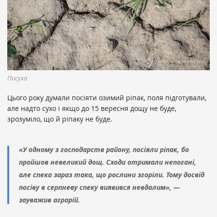
Посуха
Цього року думали посіяти озимий ріпак, поля підготували,
але надто сухо і якщо до 15 вересня дощу не буде,
зрозуміло, що й ріпаку не буде.
«У одному з господарств району, посіяли ріпак, бо
пройшов невеликий дощ. Сходи отримали непогані,
але спека зараз така, що рослини згоріли. Тому досвід
посіву в серпневу спеку виявився невдалим», —
зауважив аграрій.