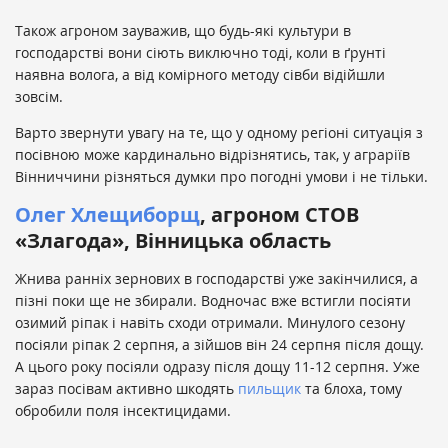
Також агроном зауважив, що будь-які культури в
господарстві вони сіють виключно тоді, коли в ґрунті
наявна волога, а від комірного методу сівби відійшли
зовсім.
Варто звернути увагу на те, що у одному регіоні ситуація з
посівною може кардинально відрізнятись, так, у аграріїв
Вінниччини різняться думки про погодні умови і не тільки.
Олег Хлещиборщ
, агроном СТОВ
«Злагода», Вінницька область
Жнива ранніх зернових в господарстві уже закінчилися, а
пізні поки ще не збирали. Водночас вже встигли посіяти
озимий ріпак і навіть сходи отримали. Минулого сезону
посіяли ріпак 2 серпня, а зійшов він 24 серпня після дощу.
А цього року посіяли одразу після дощу 11-12 серпня. Уже
зараз посівам активно шкодять
пильщик
та блоха, тому
обробили поля інсектицидами.