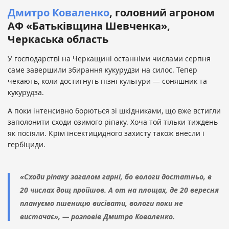
Дмитро Коваленко
, головний агроном
АФ «Батьківщина Шевченка»,
Черкаська область
У господарстві на Черкащині останніми числами серпня
саме завершили збирання кукурудзи на силос. Тепер
чекають, коли достигнуть пізні культури — соняшник та
кукурудза.
А поки інтенсивно борються зі шкідниками, що вже встигли
заполонити сходи озимого ріпаку. Хоча той тільки тиждень
як посіяли. Крім інсектицидного захисту також внесли і
гербіциди.
«Сходи ріпаку загалом гарні, бо вологи достатньо, в
20 числах дощ пройшов. А от на площах, де 20 вересня
плануємо пшеницю висівати, вологи поки не
вистачає», — розповів Дмитро Коваленко.