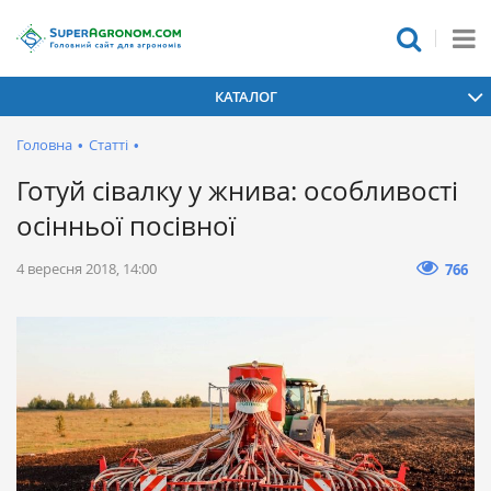
КАТАЛОГ
Головна
•
Статті
•
Готуй сівалку у жнива: особливості
осінньої посівної
4 вересня 2018, 14:00
766