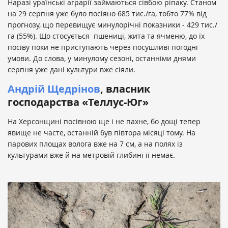
Наразі ураїнські аграрії займаються сівбою ріпаку. Станом
на 29 серпня уже було посіяно 685 тис./га, тобто 77% від
прогнозу, що перевищує минулорічні показники - 429 тис./
га (55%). Що стосується пшениці, жита та ячменю, до їх
посіву поки не приступають через посушливі погодні
умови. До слова, у минулому сезоні, останніми днями
серпня уже дані культури вже сіяли.
Андрій Щедрінов
, власник
господарства «Теллус-Юг»
На Херсонщині посівною ще і не пахне, бо дощі тепер
явище не часте, останній був півтора місяці тому. На
парових площах волога вже на 7 см, а на полях із
культурами вже й на метровій глибині її немає.