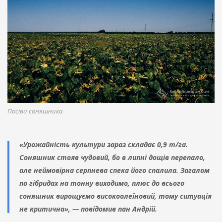
Посіви соняшника
«Урожайність культури зараз складає 0,9 т/га.
Соняшник стояв чудовий, бо в липні дощів перепало,
але неймовірна серпнева спека його спалила. Загалом
по гібридах на тонну виходимо, плюс до всього
соняшник вирощуємо високоолеїновий, тому ситуація
не критична», — повідомив пан Андрій.