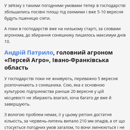
У зв’язку з такими погодними умовами тепер в господарстві
збільшились посівні площі під озимими і вже 5-10 вересня
будуть пшеницю сіяти.
А поки в господарстві вже на низькому старті, за словами
агронома, до збирання соняшнику лишилось максимум днів
10.
Андрій Патрило
, головний агроном
«Персей Агро», Івано-Франківська
область
У господарстві поки не жнивують, переважно 5 вересня
розпочинають з соняшника. Сою, яка є основною
культурою підприємства раніше 20 вересня у цій
місцевості не збирають взагалі, хоча багато де вже й
завершують.
З вологою проблем немає, її у цьому регіоні достатня
кількість, за червень-липень випало 210 мм опадів, а от що
стосується погодних умов загалом, то вони змінюються і не