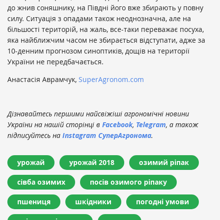
до жнив соняшнику, на Півдні його вже збирають у повну
силу. Ситуація з опадами також неоднозначна, але на
більшості територій, на жаль, все-таки переважає посуха,
яка найближчим часом не збирається відступати, адже за
10-денним прогнозом синоптиків, дощів на території
України не передбачається.
Анастасія Аврамчук,
SuperAgronom.com
Дізнавайтесь першими найсвіжіші агрономічні новини
України на нашій сторінці в
Facebook
,
Telegram
, а також
підписуйтесь на
Instagram СуперАгронома
.
урожай
урожай 2018
озимий ріпак
сівба озимих
посів озимого ріпаку
пшениця
шкідники
погодні умови