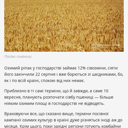
Посіви пшениці
Озимий ріпак у господарстві займає 12% сівозміни, сіяти
його закінчили 22 серпня і вже борються зі шкідниками, бо,
як і по всій країні, спокою від них немає.
Приблизно в ті самі терміни, що й завжди, а саме 10
вересня, планують розпочати сівбу пшениці — більше
ніяким озимим площі в господарстві не відводять.
Враховуючи все, що сказано вище, терміни посівної
кампанії озимих культур в країні дуже різняться іноді аж до
місяця. Крім цього, поки західні регіони готують комбайни