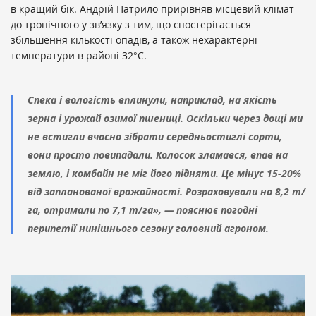
в кращий бік. Андрій Патрило прирівняв місцевий клімат
до тропічного у зв’язку з тим, що спостерігається
збільшення кількості опадів, а також нехарактерні
температури в районі 32°С.
Спека і вологість вплинули, наприклад, на якість
зерна і урожай озимої пшениці. Оскільки через дощі ми
не встигли вчасно зібрати середньостиглі сорти,
вони просто повипадали. Колосок зламався, впав на
землю, і комбайн не міг його підняти. Це мінус 15-20%
від запланованої врожайності. Розраховували на 8,2 т/
га, отримали по 7,1 т/га», — пояснює погодні
перипетії нинішнього сезону головний агроном.