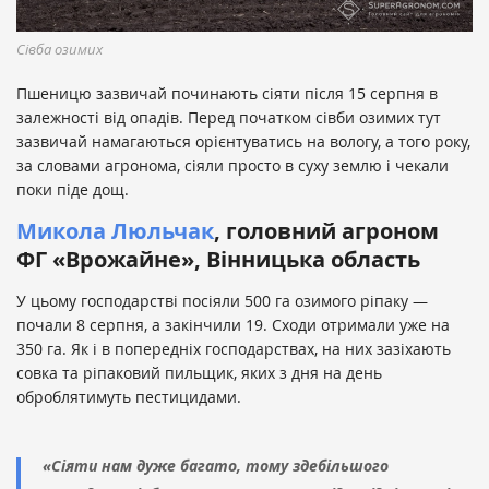
Сівба озимих
Пшеницю зазвичай починають сіяти після 15 серпня в
залежності від опадів. Перед початком сівби озимих тут
зазвичай намагаються орієнтуватись на вологу, а того року,
за словами агронома, сіяли просто в суху землю і чекали
поки піде дощ.
Микола Люльчак
, головний агроном
ФГ «Врожайне», Вінницька область
У цьому господарстві посіяли 500 га озимого ріпаку —
почали 8 серпня, а закінчили 19. Сходи отримали уже на
350 га. Як і в попередніх господарствах, на них зазіхають
совка та ріпаковий пильщик, яких з дня на день
оброблятимуть пестицидами.
«Сіяти нам дуже багато, тому здебільшого