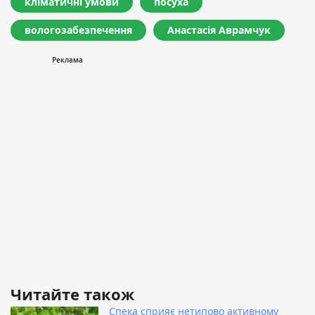
кліматичні умови
посуха
вологозабезпечення
Анастасія Аврамчук
Читайте також
Спека сприяє нетипово активному