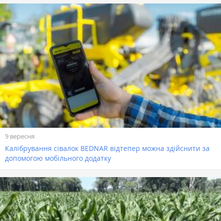
9 вересня
Калібрування сівалок BEDNAR відтепер можна здійснити за
допомогою мобільного додатку