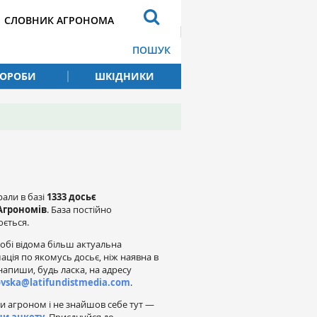
СЛОВНИК АГРОНОМА
ПОШУК
ВОРОБИ
ШКІДНИКИ
рали в базі
1333 досьє
Агрономів
. База постійно
ється.
обі відома більш актуальна
ація по якомусь досьє, ніж наявна в
напиши, будь ласка, на адресу
ovska@latifundistmedia.com
.
и агроном і не знайшов себе тут —