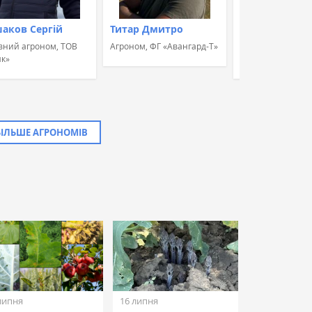
аков Сергій
Титар Дмитро
Швець Альон
вний агроном, ТОВ
Агроном, ФГ «Авангард-Т»
Агроном, Група к
к»
«УкрБіоЛенд»
БІЛЬШЕ АГРОНОМІВ
липня
16 липня