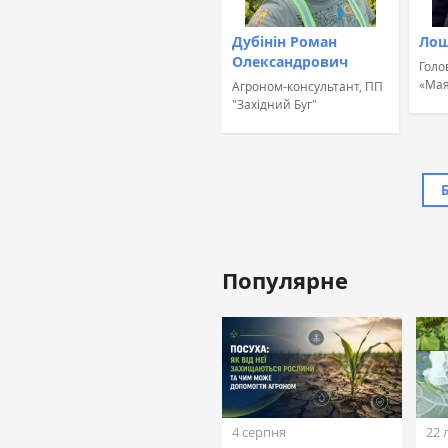
Дубінін Роман
Лош
Олександрович
Голо
«Мая
Агроном-консультант, ПП
"Західний Буг"
Популярне
Жовтан Назар
Лінійний агроном, ТОВ
«ТАС Агро Захід» (ТАС
Агро)
4 серпня
22 