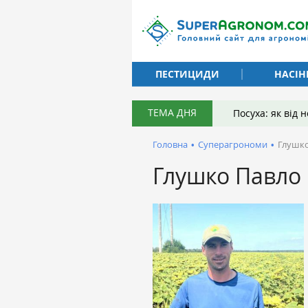
ПЕСТИЦИДИ
НАСІН
ТЕМА ДНЯ
Посуха: як від
Головна
•
Суперагрономи
•
Глушко
Глушко Павло