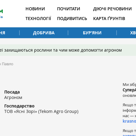
НОВИНИ
ПОЧИТАТИ
ДІЮЧІ РЕЧОВИНИ
ТЕХНОЛОГІЇ
ПОДИВИТИСЬ
КАРТА ҐРУНТІВ
НЯ
ДОБРИВА
БУР’ЯНИ
Х
 неї захищаються рослини та чим може допомогти агроном
 Павло
Ми зіб
Супер
Посада
оновлю
Агроном
Якщо т
Господарство
інформ
ТОВ «Ясні Зорі» (Tekom Agro Group)
нас — 
krasn
Якщо т