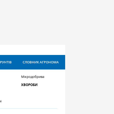
ҐРУНТІВ
СЛОВНИК АГРОНОМА
Мікродобрива
ХВОРОБИ
і