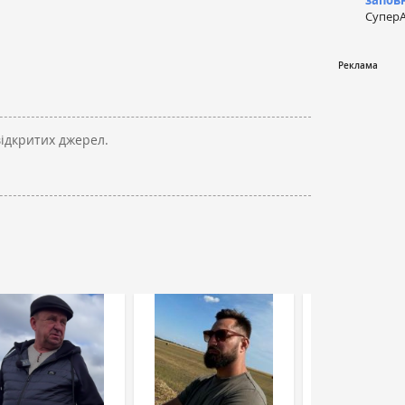
запов
СуперА
відкритих джерел.