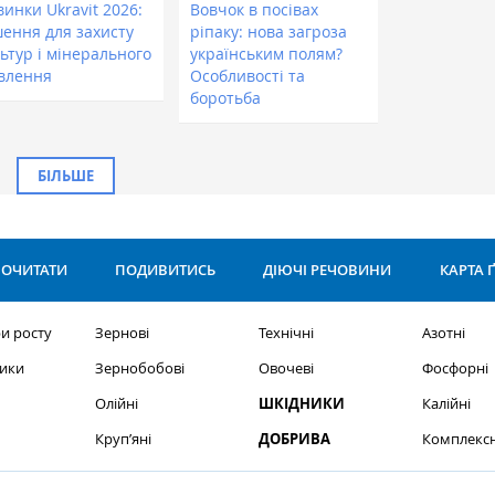
инки Ukravit 2026:
Вовчок в посівах
шення для захисту
ріпаку: нова загроза
ьтур і мінерального
українським полям?
влення
Особливості та
боротьба
БІЛЬШЕ
ОЧИТАТИ
ПОДИВИТИСЬ
ДІЮЧІ РЕЧОВИНИ
КАРТА 
и росту
Зернові
Технічні
Азотні
ики
Зернобобові
Овочеві
Фосфорні
Олійні
ШКІДНИКИ
Калійні
Круп’яні
ДОБРИВА
Комплексн