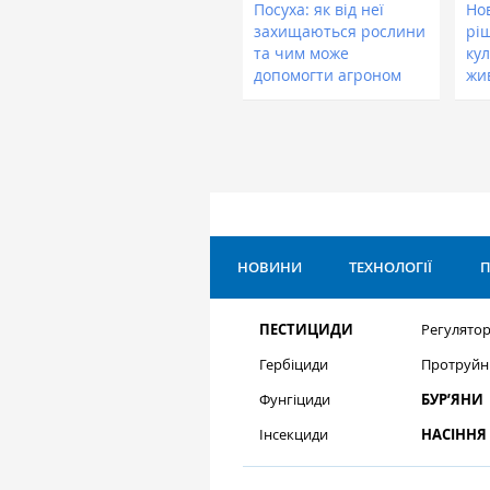
Посуха: як від неї
Нов
захищаються рослини
рі
та чим може
кул
допомогти агроном
жи
НОВИНИ
ТЕХНОЛОГІЇ
П
ПЕСТИЦИДИ
Регулятор
Гербіциди
Протруйн
Фунгіциди
БУР’ЯНИ
Інсекциди
НАСІННЯ