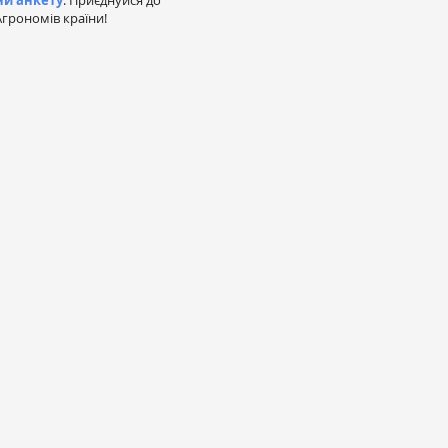
ни анкету
. Приєднуйся до
грономів країни!