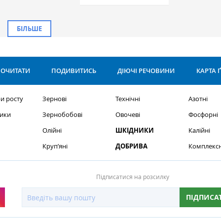
БІЛЬШЕ
ОЧИТАТИ
ПОДИВИТИСЬ
ДІЮЧІ РЕЧОВИНИ
КАРТА 
и росту
Зернові
Технічні
Азотні
ики
Зернобобові
Овочеві
Фосфорні
Олійні
ШКІДНИКИ
Калійні
Круп’яні
ДОБРИВА
Комплексн
Підписатися на розсилку
ПІДПИСА