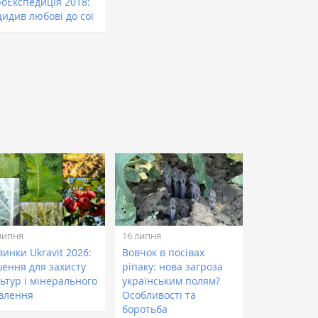
роЕкспедиція 2018:
цидив любові до сої
липня
16 липня
инки Ukravit 2026:
Вовчок в посівах
шення для захисту
ріпаку: нова загроза
ьтур і мінерального
українським полям?
влення
Особливості та
боротьба