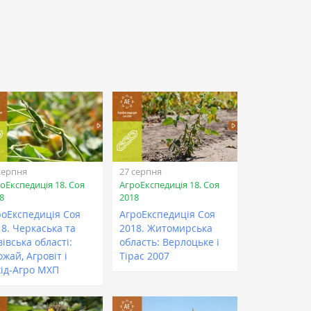
серпня
27 серпня
оЕкспедиція 18. Соя
АгроЕкспедиція 18. Соя
8
2018
роЕкспедиція Соя
АгроЕкспедиція Соя
8. Черкаська та
2018. Житомирська
івська області:
область: Верлоцьке і
жай, Агровіт і
Тірас 2007
хід-Агро МХП