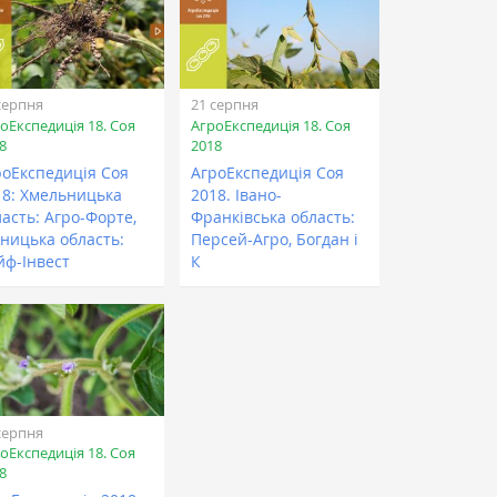
серпня
21 серпня
оЕкспедиція 18. Соя
АгроЕкспедиція 18. Соя
8
2018
роЕкспедиція Соя
АгроЕкспедиція Соя
18: Хмельницька
2018. Івано-
асть: Агро-Форте,
Франківська область:
нницька область:
Персей-Агро, Богдан і
йф-Інвест
К
серпня
оЕкспедиція 18. Соя
8