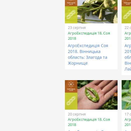
23 серпня
22 
АгроЕкспедиція 18. Соя
Агр
2018
201
АгроЕкспедиція Соя
Аг
2018. Вінницька
20
область: Злагода та
обл
Жорнище
Ві
Ла
20 серпня
17 
АгроЕкспедиція 18. Соя
Агр
2018
201