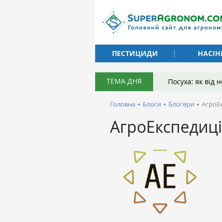
ПЕСТИЦИДИ
НАСІН
ТЕМА ДНЯ
Посуха: як від
Головна
•
Блоги
•
Блогери
•
АгроЕк
АгроЕкспедиці