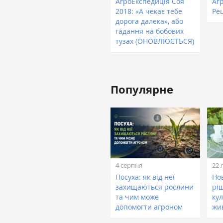
АгроЕкспедиція Соя
Аг
2018: «А чекає тебе
Ре
дорога далека», або
гадання на бобових
тузах (ОНОВЛЮЄТЬСЯ)
Популярне
4 серпня
22 
Посуха: як від неї
Нов
захищаються рослини
рі
та чим може
кул
допомогти агроном
жи