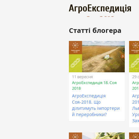
Статті блогера
11 вересня
29 
АгроЕкспедиція 18. Соя
Агр
2018
201
АгроЕкспедиція
Аг
Соя-2018. Що
201
ділитимуть імпортери
Льв
й переробники?
Уро
За