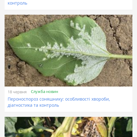
контроль
Служба новин
18 червня
Пероноспороз соняшнику: особливості хвороби,
діагностика та контроль