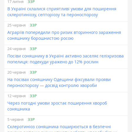
ЗЗР
17 липня
В Україні склалися сприятливі умови для поширення
склеротиніозу, септоріозу та пероноспорозу
ЗЗР
25 червня
Аграріїв попередили про ризик вторинного зараження
соняшнику борошнистою росою
ЗЗР
24 червня
Посіви соняшнику в Україні активно заселяє геліхризова
попелиця: подекуди уражено до 12% рослин
ЗЗР
20 червня
На посівах соняшнику Одещини фіксували прояви
пероноспорозу — досвід контролю хвороби
ЗЗР
12 червня
Через погодні умови зростає поширення хвороб
соняшника
ЗЗР
5 червня
Склеротиніоз соняшника поширюється в безпечні