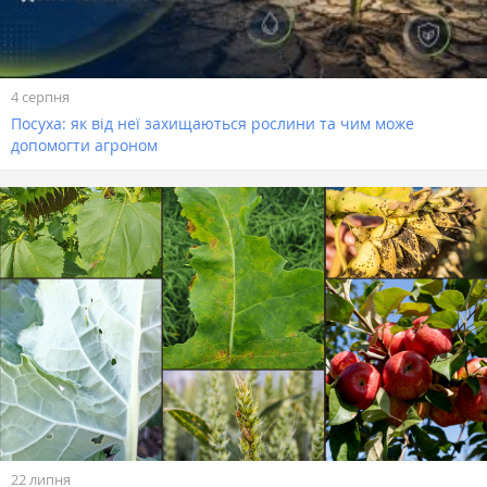
4 серпня
Посуха: як від неї захищаються рослини та чим може
допомогти агроном
22 липня