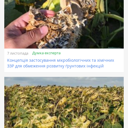
Думка експерта
7 листопада
Концепція застосування мікробіологічних та хімічних
ЗЗР для обмеження розвитку ґрунтових інфекцій