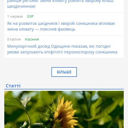
раніше регіони: зміни клімату роблять хворобу більш
шкодочинною
ЗЗР
1 червня
Як на розвиток шкідників і хвороб соняшника впливає
зміна клімату — пояснив фахівець
Насіння
8 квітня
Минулорічний досвід Одещини показав, які погодні
умови запускають епіфітотії пероноспорозу соняшника
БІЛЬШЕ
Статті