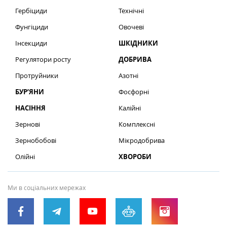
Гербіциди
Технічні
Фунгіциди
Овочеві
Інсекциди
ШКІДНИКИ
Регулятори росту
ДОБРИВА
Протруйники
Азотні
БУР’ЯНИ
Фосфорні
НАСІННЯ
Калійні
Зернові
Комплексні
Зернобобові
Мікродобрива
Олійні
ХВОРОБИ
Ми в соціальних мережах