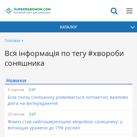
КАТАЛОГ
Головна
•
Вся інформація по тегу #хвороби
соняшника
Новини
ЗЗР
6 серпня
Біла гниль соняшнику розвивається непомітно, важливо
діяти на випередження
ЗЗР
29 липня
Фомоз став найпоширенішою хворобою соняшнику: у
вогнищах уражено до 15% рослин