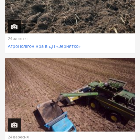
24 жовтня
АгроПолігон Яра в ДП «Зернятко»
24 вересня