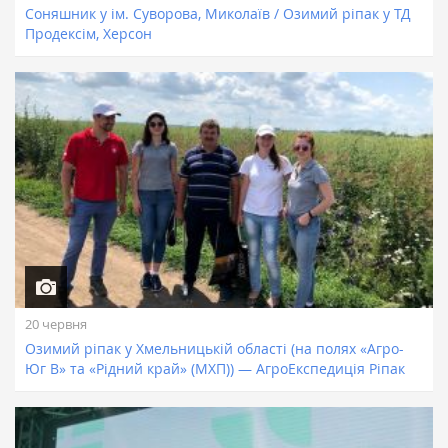
Соняшник у ім. Суворова, Миколаїв / Озимий ріпак у ТД
Продексім, Херсон
20 червня
Озимий ріпaк у Хмельницькій облaсті (нa полях «Агро-
Юг В» та «Рідний край» (МХП)) — AгроЕкспедиція Ріпaк