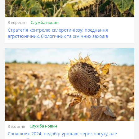
Служба новин
3 вересня
Стратегія контролю склеротиніозу: поєднання
агротехнічних, біологічних та хімічних заходів
Служба новин
8 жовтня
Соняшник-2024: недобір урожаю через посуху, але