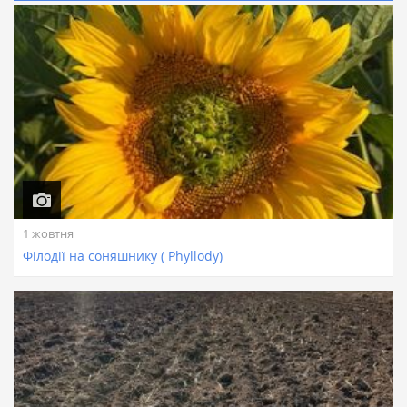
1 жовтня
Філодії на соняшнику ( Phyllody)