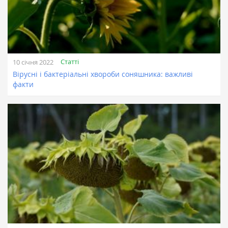
Статті
10 січня 2022
Вірусні і бактеріальні хвороби соняшника: важливі
факти