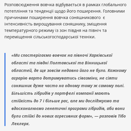
Розповсюдження вовчка відбувається в рамках глобального
потепління та тенденції щодо його поширення. Головними
причинами поширення вовчка соняшникового є
інтенсивність вирощування соняшнику, зміщення
температурного режиму із зон півдня на північ та
переміщення сільськогосподарської техніки.
«Ми спостерігаємо вовчок на півночі Харківської
області та півдні Полтавської та Вінницької
областей, де ще зовсім недавно його не було. Кожному
аграрію варто дотримуватись сівозміни, не сіяти
соняшник дуже часто на одному тому ж самому полі.
Більшість гібридів у портфелі компанії мають
стійкість до 7 і більше рас, але ми досліджуємо та
вдосконалюємо генетичні програми гібридів, аби вони
були стійкі до нових агресивних форм», — розповів Тібо
Леклерк.