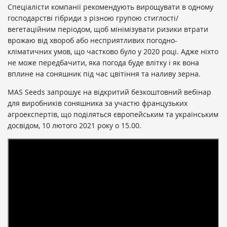
Спеціалісти компанії рекомендують вирощувати в одному
господарстві гібриди з різною групою стиглості/
вегетаційним періодом, щоб мінімізувати ризики втрати
врожаю від хвороб або несприятливих погодно-
кліматичних умов, що частково було у 2020 році. Адже ніхто
не може передбачити, яка погода буде влітку і як вона
вплине на соняшник під час цвітіння та наливу зерна.
MAS Seeds запрошує на відкритий безкоштовний вебінар
для виробників соняшника за участю французьких
агроекспертів, що поділяться європейським та українським
досвідом, 10 лютого 2021 року о 15.00.