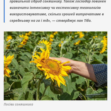
правильний гібрид соняшнику. Також господар повинен
визначити інтенсивну чи екстенсивну технологію
використовуватиме, скільки грошей витрачатиме в
середньому на га і тд», — стверджує пан Тібо.
Посіви соняшника