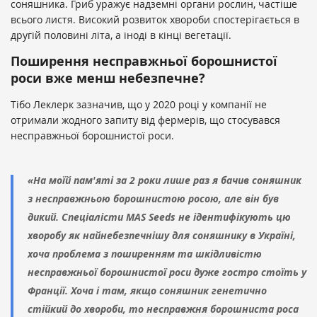
соняшника. Гриб уражує надземні органи рослин, частіше
всього листя. Високий розвиток хвороби спостерігається в
другій половині літа, а іноді в кінці вегетації.
Поширення несправжньої борошнистої
роси вже менш небезпечне?
Тібо Леклерк зазначив, що у 2020 році у компанії не
отримали жодного запиту від фермерів, що стосувався
несправжньої борошнистої роси.
«На моїй пам'яті за 2 роки лише раз я бачив соняшник
з несправжньою борошнистою росою, але він був
дикий. Спеціалісти
MAS Seeds
не ідентифікують цю
хворобу як найнебезпечнішу для соняшнику в Україні,
хоча проблема з поширенням та шкідливістю
несправжньої борошнистої роси дуже гостро стоїть у
Франції. Хоча і там, якщо соняшник генетично
стійкий до хвороби, то несправжня борошниста роса