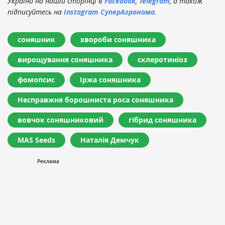
України на нашій сторінці в
Facebook
,
Telegram
, а також
підписуйтесь на
Instagram СуперАгронома
.
соняшник
хвороби соняшника
вирощування соняшника
склеротиніоз
фомопсис
Іржа соняшника
Несправжня борошниста роса соняшника
вовчок соняшниковий
гібрид соняшника
MAS Seeds
Наталія Демчук