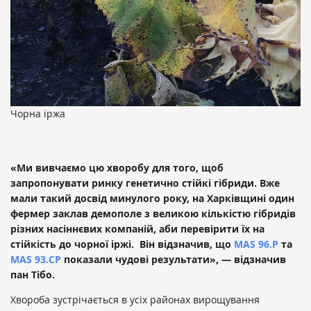
Чорна іржа
«Ми вивчаємо цю хворобу для того, щоб
запропонувати ринку генетично стійкі гібриди. Вже
мали такий досвід минулого року, на Харківщині один
фермер заклав демополе з великою кількістю гібридів
різних насіннєвих компаній, аби перевірити їх на
стійкість до чорної іржі. Він відзначив, що
MAS 96.Р
та
MAS 93.СР
показали чудові результати», — відзначив
пан Тібо.
Хвороба зустрічається в усіх районах вирощування