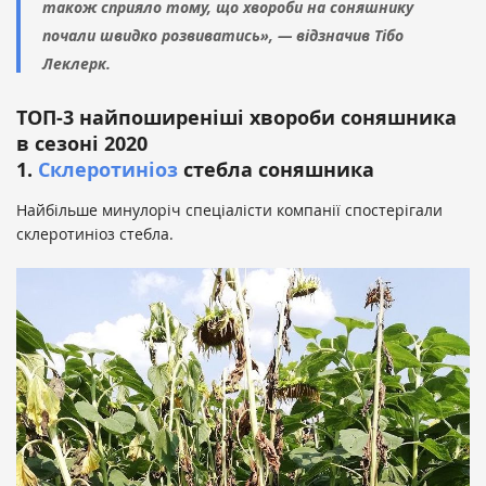
також сприяло тому, що хвороби на соняшнику
почали швидко розвиватись», — відзначив Тібо
Леклерк.
ТОП-3 найпоширеніші хвороби соняшника
в сезоні 2020
1.
Склеротиніоз
стебла соняшника
Найбільше минулоріч спеціалісти компанії спостерігали
склеротиніоз стебла.