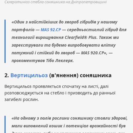
Склеротиніоз стебла соняшника на Дніпропетровщині
«Один з найстійкіших до хвороб гібридів у нашому
портфоліо —
MAS 92.CP
— середньостиглий гібрид для
технології вирощування Сlearfield® Plus. Також ми
зареєстрували та будемо випробовувати влітку
потужний і стійкий до хвороб — МАS 920.СР», —
прокоментував Тібо Леклерк.
2.
Вертицильоз
(в'янення) соняшника
Вертицильоз проявляється спочатку на листі, далі
розповсюджується на стебло і призводить до ранньої
загибелі рослин.
«На одному з полів рослини соняшнику стояли здорові,
мали виповнений кошик і потенціал врожайності був