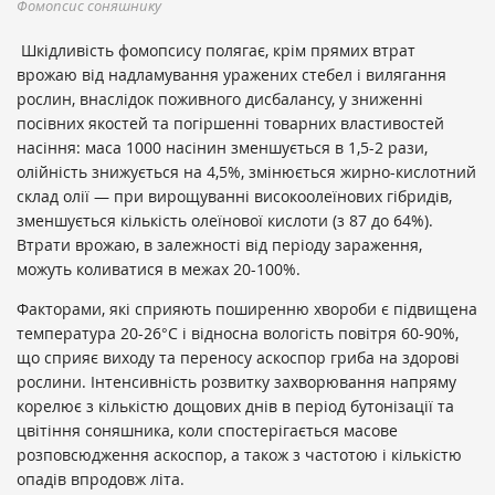
Фомопсис соняшнику
Шкідливість фомопсису полягає, крім прямих втрат
врожаю від надламування уражених стебел і вилягання
рослин, внаслідок поживного дисбалансу, у зниженні
посівних якостей та погіршенні товарних властивостей
насіння: маса 1000 насінин зменшується в 1,5-2 рази,
олійність знижується на 4,5%, змінюється жирно-кислотний
склад олії — при вирощуванні високоолеїнових гібридів,
зменшується кількість олеїнової кислоти (з 87 до 64%).
Втрати врожаю, в залежності від періоду зараження,
можуть коливатися в межах 20-100%.
Факторами, які сприяють поширенню хвороби є підвищена
температура 20-26°С і відносна вологість повітря 60-90%,
що сприяє виходу та переносу аскоспор гриба на здорові
рослини. Інтенсивність розвитку захворювання напряму
корелює з кількістю дощових днів в період бутонізації та
цвітіння соняшника, коли спостерігається масове
розповсюдження аскоспор, а також з частотою і кількістю
опадів впродовж літа.