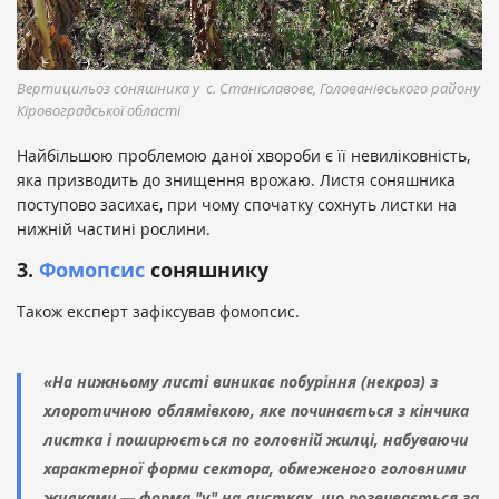
Вертицильоз соняшника у с. Станіславове, Голованівського району
Кіровоградської області
Найбільшою проблемою даної хвороби є її невиліковність,
яка призводить до знищення врожаю. Листя соняшника
поступово засихає, при чому спочатку сохнуть листки на
нижній частині рослини.
3.
Фомопсис
соняшнику
Також експерт зафіксував фомопсис.
«На нижньому листі виникає побуріння (некроз) з
хлоротичною облямівкою, яке починається з кінчика
листка і поширюється по головній жилці, набуваючи
характерної форми сектора, обмеженого головними
жилками — форма "v" на листках, що розвивається за