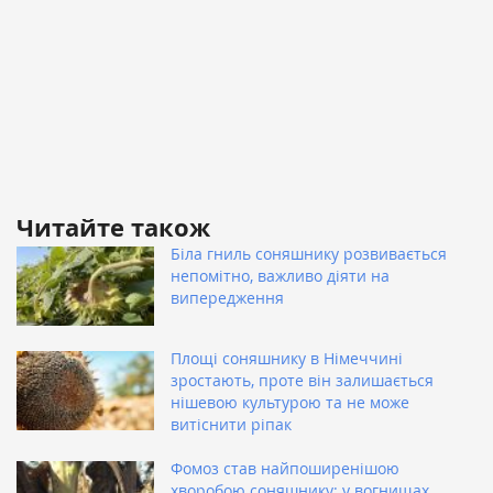
Читайте також
Біла гниль соняшнику розвивається
непомітно, важливо діяти на
випередження
Площі соняшнику в Німеччині
зростають, проте він залишається
нішевою культурою та не може
витіснити ріпак
Фомоз став найпоширенішою
хворобою соняшнику: у вогнищах