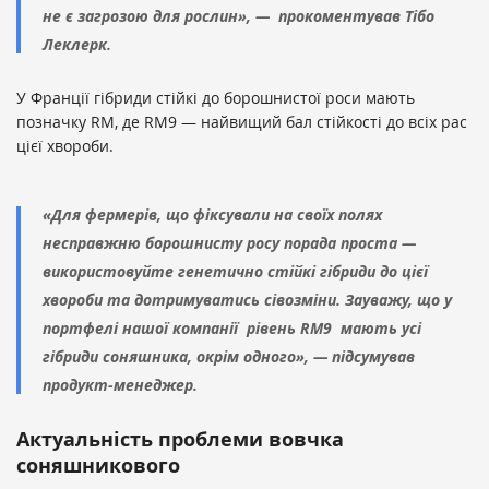
не є загрозою для рослин», — прокоментував Тібо
Леклерк.
У Франції гібриди стійкі до борошнистої роси мають
позначку RM, де RM9 — найвищий бал стійкості до всіх рас
цієї хвороби.
«Для фермерів, що фіксували на своїх полях
несправжню борошнисту росу порада проста —
використовуйте генетично стійкі гібриди до цієї
хвороби та дотримуватись сівозміни. Зауважу, що у
портфелі нашої компанії рівень RM9 мають усі
гібриди соняшника, окрім одного», — підсумував
продукт-менеджер.
Актуальність проблеми вовчка
соняшникового