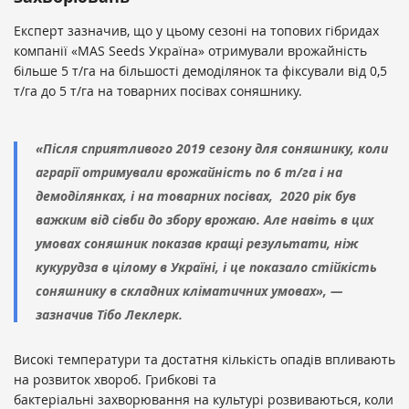
Експерт зазначив, що у цьому сезоні на топових гібридах
компанії «MAS Seeds Україна» отримували врожайність
більше 5 т/га на більшості демоділянок та фіксували від 0,5
т/га до 5 т/га на товарних посівах соняшнику.
«Після сприятливого 2019 сезону для соняшнику, коли
аграрії отримували врожайність по 6 т/га і на
демоділянках, і на товарних посівах, 2020 рік був
важким від сівби до збору врожаю. Але навіть в цих
умовах соняшник показав кращі результати, ніж
кукурудза в цілому в Україні, і це показало стійкість
соняшнику в складних кліматичних умовах», —
зазначив Тібо Леклерк.
Високі температури та достатня кількість опадів впливають
на розвиток хвороб. Грибкові та
бактеріальні захворювання на культурі розвиваються, коли