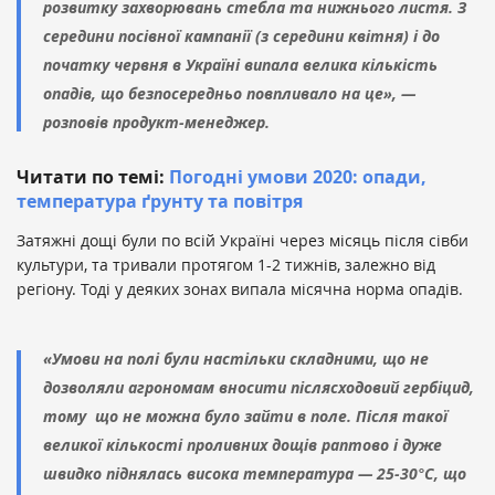
розвитку захворювань стебла та нижнього листя. З
середини посівної кампанії (з середини квітня) і до
початку червня в Україні випала велика кількість
опадів, що безпосередньо повпливало на це», —
розповів продукт-менеджер.
Читати по темі:
Погодні умови 2020: опади,
температура ґрунту та повітря
Затяжні дощі були по всій Україні через місяць після сівби
культури, та тривали протягом 1-2 тижнів, залежно від
регіону. Тоді у деяких зонах випала місячна норма опадів.
«Умови на полі були настільки складними, що не
дозволяли агрономам вносити післясходовий гербіцид,
тому що не можна було зайти в поле. Після такої
великої кількості проливних дощів раптово і дуже
швидко піднялась висока температура — 25-30°С, що