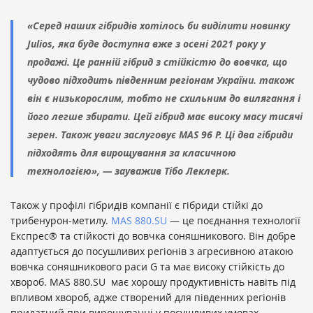
«Серед наших гібридів хотілось би виділити новинку
Julios, яка буде доступна вже з осені 2021 року у
продажі. Це ранній гібрид з стійкістю до вовчка, що
чудово підходить південним регіонам України. також
він є низькорослим, тобто не схильним до вилягання і
його легше збирати. Цей гібрид має високу масу тисячі
зерен. Також уваги заслуговує MAS 96 Р. Ці два гібриди
підходять для вирощування за класичною
технологією», — зауважив Тібо Леклерк.
Також у профілі гібридів компанії є гібриди стійкі до
трибенурон-метилу.
MAS 880.SU
— це поєднання технології
Експрес® та стійкості до вовчка соняшникового. Він добре
адаптується до посушливих регіонів з агресивною атакою
вовчка соняшникового раси G та має високу стійкість до
хвороб. MAS 880.SU має хорошу продуктивність навіть під
впливом хвороб, адже створений для південних регіонів
придатний при вирощуванні у посушливих умовах.