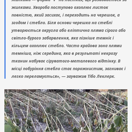
жилками. Хвороба поступово охоплює листок
повністю, який засихає, і переходить на черешок, а
згодом і стебло. Біля основи черешка на стеблі
утворюється округла або еліптична пляма сірого або
світло-бурого забарвлення, яка пізніше темніє і
кільцем охоплює стебло. Часто крайова зона плями
темніша, ніж середина, яка в результаті некрозу
тканин набуває сіруватого-металевого відтінку. В
місці побуріння стебло стає порожнистим, загниває і
легко переламується», — зауважив Тібо Леклерк.