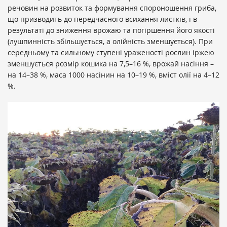
речовин на розвиток та формування спороношення гриба,
що призводить до передчасного всихання листків, і в
результаті до зниження врожаю та погіршення його якості
(лушпинність збільшується, а олійність зменшується). При
середньому та сильному ступені ураженості рослин іржею
зменшується розмір кошика на 7,5–16 %, врожай насіння –
на 14–38 %, маса 1000 насінин на 10–19 %, вміст олії на 4–12
%.