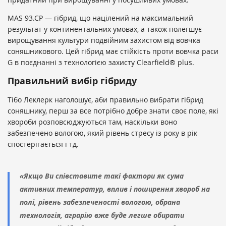
MAS 93.CP — гібрид, що націлений на максимальний
результат у континентальних умовах, а також полегшує
вирощування культури подвійним захистом від вовчка
соняшникового. Цей гібрид має стійкість проти вовчка раси
G в поєднанні з технологією захисту Clearfield® plus.
Правильний вибір гібриду
Тібо Леклерк наголошує, аби правильно вибрати гібрид
соняшнику, перш за все потрібно добре знати своє поле, які
хвороби розповсюджуються там, наскільки воно
забезпечено вологою, який рівень стресу із року в рік
спостерігається і тд.
«Якщо Ви співставите такі фактори як сума
активних температур, вплив і поширення хвороб на
полі, рівень забезпеченості вологою, обрана
технологія, аграрію вже буде легше обирати