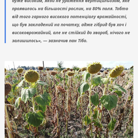
дуже високим, якби не ураження вертицильозом, яке
проявилось на більшості рослин, на 80% поля. Тобто
від того гарного високого потенціалу врожайності,
що був закладений на початку, адже гібрид був хоч і
високоврожайний, але не стійкий до хвороб, нічого не
залишилось», — зазначив пан Тібо.