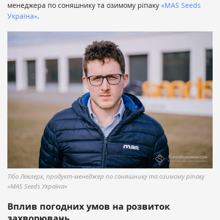
менеджера по соняшнику та озимому ріпаку
«MAS Seeds
Україна»
.
Тібо Леклерк, продукт-менеджер по соняшнику та озимому ріпаку
«MAS Seeds Україна»
Вплив погодних умов на розвиток
захворювань