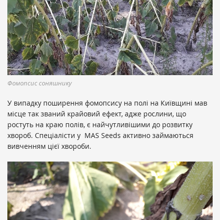
Фомопсис соняшнику
У випадку поширення фомопсису на полі на Київщині мав
місце так званий крайовий ефект, адже рослини, що
ростуть на краю полів, є найчутливішими до розвитку
хвороб. Спеціалісти у
MAS Seeds активно
займаються
вивченням цієї хвороби
.