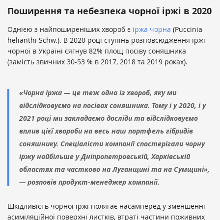
Поширення та небезпека чорної іржі в 2020
Однією з найпоширеніших хвороб є
іржа чорна
(Рuссіnіа
helianthi Schw.). В 2020 році ступінь розповсюдження іржі
чорної в Україні сягнув 82% площ посіву соняшника
(замість звичних 30-53 % в 2017, 2018 та 2019 роках).
«Чорна іржа — це теж одна із хвороб, яку ми
відслідковуємо на посівах соняшника. Тому і у 2020, і у
2021 році ми закладаємо досліди та відслідковуємо
вплив цієї хвороби на весь наш портфель гібридів
соняшнику. Спеціалісти компанії спостерігали чорну
іржу найбільше у Дніпропетровській, Харківській
областях та частково на Луганщині та на Сумщині»,
— розповів продукт-менеджер компанії.
Шкідливість чорної іржі полягає насамперед у зменшенні
асиміляційної поверхні листків, втраті частини поживних