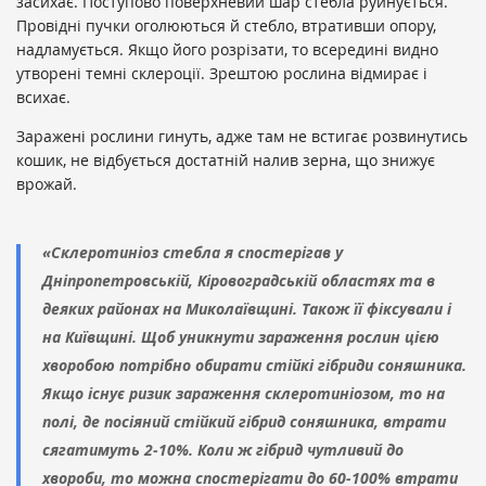
засихає. Поступово поверхневий шар стебла руйнується.
Провідні пучки оголюються й стебло, втративши опору,
надламується. Якщо його розрізати, то всередині видно
утворені темні склероції. Зрештою рослина відмирає і
всихає.
Заражені рослини гинуть, адже там не встигає розвинутись
кошик, не відбується достатній налив зерна, що знижує
врожай.
«Склеротиніоз стебла я спостерігав у
Дніпропетровській, Кіровоградській областях та в
деяких районах на Миколаївщині. Також її фіксували і
на Київщині. Щоб уникнути зараження рослин цією
хворобою потрібно обирати стійкі гібриди соняшника.
Якщо існує ризик зараження склеротиніозом, то на
полі, де посіяний стійкий гібрид соняшника, втрати
сягатимуть 2-10%. Коли ж гібрид чутливий до
хвороби, то можна спостерігати до 60-100% втрати