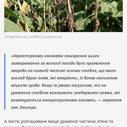
Склеротиніоз стебла соняшника
«Характерними ознаками поширення цього
захворювання за вологої погоди були проявлення
хвороби на нижній частині основи стебла, що мало
вигляд бурих плям, які мокріють, із білим нальотом
міцелію гриба. Якщо ж умови посушливі, то на
уражених стеблах виникають знебарвлені плями, які
розміщуються концентричними колами», — зауважив
пан Леклерк.
А листя, розташоване вище ураженої частини, в'яне та