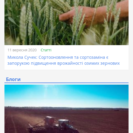
Статті
11 вересня 2020
Микола Сучек: Сортооновлення та сортозаміна є
запорукою підвищення врожайності озимих зернових
Блоги