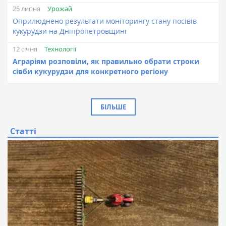
Урожай
25 липня
Оприлюднено результати моніторингу стану посівів
кукурудзи на Дніпропетровщині
Технології
12 січня
Аграріям розповіли, як правильно обрати строки
сівби кукурудзи для конкретного регіону
БІЛЬШЕ
Статті