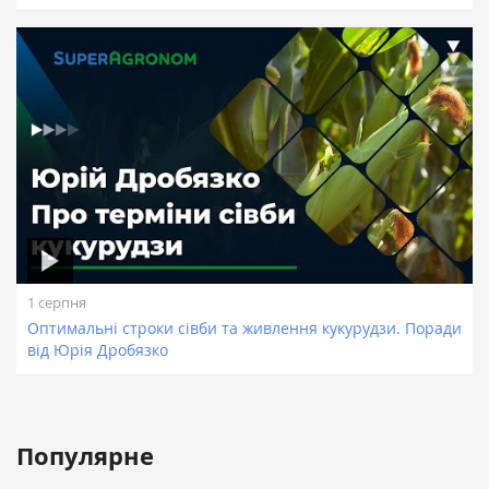
1 серпня
Оптимaльні строки сівби тa живлення кукурудзи. Порaди
від Юрія Дробязко
Популярне