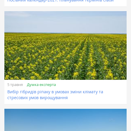
Думка експерта
5 травня
Вибір гібридів ріпаку в умовах зміни клімату та
стресових умов вирощування