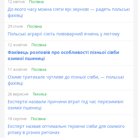
Посівна
12 квітня
До якого часу можна сіяти ярі зернові — радять польські
фахівці
Посівна
29 січня
Польські аграрії сіють пивоварний ячмінь у лютому
Посівна
12 жовтня
Фахівець розповів про особливості пізньої сівби
озимої пшениці
Посівна
11 жовтня
Озиме тритикале чутливе до пізньої сівби, — польські
фахівці
Техніка
26 вересня
Експерти назвали причини втрат під час перезимівлі
озимої пшениці
Посівна
18 серпня
Експерт назвав оптимальні терміни сівби для озимого
ріпаку в різних регіонах