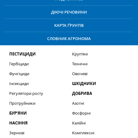
ДІЮЧІ РЕЧОВИНИ
КАРТА ҐРУНТІВ
СЛОВНИК АГРОНОМА
ПЕСТИЦИДИ
Круп’яні
Гербіциди
Технічні
Фунгіциди
Овочеві
Інсекциди
ШКІДНИКИ
Регулятори росту
ДОБРИВА
Протруйники
Азотні
БУР’ЯНИ
Фосфорні
НАСІННЯ
Калійні
Зернові
Комплексні