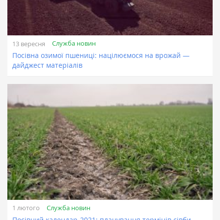
Служба новин
13 вересня
Посівна озимої пшениці: націлюємося на врожай —
дайджест матеріалів
Служба новин
1 лютого
Посівний календар-2021: планування термінів сівби