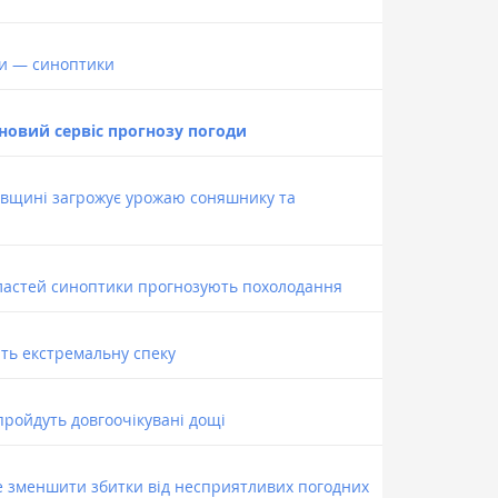
зи — синоптики
новий сервіс прогнозу погоди
овщині загрожує урожаю соняшнику та
ластей синоптики прогнозують похолодання
ють екстремальну спеку
пройдуть довгоочікувані дощі
е зменшити збитки від несприятливих погодних