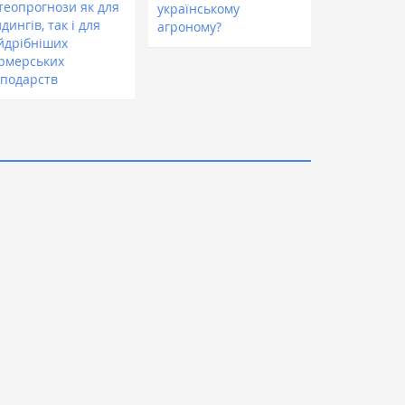
теопрогнози як для
українському
дингів, так і для
агроному?
йдрібніших
рмерських
сподарств