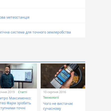
ова метеостанція
огічна система для точного землеробства
Статті
січня 2019
10 серпня 2016
Технології
итро Максименко:
тео Фарм зробить
Чого не вистачає
ступними точні
сучасному