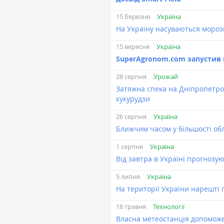
Україна
15 березня
На Україну насуваються моро
Україна
15 вересня
SuperAgronom.com запустив 
Урожай
28 серпня
Затяжна спека на Дніпропетр
кукурудзи
Україна
26 серпня
Ближчим часом у більшості об
Україна
1 серпня
Від завтра в Україні прогнозу
Україна
5 липня
На території України нарешті 
Технології
18 травня
Власна метеостанція допомож