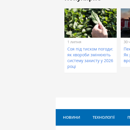
1 липня
30 
Соя під тиском погоди:
Пе
як хвороби змінюють
Як
систему захисту у 2026
вр
році
НОВИНИ
ТЕХНОЛОГІЇ
П