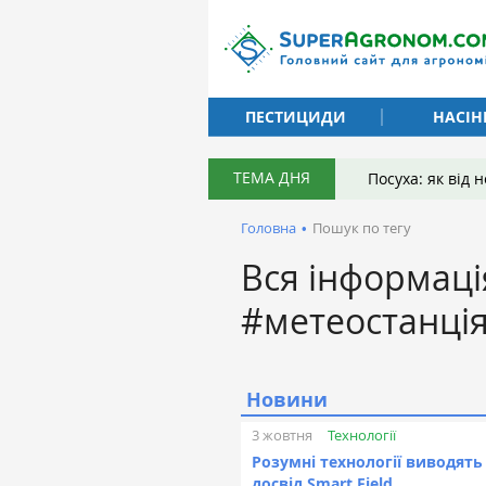
ПЕСТИЦИДИ
НАСІН
ТЕМА ДНЯ
Посуха: як від
Головна
•
Пошук по тегу
Вся інформаці
#метеостанці
Новини
Технології
3 жовтня
Розумні технології виводять
досвід Smart Field