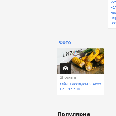
ме
хол
на
фе
го
Фото
23 серпня
Обмін досвідом з Bayer
на LNZ hub
Популярне