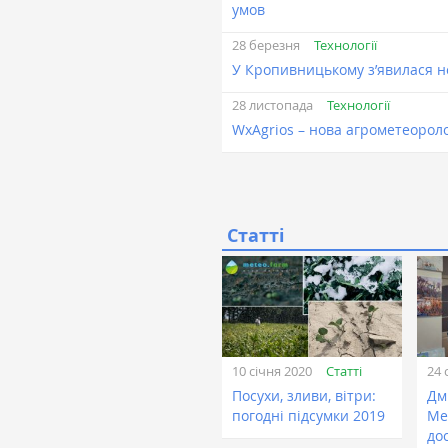
умов
Технології
28 березня
У Кропивницькому з’явилася н
Технології
28 листопада
WxAgrios – нова агрометеорол
Статті
Статті
10 січня 2020
24 
Посухи, зливи, вітри:
Дм
погодні підсумки 2019
Ме
до