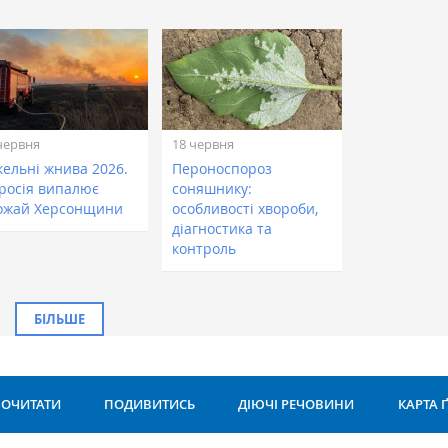
червня
18 червня
кельні жнива 2026.
Пероноспороз
 росія випалює
соняшнику:
ожай Херсонщини
особливості хвороби,
діагностика та
контроль
БІЛЬШЕ
ОЧИТАТИ
ПОДИВИТИСЬ
ДІЮЧІ РЕЧОВИНИ
КАРТА 