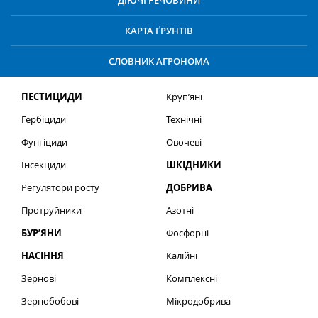
ДІЮЧІ РЕЧОВИНИ
КАРТА ҐРУНТІВ
СЛОВНИК АГРОНОМА
ПЕСТИЦИДИ
Круп’яні
Гербіциди
Технічні
Фунгіциди
Овочеві
Інсекциди
ШКІДНИКИ
Регулятори росту
ДОБРИВА
Протруйники
Азотні
БУР’ЯНИ
Фосфорні
НАСІННЯ
Калійні
Зернові
Комплексні
Зернобобові
Мікродобрива