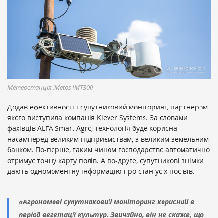
Метеостанція iMetos IMT300
Додав ефективності і супутниковий моніторинг, партнером
якого виступила компанія Klever Systems. За словами
фахівців ALFA Smart Agro, технологія буде корисна
насамперед великим підприємствам, з великим земельним
банком. По-перше, таким чином господарство автоматично
отримує точну карту полів. А по-друге, супутникові знімки
дають одномоментну інформацію про стан усіх посівів.
«Агрономові супутниковий моніторинг корисний в
період вегетації культур. Звичайно, він не скаже, що