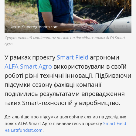
Фото: SuperAgronom.com
Супутниковий моніторинг посівів на дослідних полях ALFA Smart
Agro
У рамках проекту
Smart Field
агрономи
ALFA Smart Agro
використовували в своїй
роботі різні технічні інновації. Підбиваючи
підсумки сезону фахівці компанії
поділились результатами впровадження
таких Smart-технологій у виробництво.
Детальніше про підсумки цьогорічних жнив на дослідних
полях ALFA Smart Agro пізнавайтесь з проекту
Smart Field
на Latifundist.com
.