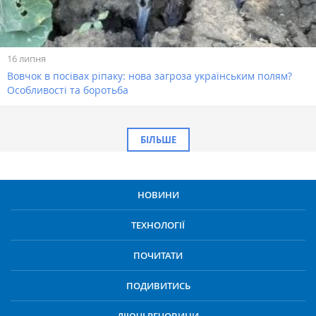
16 липня
Вовчок в посівах ріпаку: нова загроза українським полям?
Особливості та боротьба
БІЛЬШЕ
НОВИНИ
ТЕХНОЛОГІЇ
ПОЧИТАТИ
ПОДИВИТИСЬ