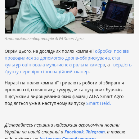
Агрономічна лабораторія ALFA Smart Agro
Окрім цього, на дослідних полях компанії
обробки посівів
проводилися за допомогою дрона-обприскувача
,
стан
культур оцінювала мультиспектральна камера
, а
твердість
ґрунту перевіряв інноваційний сканер
.
Наразі на полях компанії тривають роботи зі збирання
врожаю сої, соняшнику, кукурудзи та цукрових буряків,
підсумками вирощування яких фахівці ALFA Smart Agro
поділяться уже в наступному випуску
Smart Field.
Дізнавайтесь першими найсвіжіші агрономічні новини
України на нашій сторінці в
Facebook
,
Telegram
, а також
підписуйтесь на
Instagram СуперАгронома
.