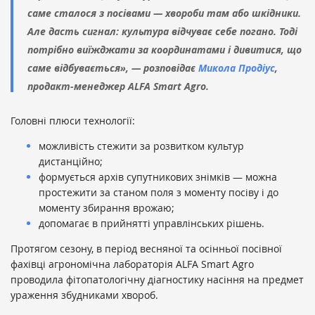
саме сталося з посівами — хвороби там або шкідники.
Але дасть сигнал: культура відчуває себе погано. Тоді
потрібно виїжджати за координатами і дивитися, що
саме відбувається», — розповідає
Микола Продіус
,
продакт-менеджер ALFA Smart Agro.
Головні плюси технології:
можливість стежити за розвитком культур
дистанційно;
формується архів супутникових знімків — можна
простежити за станом поля з моменту посіву і до
моменту збирання врожаю;
допомагає в прийнятті управлінських рішень.
Протягом сезону, в період весняної та осінньої посівної
фахівці агрономічна лабораторія ALFA Smart Agro
проводила фітопатологічну діагностику насіння на предмет
ураження збудниками хвороб.