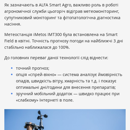
Як зазначають в ALFA Smart Agro, важливо роль в роботі
агрономічної служби цьогоріч відіграв метеомоніторинг,
супутниковий моніторинг та фітопатологічна діагностика
насіння.
Метеостанція iMetos IMT300 була встановлена ​​на Smart
Field в квітні. Точність прогнозу погоди на найближчі 3 дні
стабільно наближалася до 100%.
До головних переваг даної технології слід віднести:
точний прогноз;
опція «спрей-вікно» — система аналізує ймовірність
опадів, швидкість вітру, хмарність та т.д. і показує
оптимальні дні/години для внесення препаратів;
зручний мобільний додаток — швидко працює при
«слабкому» Інтернеті в поле.