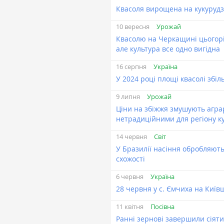
Квасоля вирощена на кукурудз
Урожай
10 вересня
Квасолю на Черкащині цьогорі
але культура все одно вигідна
Україна
16 серпня
У 2024 році площі квасолі збі
Урожай
9 липня
Ціни на збіжжя змушують агра
нетрадиційними для регіону к
Світ
14 червня
У Бразилії насіння обробляют
схожості
Україна
6 червня
28 червня у с. Ємчиха на Київ
Посівна
11 квітня
Ранні зернові завершили сіяти