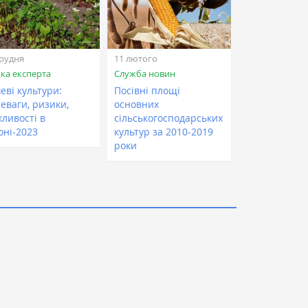
грудня
11 лютого
ка експерта
Служба новин
еві культури:
Посівні площі
еваги, ризики,
основних
ливості в
сільськогосподарських
оні-2023
культур за 2010-2019
роки