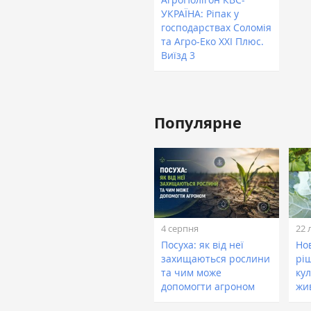
УКРАЇНА: Ріпак у
господарствах Соломія
та Агро-Еко XXI Плюс.
Виїзд 3
Популярне
4 серпня
22 
Посуха: як від неї
Нов
захищаються рослини
рі
та чим може
кул
допомогти агроном
жи