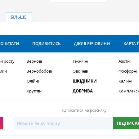
БІЛЬШЕ
ОЧИТАТИ
ПОДИВИТИСЬ
ДІЮЧІ РЕЧОВИНИ
КАРТА 
и росту
Зернові
Технічні
Азотні
ики
Зернобобові
Овочеві
Фосфорні
Олійні
ШКІДНИКИ
Калійні
Круп’яні
ДОБРИВА
Комплексн
Підписатися на розсилку
ПІДПИСА