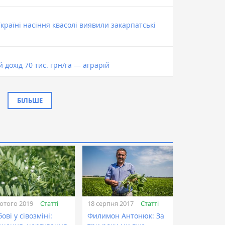
Україні насіння квасолі виявили закарпатські
 дохід 70 тис. грн/га — аграрій
БІЛЬШЕ
Статті
Статті
ютого 2019
18 серпня 2017
ові у сівозміні:
Филимон Антонюк: За