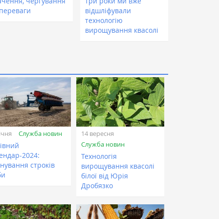
ачення, чергування
три роки ми вже
 переваги
відшліфували
технологію
вирощування квасолі
Служба новин
ічня
14 вересня
Служба новин
івний
ендар-2024:
Технологія
нування строків
вирощування квасолі
би
білої від Юрія
Дробязко