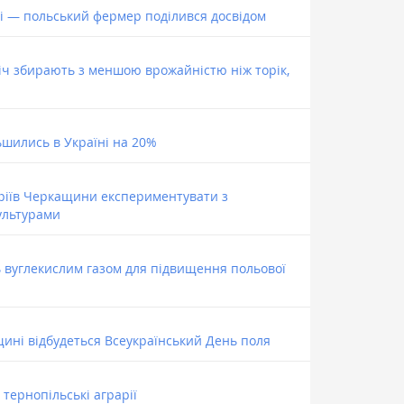
і — польський фермер поділився досвідом
ч збирають з меншою врожайністю ніж торік,
льшились в Україні на 20%
ріїв Черкащини експериментувати з
ультурами
ь вуглекислим газом для підвищення польової
щині відбудеться Всеукраїнський День поля
 тернопільські аграрії