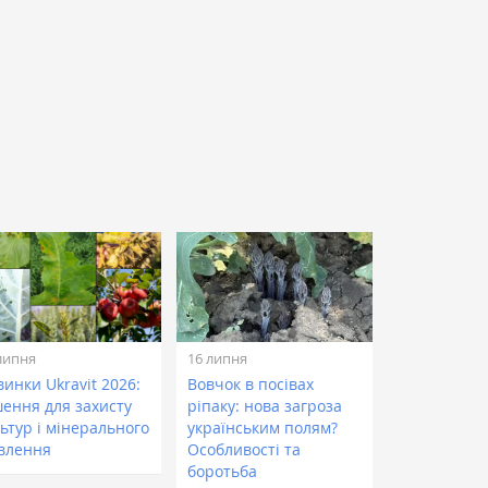
липня
16 липня
инки Ukravit 2026:
Вовчок в посівах
шення для захисту
ріпаку: нова загроза
ьтур і мінерального
українським полям?
влення
Особливості та
боротьба