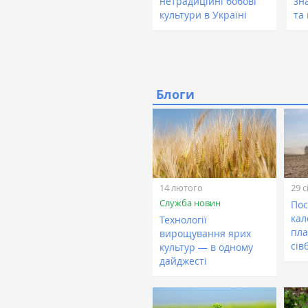
нетрадиційні бобові
зн
культури в Україні
та
Блоги
14 лютого
29 с
Служба новин
Пос
кал
Технології
пла
вирощування ярих
сів
культур — в одному
дайджесті