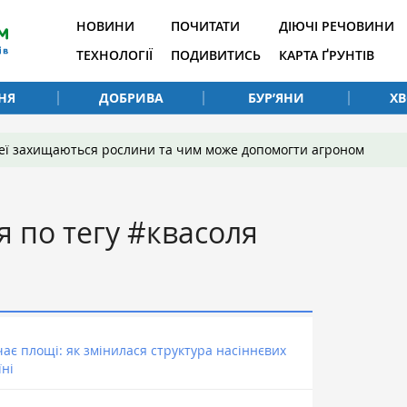
НОВИНИ
ПОЧИТАТИ
ДІЮЧІ РЕЧОВИНИ
ТЕХНОЛОГІЇ
ПОДИВИТИСЬ
КАРТА ҐРУНТІВ
НЯ
ДОБРИВА
БУР’ЯНИ
Х
 неї захищаються рослини та чим може допомогти агроном
я по тегу #квасоля
чає площі: як змінилася структура насіннєвих
їні