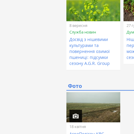
8 вересня
27 
Служба новин
Дум
Досвід з нішевими
Ніш
культурами та
пер
повернення озимої
мож
пшениці: підсумки
сез
сезону A.G.R. Group
Фото
18 квітня
АгроПолігон КВС-