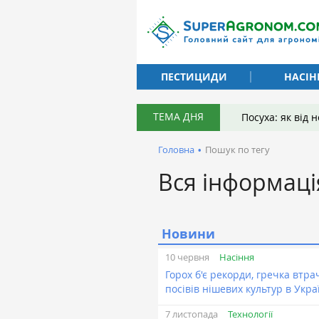
ПЕСТИЦИДИ
НАСІН
ТЕМА ДНЯ
Посуха: як від
Головна
•
Пошук по тегу
Вся інформаці
Новини
Насіння
10 червня
Горох б'є рекорди, гречка втра
посівів нішевих культур в Укра
Технології
7 листопада