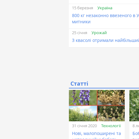
Україна
15 березня
800 кг незаконно ввезеного в 
митники
Урожай
25 січня
З квасолі отримали найбільший
Статті
Технології
31 січня 2020
8 л
Нові, малопоширені та
Боб