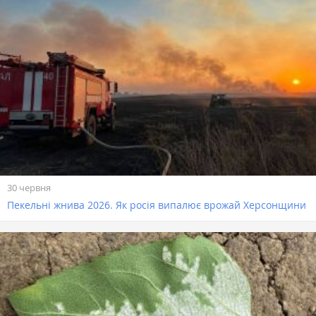
30 червня
Пекельні жнива 2026. Як росія випалює врожай Херсонщини