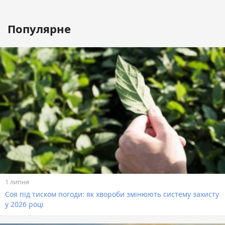
Популярне
1 липня
Соя під тиском погоди: як хвороби змінюють систему захисту
у 2026 році