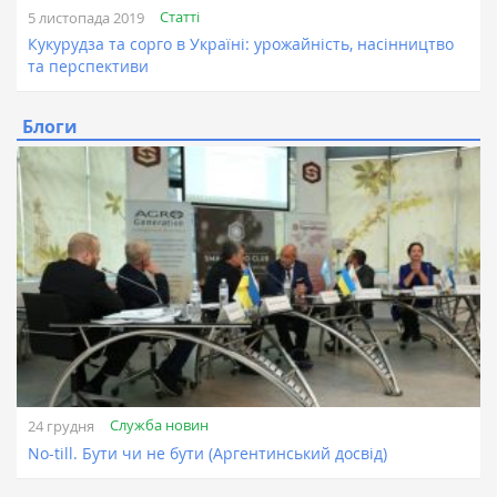
Статті
5 листопада 2019
Кукурудза та сорго в Україні: урожайність, насінництво
та перспективи
Блоги
Служба новин
24 грудня
No-till. Бути чи не бути (Аргентинський досвід)