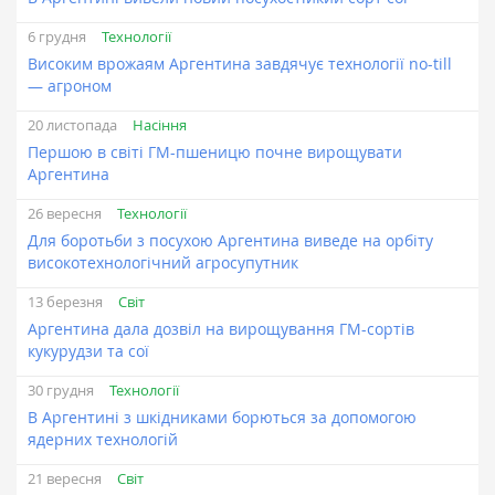
Технології
6 грудня
Високим врожаям Аргентина завдячує технології no-till
— агроном
Насіння
20 листопада
Першою в світі ГМ-пшеницю почне вирощувати
Аргентина
Технології
26 вересня
Для боротьби з посухою Аргентина виведе на орбіту
високотехнологічний агросупутник
Світ
13 березня
Аргентина дала дозвіл на вирощування ГМ-сортів
кукурудзи та сої
Технології
30 грудня
В Аргентині з шкідниками борються за допомогою
ядерних технологій
Світ
21 вересня