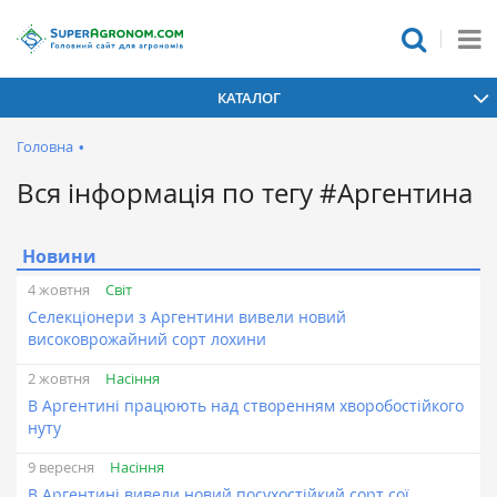
КАТАЛОГ
Головна
•
Вся інформація по тегу #Аргентина
Новини
Світ
4 жовтня
Селекціонери з Аргентини вивели новий
високоврожайний сорт лохини
Насіння
2 жовтня
В Аргентині працюють над створенням хворобостійкого
нуту
Насіння
9 вересня
В Аргентині вивели новий посухостійкий сорт сої