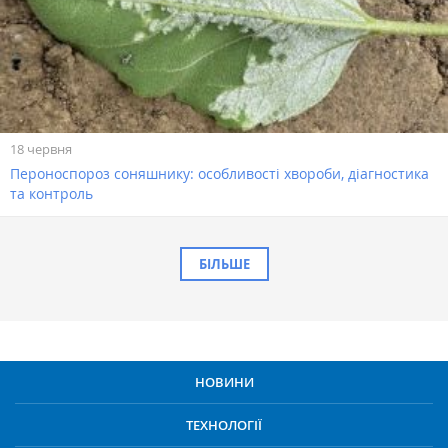
18 червня
Пероноспороз соняшнику: особливості хвороби, діагностика
та контроль
БІЛЬШЕ
НОВИНИ
ТЕХНОЛОГІЇ