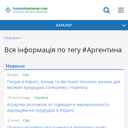
КАТАЛОГ
Головна
•
Вся інформація по тегу #Аргентина
Новини
Світ
Вчора
Посуха в Європі, Канаді та Австралії посилює ризики для
врожаю кукурудзи, соняшнику і пшениці
Україна
23 листопада
Аграріям розповіли, як підвищити маржинальність
вирощування кукурудзи в Україні
Світ
3 січня
Прогноз виробництва пшениці в Аргентині знову