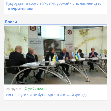
Кукурудза та сорго в Україні: урожайність, насінництво
та перспективи
Блоги
Служба новин
24 грудня
No-till. Бути чи не бути (Аргентинський досвід)