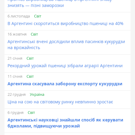
знизять — пізні заморозки
Світ
6 листопада
В Аргентині скоротиться виробництво пшениці на 40%
Світ
16 жовтня
Аргентинські вчені дослідили вплив пасинків кукурудзи
на врожайність
Світ
21 січня
Рекордний урожай пшениці зібрали аграрії Аргентини
Світ
11 січня
Аргентина скасувала заборону експорту кукурудзи
Україна
22 грудня
Ціна на сою на світовому ринку невпинно зростає
Світ
6 грудня
Аргентинські науковці знайшли спосіб як керувати
бджолами, підвищуючи урожай