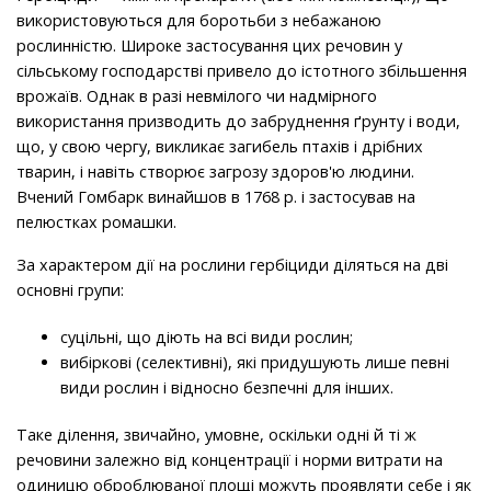
використовуються для боротьби з небажаною
рослинністю. Широке застосування цих речовин у
сільському господарстві привело до істотного збільшення
врожаїв. Однак в разі невмілого чи надмірного
використання призводить до забруднення ґрунту і води,
що, у свою чергу, викликає загибель птахів і дрібних
тварин, і навіть створює загрозу здоров'ю людини.
Вчений Гомбарк винайшов в 1768 р. і застосував на
пелюстках ромашки.
За характером дії на рослини гербіциди діляться на дві
основні групи:
суцільні, що діють на всі види рослин;
вибіркові (селективні), які придушують лише певні
види рослин і відносно безпечні для інших.
Таке ділення, звичайно, умовне, оскільки одні й ті ж
речовини залежно від концентрації і норми витрати на
одиницю оброблюваної площі можуть проявляти себе і як