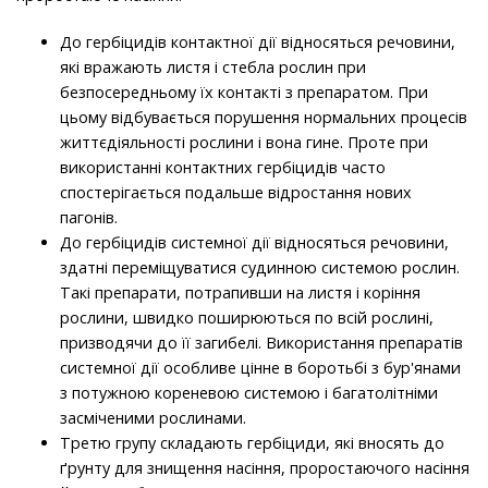
До гербіцидів контактної дії відносяться речовини,
які вражають листя і стебла рослин при
безпосередньому їх контакті з препаратом. При
цьому відбувається порушення нормальних процесів
життєдіяльності рослини і вона гине. Проте при
використанні контактних гербіцидів часто
спостерігається подальше відростання нових
пагонів.
До гербіцидів системної дії відносяться речовини,
здатні переміщуватися судинною системою рослин.
Такі препарати, потрапивши на листя і коріння
рослини, швидко поширюються по всій рослині,
призводячи до її загибелі. Використання препаратів
системної дії особливе цінне в боротьбі з бур'янами
з потужною кореневою системою і багатолітніми
засміченими рослинами.
Третю групу складають гербіциди, які вносять до
ґрунту для знищення насіння, проростаючого насіння