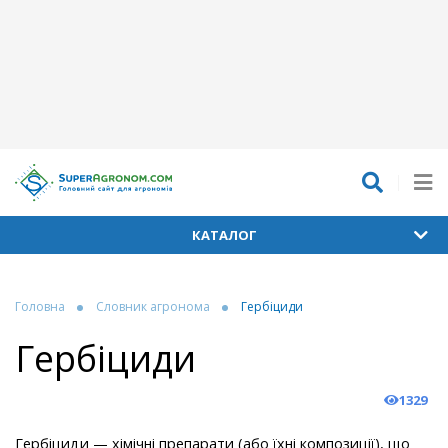
КАТАЛОГ
Головна
Словник агронома
Гербіциди
Гербіциди
1329
Гербіциди — хімічні препарати (або їхні композиції), що