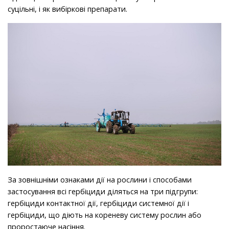
суцільні, і як вибіркові препарати.
За зовнішніми ознаками дії на рослини і способами
застосування всі гербіциди діляться на три підгрупи:
гербіциди контактної дії, гербіциди системної дії і
гербіциди, що діють на кореневу систему рослин або
проростаюче насіння.