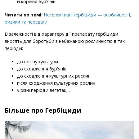
й коріння бур'янів.
Читати по темі:
Неселективні гербіциди — особливості,
ризики та переваги
В залежності від характеру дії препарату гербіциди
вносять для боротьби з небажаною рослинністю в такі
періоди:
до посіву культури
до сходження бур'янів
до сходження культурних рослин
після сходження культурних рослин
у різні періоди вегетації.
Більше про Гербіциди