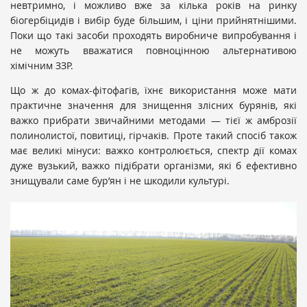
невтримно, і можливо вже за кілька років на ринку
біогербіцидів і вибір буде більшим, і ціни прийнятнішими.
Поки що такі засоби проходять виробниче випробування і
не можуть вважатися повноцінною альтернативою
хімічним ЗЗР.
Що ж до комах-фітофагів, їхнє використання може мати
практичне значення для знищення злісних бурянів, які
важко прибрати звичайними методами — тієї ж амброзії
полинолистої, повитиці, гірчаків. Проте такий спосіб також
має великі мінуси: важко контролюється, спектр дії комах
дуже вузький, важко підібрати організми, які б ефективно
знищували саме бур’ян і не шкодили культурі.