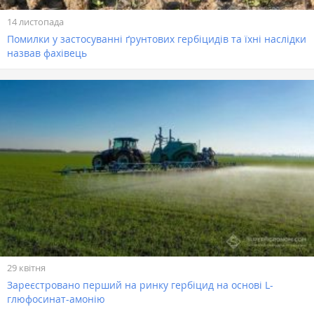
14 листопада
Помилки у застосуванні ґрунтових гербіцидів та їхні наслідки
назвав фахівець
29 квітня
Зареєстровано перший на ринку гербіцид на основі L-
глюфосинат-амонію