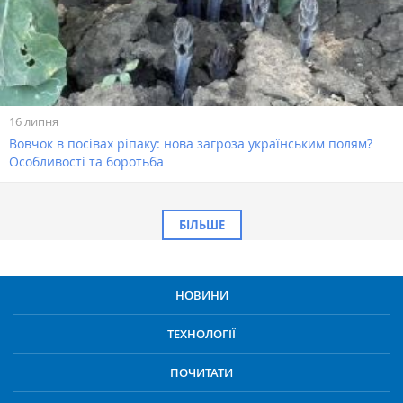
16 липня
Вовчок в посівах ріпаку: нова загроза українським полям?
Особливості та боротьба
БІЛЬШЕ
НОВИНИ
ТЕХНОЛОГІЇ
ПОЧИТАТИ