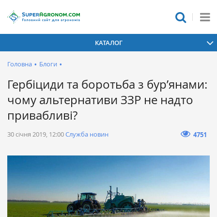
КАТАЛОГ
Головна
•
Блоги
•
Гербіциди та боротьба з бур’янами:
чому альтернативи ЗЗР не надто
привабливі?
30 січня 2019, 12:00
Служба новин
4751