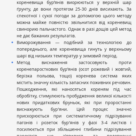
кореневища бур’янів виорюються у верхній шар
ґрунту, де вони протягом 25-30 днів висихають. За
спекотної і сухої погоди за допомогою цього методу
можна майже повністю звільнитися від кореневищ
свинорию пальчастого. Однак в разі дощів цей метод
не дає бажаних результатів.
Виморожування — подібний за технологією до
попереднього, але кореневища гинуть у верхньому
шарі від низьких температур у зимовий період.
Метод виснаження застосовують проти
коренепаросткових бур’янів (осот рожевий і жовтий,
берізка польова, тощо) коренева система яких
містить значну кількість запасних поживних речовин.
Пошкодження, які наносяться кореням під час
обробітку, стимулюють пробудження великої кількості
нових придаткових бруньок, які при проростанні
виснажують бур'яни. Цей процес значно
прискорюється при систематичному підрізуванні
пагонів і розеток бур'янів у фазі 3-4 листків і
посилюється при збільшенні глибини підрізування
паростків, що з'явилися, та подовженні