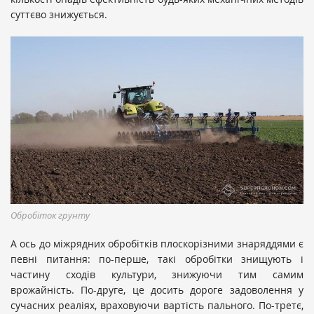
суттєво знижується.
Обробіток грунту
А ось до міжрядних обробітків плоскорізними знаряддями є
певні питання: по-перше, такі обробітки знищують і
частину сходів культури, знижуючи тим самим
врожайність. По-друге, це досить дороге задоволення у
сучасних реаліях, враховуючи вартість пального. По-третє,