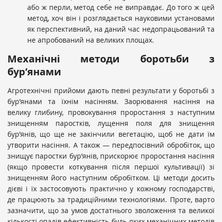
або ж перли, метод себе не виправдає. До того ж цей
метод, хоч він і розглядається науковими установами
як перспективний, на даний час недопрацьований та
не апробований на великих площах.
Механічні методи боротьби з
бур’янами
Агротехнічні прийоми дають певні результати у боротьбі з
бур’янами та їхнім насінням. Заорювання насіння на
велику глибину, провокування проростання з наступним
знищенням паростків, лущення поля для знищення
бур’янів, що ще не закінчили вегетацію, щоб не дати їм
утворити насіння. А також — передпосівний обробіток, що
знищує паростки бур’янів, прискорює проростання насіння
(якщо провести коткування після першої культивації) зі
знищенням його наступним обробітком. Ці методи досить
дієві і їх застосовують практично у кожному господарстві,
де працюють за традиційними технологіями. Проте, варто
зазначити, що за умов достатнього зволоження та великої
кількості опадів ефективність будь-яких механічних методів