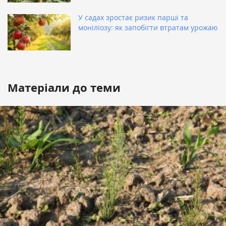
У садах зростає ризик парші та
моніліозу: як запобігти втратам урожаю
Матеріали до теми