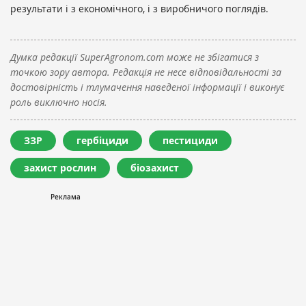
результати і з економічного, і з виробничого поглядів.
Думка редакції SuperAgronom.com може не збігатися з
точкою зору автора. Редакція не несе відповідальності за
достовірність і тлумачення наведеної інформації і виконує
роль виключно носія.
ЗЗР
гербіциди
пестициди
захист рослин
біозахист