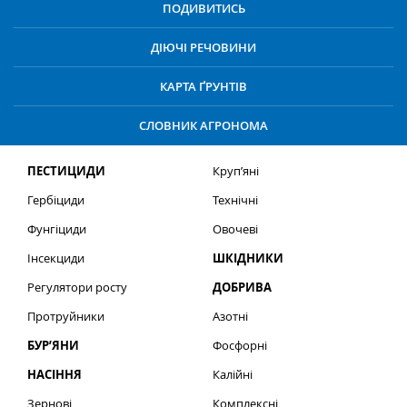
ПОДИВИТИСЬ
ДІЮЧІ РЕЧОВИНИ
КАРТА ҐРУНТІВ
СЛОВНИК АГРОНОМА
ПЕСТИЦИДИ
Круп’яні
Гербіциди
Технічні
Фунгіциди
Овочеві
Інсекциди
ШКІДНИКИ
Регулятори росту
ДОБРИВА
Протруйники
Азотні
БУР’ЯНИ
Фосфорні
НАСІННЯ
Калійні
Зернові
Комплексні