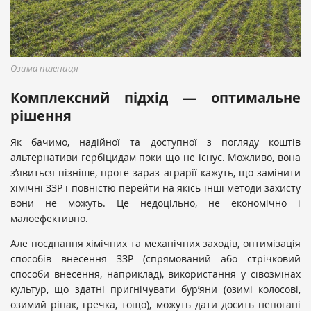
Озима пшениця
Комплексний підхід — оптимальне
рішення
Як бачимо, надійної та доступної з погляду коштів
альтернативи гербіцидам поки що не існує. Можливо, вона
з’явиться пізніше, проте зараз аграрії кажуть, що замінити
хімічні ЗЗР і повністю перейти на якісь інші методи захисту
вони не можуть. Це недоцільно, не економічно і
малоефективно.
Але поєднання хімічних та механічних заходів, оптимізація
способів внесення ЗЗР (спрямований або стрічковий
способи внесення, наприклад), використання у сівозмінах
культур, що здатні пригнічувати бур’яни (озимі колосові,
озимий ріпак, гречка, тощо), можуть дати досить непогані