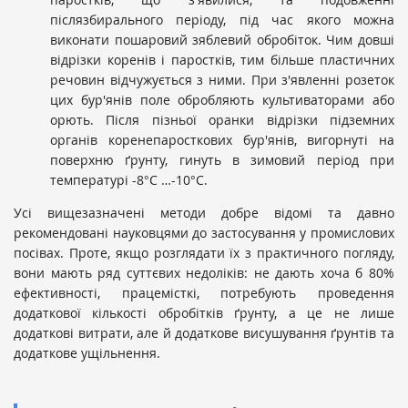
післязбирального періоду, під час якого можна
виконати пошаровий зяблевий обробіток. Чим довші
відрізки коренів і паростків, тим більше пластичних
речовин відчужується з ними. При з'явленні розеток
цих бур'янів по­ле обробляють культиваторами або
орють. Після пізньої оранки відрізки підземних
органів коренепаросткових бур'янів, вигорнуті на
поверхню ґрунту, гинуть в зимовий період при
температурі -8°С …-10°С.
Усі вищезазначені методи добре відомі та давно
рекомендовані науковцями до застосування у промислових
посівах. Проте, якщо розглядати їх з практичного погляду,
вони мають ряд суттєвих недоліків: не дають хоча б 80%
ефективності, працемісткі, потребують проведення
додаткової кількості обробітків ґрунту, а це не лише
додаткові витрати, але й додаткове висушування ґрунтів та
додаткове ущільнення.