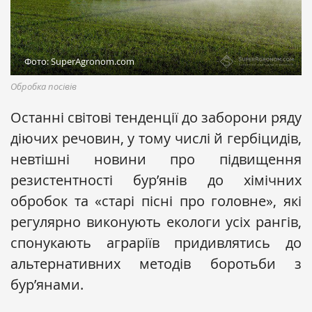
Фото: SuperAgronom.com
Обробка посівів
Останні світові тенденції до заборони ряду
діючих речовин, у тому числі й гербіцидів,
невтішні новини про підвищення
резистентності бур’янів до хімічних
обробок та «старі пісні про головне», які
регулярно виконують екологи усіх рангів,
спонукають аграріїв придивлятись до
альтернативних методів боротьби з
бур’янами.