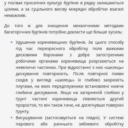
у посівах просапних культур бур’яни в рядку залишаються
цілими, а за суцільного висіву міжрядні обробітки взагалі
неможливі.
До того ж для знищення механічними методами
багаторічних бур’янів потрібно докласти ще більше зусиль:
Удушення кореневищних бур’янів. За цього способу
під час перехресного обробітку поля важкими
дисковими боронами з добре загостреними
робочими органами кореневища розрізаються на
невеличкі частинки. При відростанні з них «шилець»
дискування повторюють. Після повторної появи
сходів у вигляді «шилець» їх глибоко заорюють
плугами, на яких передплужники встановлені нижче
глибини дискування. Якщо на загорненій глибоко у
ґрунт частині кореневища з’являється другий
проросток, то він також гине, не досягнувши поверхні
ґрунту.
Висушування (застосовується на півдні). У системі
парового або раннього зяблевого обробітку