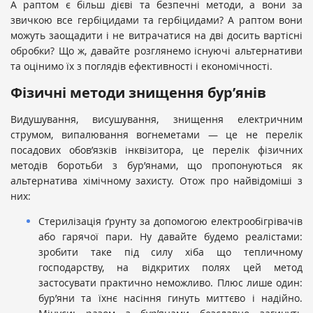
А раптом є більш дієві та безпечні методи, а вони за
звичкою все гербіцидами та гербіцидами? А раптом вони
можуть заощадити і не витрачатися на дві досить вартісні
обробки? Що ж, давайте розглянемо існуючі альтернативи
та оцінимо їх з поглядів ефективності і економічності.
Фізичні методи знищення бур’янів
Видушування, висушування, знищення електричним
струмом, випалювання вогнеметами — це не перелік
посадових обов’язків інквізитора, це перелік фізичних
методів боротьби з бур’янами, що пропонуються як
альтернатива хімічному захисту. Отож про найвідоміші з
них:
Стерилізація ґрунту за допомогою електрообігрівачів
або гарячої пари. Ну давайте будемо реалістами:
зробити таке під силу хіба що тепличному
господарству, на відкритих полях цей метод
застосувати практично неможливо. Плюс лише один:
бур’яни та їхнє насіння гинуть миттєво і надійно.