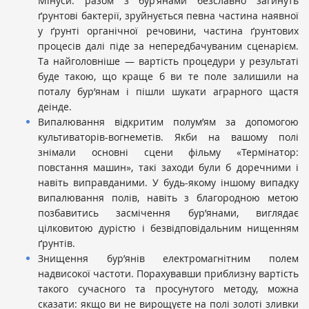
Мінуси: разом з бур’янами безславно загинуть
ґрунтові бактерії, зруйнується певна частина наявної
у ґрунті органічної речовини, частина ґрунтових
процесів далі піде за непередбачуваним сценарієм.
Та найголовніше — вартість процедури у результаті
буде такою, що краще б ви те поле залишили на
поталу бур’янам і пішли шукати аграрного щастя
деінде.
Випалювання відкритим полум’ям за допомогою
культиваторів-вогнеметів. Якби на вашому полі
знімали основні сцени фільму «Термінатор:
повстання машин», такі заходи були б доречними і
навіть виправданими. У будь-якому іншому випадку
випалювання полів, навіть з благородною метою
позбавитись засмічення бур’янами, виглядає
цілковитою дурістю і безвідповідальним нищенням
ґрунтів.
Знищення бур’янів електромагнітним полем
надвисокої частоти. Порахувавши приблизну вартість
такого сучасного та просунутого методу, можна
сказати: якщо ви не вирощуєте на полі золоті зливки