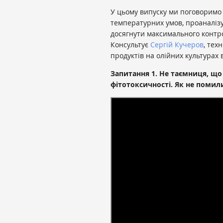
У цьому випуску ми поговоримо 
температурних умов, проаналізує
досягнути максимального контрол
Консультує
Сергій Кучеров
, тех
продуктів на олійних культурах в
Запитання 1. Не таємниця, що
фітотоксичності. Як не поми