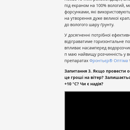
під екраном на 100% вологий, 
форсунками, які використовують
на утворення дуже великої крап
до вологого шару ґрунту.
У досягненні потрібної ефектив
відіграватиме горизонтальне п
впливає насамперед водорозчин
п маю найвищу розчинність у во
препаратах
Фронтьєр
®
Оптіма
Запитання 3. Якщо провести об
це гроші на вітер? Залишаєть
+10 °C? Чи є надія?