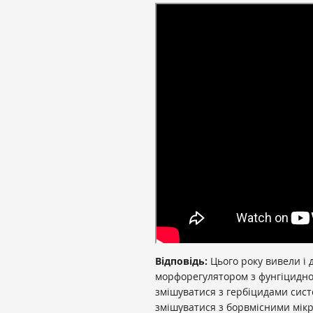
Відповідь:
Цього року вивели і
морфорегулятором з фунгіцидн
змішуватися з гербіцидами систе
змішуватися з борвмісними мік