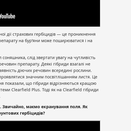
ої дії страхових гербіцидів — це проникнення
репарату на бур’яни може поширюватися і на
соняшника, слід звертати увагу на чутливість
речовин препарату. Деякі гібриди взагалі не
аявність діючих речовин всередині рослини.
 проявлятися значним посвітлішанням листя. Це
ння показали, що гібриди відрізняються кращою
еми Clearfield Plus. Тоді як на Clearfield гібриди
.
l. Звичайно, маємо екранування поля. Як
рунтових гербіцидів?