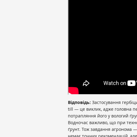
Відповідь:
Застосування гербіц
till — це виклик, адже головна п
потрапляння його у вологий ґрун
Водночас важливо, що при технол
ґрунт. Тож завдання агронома —
немає точних рекомендацій, але