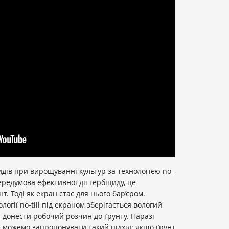
идів при вирощуванні культур за технологією no-
ередумова ефективної дії гербіциду, це
т. Тоді як екран стає для нього бар’єром.
огії no-till під екраном зберігається вологий
 донести робочий розчин до ґрунту. Наразі
 можемо запропонувати такий підхід: якщо ґрунт