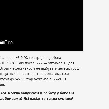
C
, а вночі +8-9
°C
, то середньодобова
вні +10
°C
. Такі показники — оптимальні для
 Втрати ефективності не відбуватиметься, гроші
, якщо після внесення спостерігатиметься
атури до 5-6
°C
, тоді можливе зниження
ів.
 BASF можна запускати в роботу у баковій
і добривами? Які варіанти таких сумішей