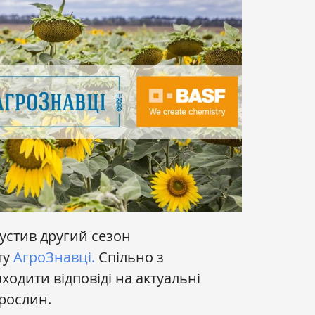
устив другий сезон
ту
АгроЗнавці.
Спільно з
одити відповіді на актуальні
 рослин.