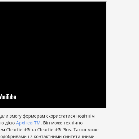
 дали змогу фермерам скористатися новітнім
ою дією
Архітект
ТМ
. Він може технічно
м Clearfield® та Clearfield® Plus. Також може
родобривами і з контактними синтетичними