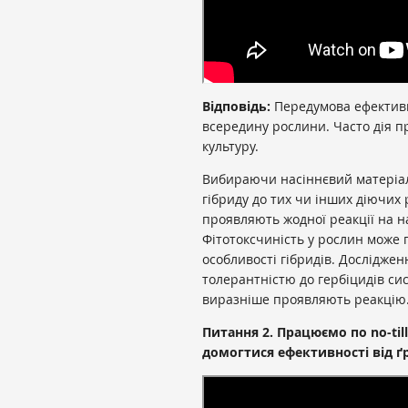
Відповідь:
Передумова ефективн
всередину рослини. Часто дія п
культуру.
Вибираючи насіннєвий матеріал 
гібриду до тих чи інших діючих 
проявляють жодної реакції на н
Фітотоксчиність у рослин може
особливості гібридів. Дослідже
толерантністю до гербіцидів сист
виразніше проявляють реакцію
Питання 2. Працюємо по no-til
домогтися ефективності від ґ