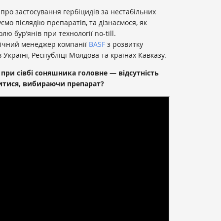
про застосування гербіцидів за нестабільних
мо післядію препаратів, та дізнаємося, як
ю бур’янів при технології no-till.
нічний менеджер компанії
BASF
з розвитку
 Україні, Республіці Молдова та країнах Кавказу.
 при сівбі соняшника головне — відсутність
литися, вибираючи препарат?