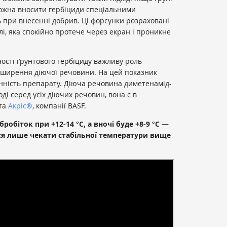
можна вносити гербіциди спеціальними
 при внесенні добрив. Ці форсунки розраховані
лі, яка спокійно протече через екран і проникне
ності ґрунтового гербіциду важливу роль
оширення діючої речовини. На цей показник
ність препарату. Діюча речовина диметенамід-
ді серед усіх діючих речовин, вона є в
та
Акріс®
, компанії BASF.
робіток при +12-14 °C, а вночі буде +8-9 °C —
ся лише чекати стабільної температури вище