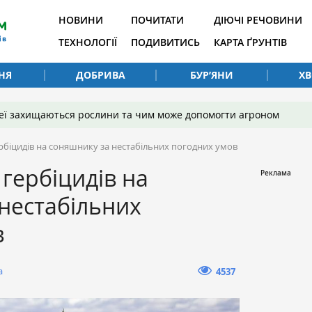
НОВИНИ
ПОЧИТАТИ
ДІЮЧІ РЕЧОВИНИ
ТЕХНОЛОГІЇ
ПОДИВИТИСЬ
КАРТА ҐРУНТІВ
НЯ
ДОБРИВА
БУР’ЯНИ
Х
 неї захищаються рослини та чим може допомогти агроном
рбіцидів на соняшнику за нестабільних погодних умов
гербіцидів на
нестабільних
в
а
4537