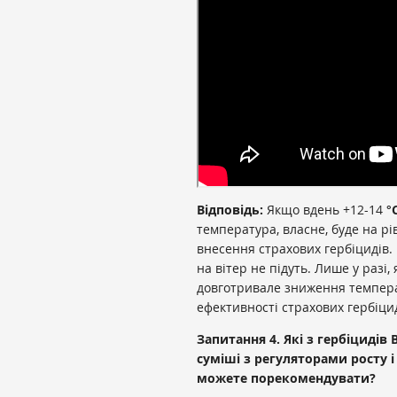
Відповідь:
Якщо вдень +12-14
°
температура, власне, буде на рі
внесення страхових гербіцидів.
на вітер не підуть. Лише у разі
довготривале зниження темпер
ефективності страхових гербіцид
Запитання 4. Які з гербіцидів
суміші з регуляторами росту 
можете порекомендувати?