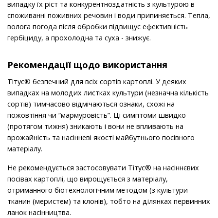
випадку їх ріст та конкурентноздатність з культурою в
споживанні поживних речовин і води припиняється. Тепла,
волога погода після обробки підвищує ефективність
гербіциду, а прохолодна та суха - знижує.
Рекомендації щодо використання
Тітус® безпечний для всіх сортів картоплі. У деяких
випадках на молодих листках культури (незначна кількість
сортів) тимчасово відмічаються ознаки, схожі на
пожовтіння чи “мармуровість”. Ці симптоми швидко
(протягом тижня) зникають і вони не впливають на
врожайність та насінневі якості майбутнього посівного
матеріалу.
Не рекомендується застосовувати Тітус® на насіннєвих
посівах картоплі, що вирощується з матеріалу,
отриманного біотехнологічним методом (з культури
тканин (меристем) та клонів), тобто на ділянках первинних
ланок насінництва.