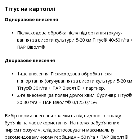
Тітус на картоплі
Одноразове внесення
Післясходова обробка після підгортання (окучу-
вання) за висоти культури 5-20 см Тітус® 40-50 г/га +
ПАР Віволт®
Дворазове внесення
1-ше внесення: Післясходова обробка після
підгортання (окучування) за висоти культури 5-20 см
Тітус® 30 г/га + ПАР Віволт® + партнер.
2-ге внесення (за появи другої хвилі бур’янів): Тітус®
20-30 г/га + ПАР Віволт® 0,125-0,15%.
Вибір норми внесення залежить від видового складу
бур’янів на час використання. На полях забур’янених
пирієм повзучим, слід застосовувати максимальну
рекомендовану норму гербіциду – 50 г/га + ПАР Віволт®