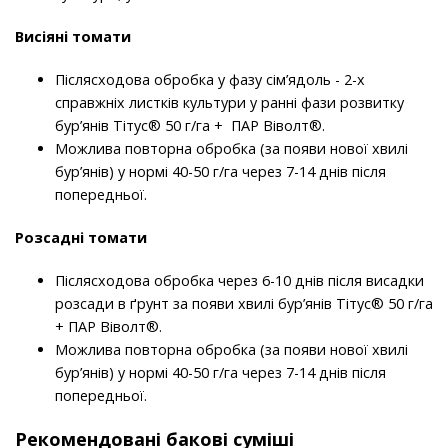
Висіяні томати
Післясходова обробка у фазу сім’ядоль - 2-х
справжніх листків культури у ранні фази розвитку
бур’янів Тітус® 50 г/га + ПАР Віволт®.
Можлива повторна обробка (за появи нової хвилі
бур’янів) у нормі 40-50 г/га через 7-14 днів після
попередньої.
Розсадні томати
Післясходова обробка через 6-10 днів після висадки
розсади в ґрунт за появи хвилі бур’янів Тітус® 50 г/га
+ ПАР Віволт®.
Можлива повторна обробка (за появи нової хвилі
бур’янів) у нормі 40-50 г/га через 7-14 днів після
попередньої.
Рекомендовані бакові суміші