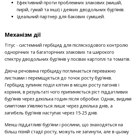
Ефективний проти проблемних злакових (мишій,
пирій, гумай та інші) і деяких дводольних бур’янів.
Ідеальний партнер для бакових сумішей.
Механізм дії
Тітус - системний гербіцид для післясходового контролю
однорічних та багаторічних злакових та широкого
спектру дводольних бур’янів у посівах картоплі та томатів.
Діюча речовина гербіциду поглинається переважно
листками і переміщується до точок росту бур’янів.
Гербіцид зупиняє поділ клітин в місцях росту пагонів і
коріння, в результаті чого припиняється ріст піддатливих
бур’янів через декілька годин після обробки. Однак, видимі
симптоми з’являються лише через декілька днів, а
загибель бур’янів наступає через 15-25 днів.
Менш піддатливі бур’яни і рослини, що знаходяться на
більш пізній стадії росту, можуть не загинути, але в цьому