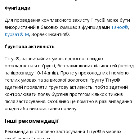
Фунгіциди
Для проведення комплексного захисту Тітус® може бути
використаний в бакових сумішах з фунгіцидами
Танос®
,
Курзат® М
, Зорвек Інкантія®.
Ґрунтова активність
Тітус®, за звичайних умов, відносно швидко
розкладається в ґрунті, без залишкових кількостей (період
напіврозпаду 10-14 днів). Проте у прохолодних і помірно
теплих умовах та за високої вологості ґрунту Тітус®
здатний проявляти ґрунтову активність, тобто здатний
контролювати появу бур’янів протягом кількох тижнів
після застосування. Особливо це помітно в разі випадання
опадів або використання поливу.
Інші рекомендації
Рекомендації стосовно застосування Тітус® в умовах
сухої, жаркої погоди