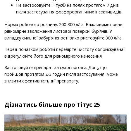
Не застосовуйте Тітус® на полях протягом 7 днів
після застосування фосфорорганічних інсектицидів.
Норма робочого розчину: 200-300 л/га. Важливимє повне
рівномірне зволоження листової поверхні бур’янів. У
випадку сильної забур’яненості вико ристовуйте 300 л/га.
Перед початком роботи перевірте чистоту обприскувача і
відрегулюйте його для рівномірного нанесення.
Застосовуйте препарат за сухої погоди. Дощ, що
пройшов протягом 2-3 годин після застосування, може
знизити ефективність дії препарату.
Дізнатись більше про Тітус 25