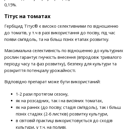
0,15%.
Тітус на томатах
Гербіцид Тітус® є високо селективними по відношенню
до томатів, у т.ч в разі використання до посіву, під час
появи сім’ядоль, та на більш пізніх етапах розвитку.
Максимальна селективність по відношенню до культурних
рослин гарантує гнучкість внесення (впродовж тривалого
періоду часу та фаз розвитку), безпеку для культури та
розкриття потенціалу урожайності.
Відповідно препарат може бути використаний:
1-2 рази протягом сезону,
як на розсадних, так і на висіяних томатах,
як на ранніх (до посіву; стадія сім’ядоль), так і більш
пізніх стадіях (2-6 листків) розвитку культури,
в світовій практиці використовується до сходів
культури, у т.ч. на поливі.