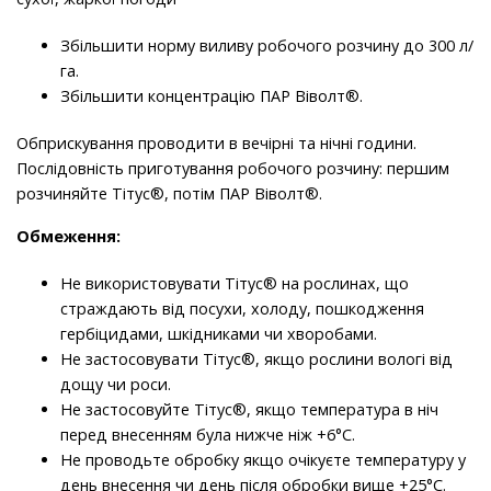
Збільшити норму виливу робочого розчину до 300 л/
га.
Збільшити концентрацію ПАР Віволт®.
Обприскування проводити в вечірні та нічні години.
Послідовність приготування робочого розчину: першим
розчиняйте Тітус®, потім ПАР Віволт®.
Обмеження:
Не використовувати Тітус® на рослинах, що
страждають від посухи, холоду, пошкодження
гербіцидами, шкідниками чи хворобами.
Не застосовувати Тітус®, якщо рослини вологі від
дощу чи роси.
Не застосовуйте Тітус®, якщо температура в ніч
перед внесенням була нижче ніж +6°С.
Не проводьте обробку якщо очікуєте температуру у
день внесення чи день після обробки вище +25°С.