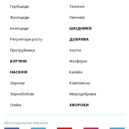
Гербіциди
Технічні
Фунгіциди
Овочеві
Інсекциди
ШКІДНИКИ
Регулятори росту
ДОБРИВА
Протруйники
Азотні
БУР’ЯНИ
Фосфорні
НАСІННЯ
Калійні
Зернові
Комплексні
Зернобобові
Мікродобрива
Олійні
ХВОРОБИ
Ми в соціальних мережах