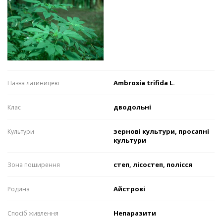
Ambrosia trifida L.
Назва латиницею
дводольні
Клас
зернові культури, просапні
Культури
культури
степ, лісостеп, полісся
Зона поширення
Айстрові
Родина
Непаразити
Спосіб живлення