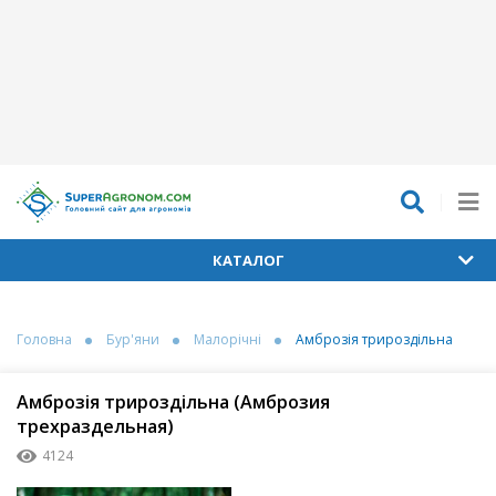
КАТАЛОГ
Головна
Бур'яни
Малорічні
Амброзія трироздільна
Амброзія трироздільна (Амброзия
трехраздельная)
4124