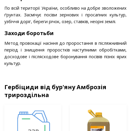
По всій території України, особливо на добре зволожених
ґрунтах. Засмічує посіви зернових і просапних культур,
узбіччя доріг, береги річок, озер, ставків, неорні землі.
Заходи боротьби
Метод провокації насіння до проростання в післяжнивний
період і знищення проростків наступними обробітками,
досходове і післясходове боронування посівів пізніх ярих
культур.
Гербіциди від бур'яну Амброзія
трироздільна