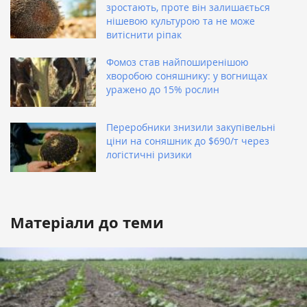
зростають, проте він залишається
нішевою культурою та не може
витіснити ріпак
Фомоз став найпоширенішою
хворобою соняшнику: у вогнищах
уражено до 15% рослин
Переробники знизили закупівельні
ціни на соняшник до $690/т через
логістичні ризики
Матеріали до теми