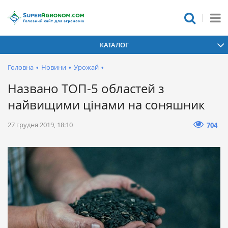
КАТАЛОГ
Головна
•
Новини
•
Урожай
•
Названо ТОП-5 областей з
найвищими цінами на соняшник
27 грудня 2019, 18:10
704