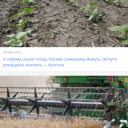
14 лютого
У новому сезоні площі посівів соняшнику можуть сягнути
рекордних значень — прогноз