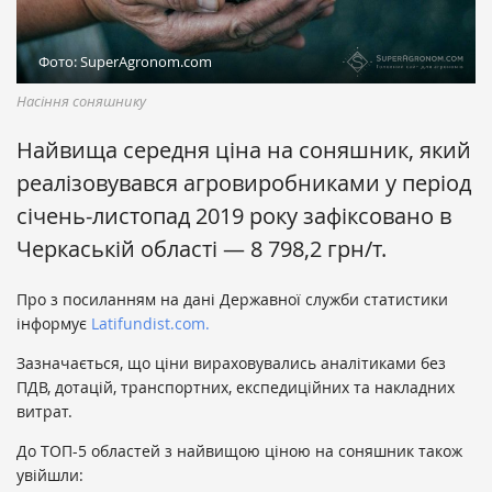
Фото: SuperAgronom.com
Насіння соняшнику
Найвища середня ціна на соняшник, який
реалізовувався агровиробниками у період
січень-листопад 2019 року зафіксовано в
Черкаській області — 8 798,2 грн/т.
Про з посиланням на дані Державної служби статистики
інформує
Latifundist.com.
Зазначається, що ціни вираховувались аналітиками без
ПДВ, дотацій, транспортних, експедиційних та накладних
витрат.
До ТОП-5 областей з найвищою ціною на соняшник також
увійшли: