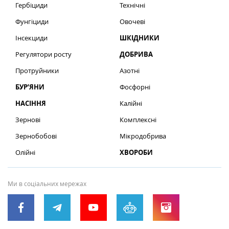
Гербіциди
Технічні
Фунгіциди
Овочеві
Інсекциди
ШКІДНИКИ
Регулятори росту
ДОБРИВА
Протруйники
Азотні
БУР’ЯНИ
Фосфорні
НАСІННЯ
Калійні
Зернові
Комплексні
Зернобобові
Мікродобрива
Олійні
ХВОРОБИ
Ми в соціальних мережах