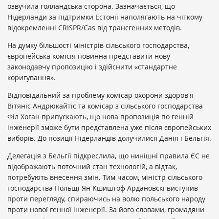
озвучила голландська сторона. Зазначається, що
Нідерланди за підтримки Естонії наполягають на чіткому
відокремленні CRISPR/Cas від трансгенних методів.
На думку більшості міністрів сільського господарства,
європейська комісія повинна представити нову
законодавчу пропозицію і здійснити «стандартне
коригування».
Відповідальний за проблему комісар охорони здоров'я
Вітяніс Андрюкайтіс та комісар з сільського господарства
Філ Хоган припускають, що нова пропозиція по генній
інженерії зможе бути представлена уже після європейських
виборів. До позиції Нідерландів долучилися Данія і Бельгія.
Делегація з Бельгії підкреслила, що нинішні правила ЄС не
відображають поточний стан технологій, а відтак,
потребують внесення змін. Тим часом, міністр сільського
господарства Польщі Ян Кшиштоф Ардановскі виступив
проти перегляду, спираючись на волю польського народу
проти нової генної інженерії. За його словами, громадяни