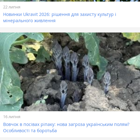
22 липня
Новинки Ukravit 2026: рішення для захисту культур і
мінерального живлення
16 липня
Вовчок в посівах ріпаку: нова загроза українським полям?
Особливості та боротьба