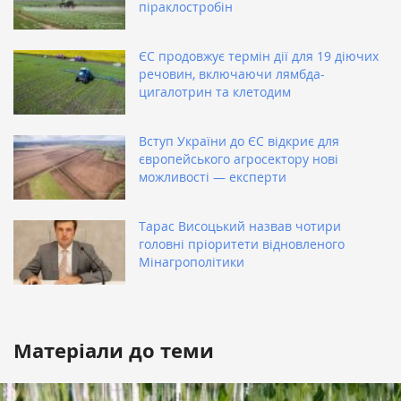
піраклостробін
ЄС продовжує термін дії для 19 діючих
речовин, включаючи лямбда-
цигалотрин та клетодим
Вступ України до ЄС відкриє для
європейського агросектору нові
можливості — експерти
Тарас Висоцький назвав чотири
головні пріоритети відновленого
Мінагрополітики
Матеріали до теми