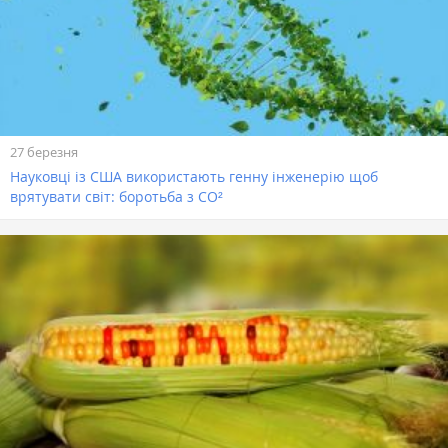
27 березня
Науковці із США використають генну інженерію щоб
врятувати світ: боротьба з CO²