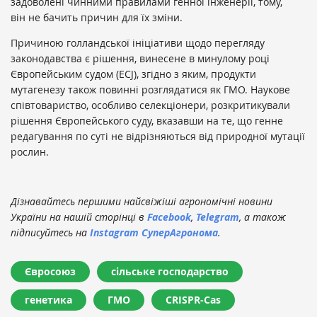
задоволені чинними правилами генної інженерії, тому,
він не бачить причин для їх зміни.
Причиною голландської ініціативи щодо перегляду
законодавства є рішення, винесене в минулому році
Європейським судом (ECJ), згідно з яким, продукти
мутагенезу також повинні розглядатися як ГМО. Наукове
співтовариство, особливо селекціонери, розкритикували
рішення Європейського суду, вказавши на те, що генне
редагування по суті не відрізняються від природної мутації
рослин.
Дізнавайтесь першими найсвіжіші агрономічні новини
України на нашій сторінці в
Facebook
,
Telegram
, а також
підписуйтесь на
Instagram СуперАгронома
.
Євросоюз
сільське господарство
генетика
ГМО
CRISPR-Cas