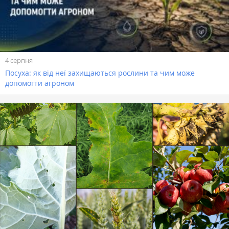
4 серпня
Посуха: як від неї захищаються рослини та чим може
допомогти агроном