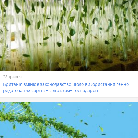
28 травня
Британія змінює законодавство щодо використання генно-
редагованих сортів у сільському господарстві