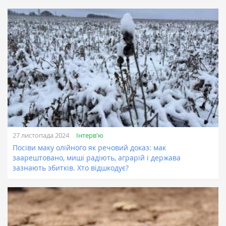
Інтерв'ю
27 листопада 2024
Посіви маку олійного як речовий доказ: мак
заарештовано, миші радіють, аграрій і держава
зазнають збитків. Хто відшкодує?