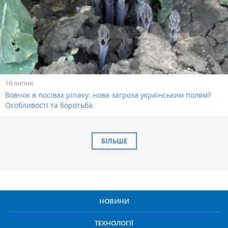
16 липня
Вовчок в посівах ріпаку: нова загроза українським полям?
Особливості та боротьба
БІЛЬШЕ
НОВИНИ
ТЕХНОЛОГІЇ