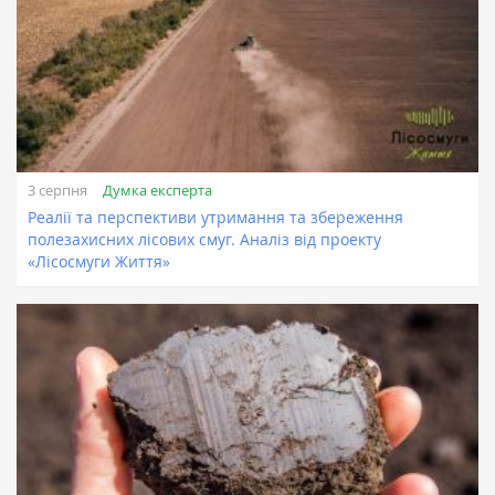
Думка експерта
3 серпня
Реалії та перспективи утримання та збереження
полезахисних лісових смуг. Аналіз від проекту
«Лісосмуги Життя»