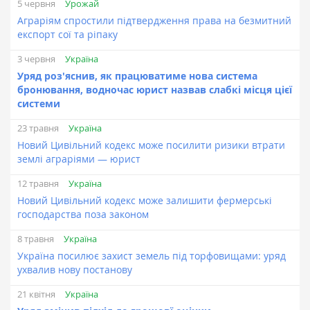
Урожай
5 червня
Аграріям спростили підтвердження права на безмитний
експорт сої та ріпаку
Україна
3 червня
Уряд роз'яснив, як працюватиме нова система
бронювання, водночас юрист назвав слабкі місця цієї
системи
Україна
23 травня
Новий Цивільний кодекс може посилити ризики втрати
землі аграріями — юрист
Україна
12 травня
Новий Цивільний кодекс може залишити фермерські
господарства поза законом
Україна
8 травня
Україна посилює захист земель під торфовищами: уряд
ухвалив нову постанову
Україна
21 квітня