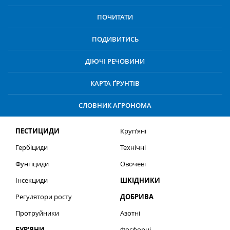
ПОЧИТАТИ
ПОДИВИТИСЬ
ДІЮЧІ РЕЧОВИНИ
КАРТА ҐРУНТІВ
СЛОВНИК АГРОНОМА
ПЕСТИЦИДИ
Круп’яні
Гербіциди
Технічні
Фунгіциди
Овочеві
Інсекциди
ШКІДНИКИ
Регулятори росту
ДОБРИВА
Протруйники
Азотні
БУР’ЯНИ
Фосфорні