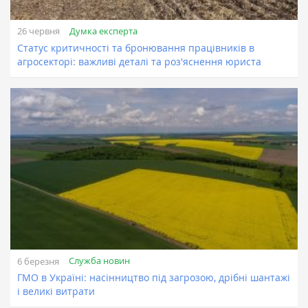
Думка експерта
26 червня
Статус критичності та бронювання працівників в
агросекторі: важливі деталі та роз'яснення юриста
Служба новин
6 березня
ГМО в Україні: насінництво під загрозою, дрібні шантажі
і великі витрати