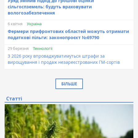
Уряд змінив підхід до грошовї оцінки
сільгоспземель: будуть враховувати
вологозабезпечення
Україна
6 квітня
Фермери прифронтових областей можуть отримати
податкові пільги: законопроєкт №69790
Технології
29 березня
З 2026 року впроваджуватимуться штрафи за
вирощування і продаж незареєстрованих ГМ-сортів
БІЛЬШЕ
Статті