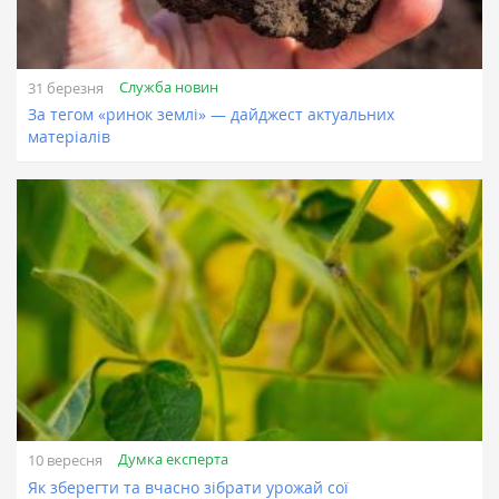
Служба новин
31 березня
За тегом «ринок землі» — дайджест актуальних
матеріалів
Думка експерта
10 вересня
Як зберегти та вчасно зібрати урожай сої