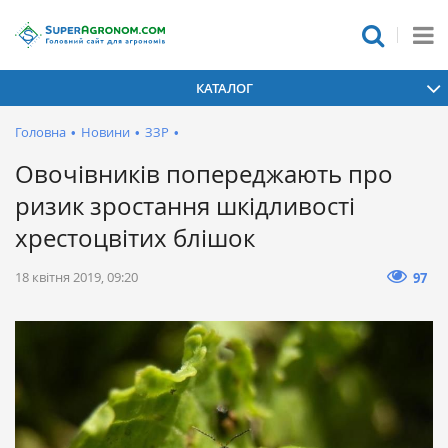
КАТАЛОГ
Головна
•
Новини
•
ЗЗР
•
Овочівників попереджають про
ризик зростання шкідливості
хрестоцвітих блішок
18 квітня 2019, 09:20
97