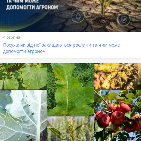
4 серпня
Посуха: як від неї захищаються рослини та чим може
допомогти агроном