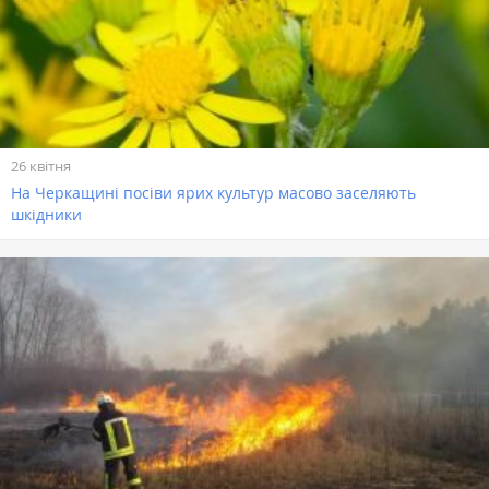
26 квітня
На Черкащині посіви ярих культур масово заселяють
шкідники