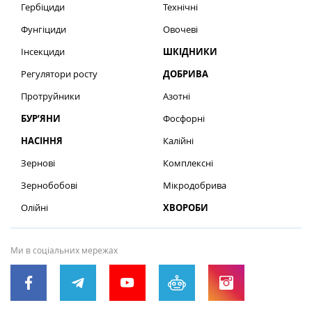
Гербіциди
Технічні
Фунгіциди
Овочеві
Інсекциди
ШКІДНИКИ
Регулятори росту
ДОБРИВА
Протруйники
Азотні
БУР’ЯНИ
Фосфорні
НАСІННЯ
Калійні
Зернові
Комплексні
Зернобобові
Мікродобрива
Олійні
ХВОРОБИ
Ми в соціальних мережах