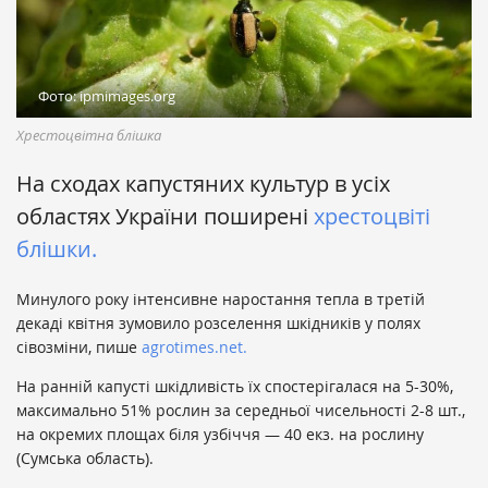
Фото: ipmimages.org
Хрестоцвітна блішка
На сходах капустяних культур в усіх
областях України поширені
хрестоцвіті
блішки.
Минулого року інтенсивне наростання тепла в третій
декаді квітня зумовило розселення шкідників у полях
сівозміни, пише
agrotimes.net.
На ранній капусті шкідливість їх спостерігалася на 5-30%,
максимально 51% рослин за середньої чисельності 2-8 шт.,
на окремих площах біля узбіччя — 40 екз. на рослину
(Сумська область).