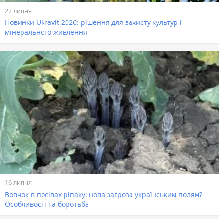
22 липня
Новинки Ukravit 2026: рішення для захисту культур і
мінерального живлення
16 липня
Вовчок в посівах ріпаку: нова загроза українським полям?
Особливості та боротьба