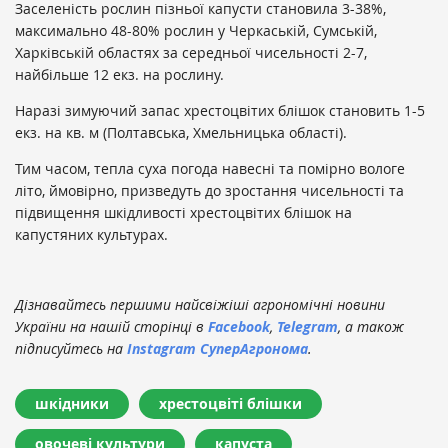
Заселеність рослин пізньої капусти становила 3-38%,
максимально 48-80% рослин у Черкаській, Сумській,
Харківській областях за середньої чисельності 2-7,
найбільше 12 екз. на рослину.
Наразі зимуючий запас хрестоцвітих блішок становить 1-5
екз. на кв. м (Полтавська, Хмельницька області).
Тим часом, тепла суха погода навесні та помірно вологе
літо, ймовірно, призведуть до зростання чисельності та
підвищення шкідливості хрестоцвітих блішок на
капустяних культурах.
Дізнавайтесь першими найсвіжіші агрономічні новини
України на нашій сторінці в
Facebook
,
Telegram
, а також
підписуйтесь на
Instagram СуперАгронома
.
шкідники
хрестоцвіті блішки
овочеві культури
капуста