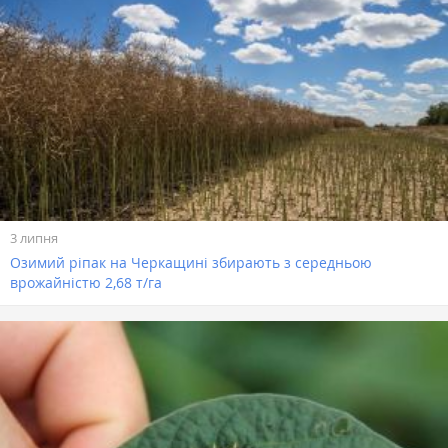
3 липня
Озимий ріпак на Черкащині збирають з середньою
врожайністю 2,68 т/га