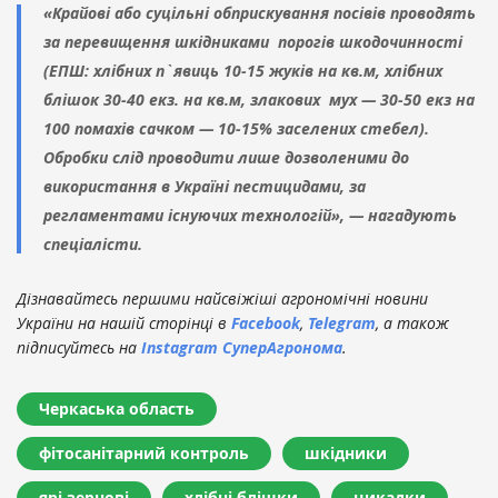
«Крайові або суцільні обприскування посівів проводять
за перевищення шкідниками порогів шкодочинності
(ЕПШ: хлібних п`явиць 10-15 жуків на кв.м, хлібних
блішок 30-40 екз. на кв.м, злакових мух — 30-50 екз на
100 помахів сачком — 10-15% заселених стебел).
Обробки слід проводити лише дозволеними до
використання в Україні пестицидами, за
регламентами існуючих технологій», — нагадують
спеціалісти.
Дізнавайтесь першими найсвіжіші агрономічні новини
України на нашій сторінці в
Facebook
,
Telegram
, а також
підписуйтесь на
Instagram СуперАгронома
.
Черкаська область
фітосанітарний контроль
шкідники
ярі зернові
хлібні блішки
цикадки