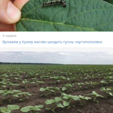
4 червня
Врожаям у Криму масово шкодить гусінь чортополохівки