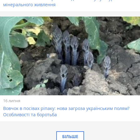
мінерального живлення
16 липня
Вовчок в посівах ріпаку: нова загроза українським полям?
Особливості та боротьба
БІЛЬШЕ