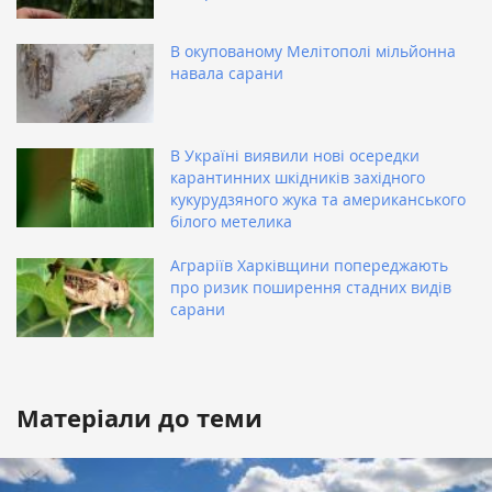
В окупованому Мелітополі мільйонна
навала сарани
В Україні виявили нові осередки
карантинних шкідників західного
кукурудзяного жука та американського
білого метелика
Аграріїв Харківщини попереджають
про ризик поширення стадних видів
сарани
Матеріали до теми