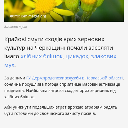
Фото: ipmimages.org
Злакова муха
Крайові смуги сходів ярих зернових
культур на Черкащині почали заселяти
імаго
хлібних блішок
,
цикадок
,
злакових
мух
.
За даними
ГУ Держпродспоживслужби в Черкаській області
,
сонячна посушлива погода сприятиме масовій активізації
шкідників. Найбільша загроза сходам ярих зернових від
хлібних блішок.
Аби уникнути подальших втрат врожаю аграріям радять
бути готовими до своєчасного захисту посівів.