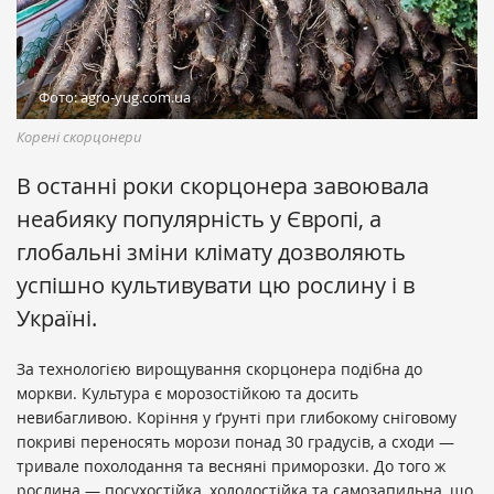
Фото: agro-yug.com.ua
Корені скорцонери
В останні роки скорцонера завоювала
неабияку популярність у Європі, а
глобальні зміни клімату дозволяють
успішно культивувати цю рослину і в
Україні.
За технологією вирощування скорцонера подібна до
моркви. Культура є морозостійкою та досить
невибагливою. Коріння у ґрунті при глибокому сніговому
покриві переносять морози понад 30 градусів, а сходи —
тривале похолодання та весняні приморозки. До того ж
рослина — посухостійка, холодостійка та самозапильна, що