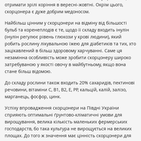
отримати зрілі коріння в вересні-жовтні. Окрім цього,
скорцонера є дуже добрим медоносом.
Найбільш цінним у скорцонери на відміну від більшості
бульб та коренеплодів є те, щодо її складу входить інулін
(інулін регулює рівень глюкози у крові людини), який
робить рослину лікувальною їжею для діабетиків та тих, хто
зацікавлений в більш здоровому харчуванні. Саме ця
незамінна особливість може зробити скорцонеру широко
затребуваною у якості овочу в майбутньому, якщо вона
стане більш відомою.
До складу рослини також входить 20% сахаридів, пектинові
речовини, вітаміни С, В1, В2, Е, РР, кальцій, калій, залізо,
марганець, фосфор, цинк.
Успіху впровадження скорцонери на Півдні України
сприяють оптимальні ґрунтово-кліматичні умови для
вирощування, велика кількість маленьких фермерських
господарств, бо така культура не вирощується на великих
площах. До того ж значення має цінність скорцонери для