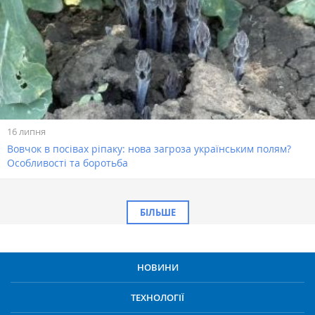
16 липня
Вовчок в посівах ріпаку: нова загроза українським полям?
Особливості та боротьба
БІЛЬШЕ
НОВИНИ
ТЕХНОЛОГІЇ