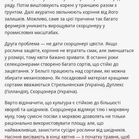
ряду. Потім виштовхують корені у траншею разом з
ґрунтом. Далі акуратно звільнюють коріння від його
залишків. Можливо, саме за цієї причини так багато
фермерів уникають вирощувати скорцонеру у
промислових масштабах.
Друга проблема — не дати скорцонері цвісти. Якщо
рослина зацвіте, коріння не втратять смак, але зменшаться
у розмірі, тому квіти бажано зривати. В останні роки
селекціонерами створено багато сортів, що стійкі до
зацвітання. У Бельгії працюють над сортами, які можна
збирати механізовано. Як посадковий матеріал кращими
сортами вважаються Стрельнянская (Україна), Дуплекс
(Голландія), Скорцонера (Україна).
Варто відзначити, що культура є стійкою до більшості
хвороб та шкідників. Скорцонера відлякує тлю і морквяну
муху, тому сумісні посіви з морквою дозволять не тільки
раціонально використовувати площу, але, що
найважливіше, захистити сусідні рослини від шкідників.
Насіння висівають в кінці квітня — з початку травня, щоб