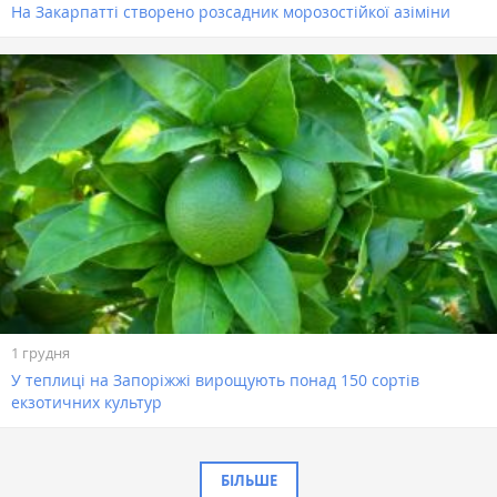
На Закарпатті створено розсадник морозостійкої азіміни
1 грудня
У теплиці на Запоріжжі вирощують понад 150 сортів
екзотичних культур
БІЛЬШЕ