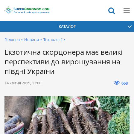
КАТАЛОГ
Головна
•
Новини
•
Технології
•
Екзотична скорцонера має великі
перспективи до вирощування на
півдні України
14 квітня 2019, 13:00
668