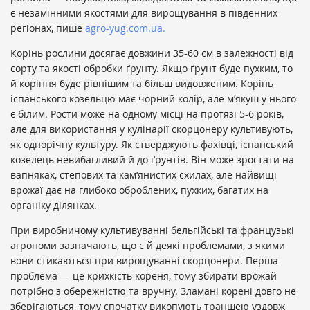
є незамінними якостями для вирощування в південних
регіонах, пише
agro-yug.com.ua.
Корінь рослини досягає довжини 35-60 см в залежності від
сорту та якості обробки ґрунту. Якщо ґрунт буде пухким, то
й коріння буде рівнішим та більш видовженим. Корінь
іспанського козельцю має чорний колір, але м’якуш у нього
є білим. Рости може на одному місці на протязі 5-6 років,
але для використання у кулінарії скорцонеру культивують,
як однорічну культуру. Як стверджують фахівці, іспанський
козелець невибагливий й до ґрунтів. Він може зростати на
вапняках, степових та кам’янистих схилах, але найвищі
врожаї дає на глибоко оброблених, пухких, багатих на
органіку ділянках.
При виробничому культивуванні бельгійські та французькі
агрономи зазначають, що є й деякі проблемами, з якими
вони стикаються при вирощуванні скорцонери. Перша
проблема — це крихкість кореня, тому збирати врожай
потрібно з обережністю та вручну. Зламані корені довго не
зберігаються, тому спочатку викопують траншею уздовж