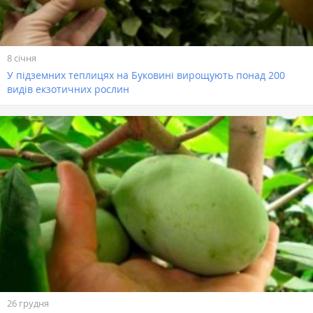
8 січня
У підземних теплицях на Буковині вирощують понад 200
видів екзотичних рослин
26 грудня