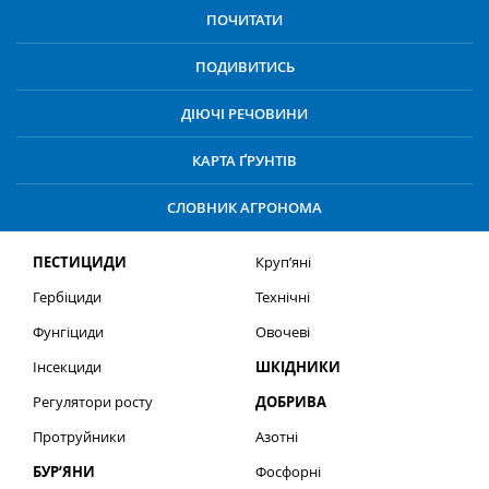
ПОЧИТАТИ
ПОДИВИТИСЬ
ДІЮЧІ РЕЧОВИНИ
КАРТА ҐРУНТІВ
СЛОВНИК АГРОНОМА
ПЕСТИЦИДИ
Круп’яні
Гербіциди
Технічні
Фунгіциди
Овочеві
Інсекциди
ШКІДНИКИ
Регулятори росту
ДОБРИВА
Протруйники
Азотні
БУР’ЯНИ
Фосфорні