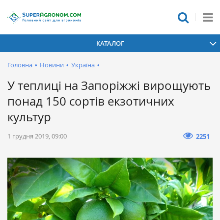
КАТАЛОГ
Головна
•
Новини
•
Україна
•
У теплиці на Запоріжжі вирощують
понад 150 сортів екзотичних
культур
1 грудня 2019, 09:00
2251