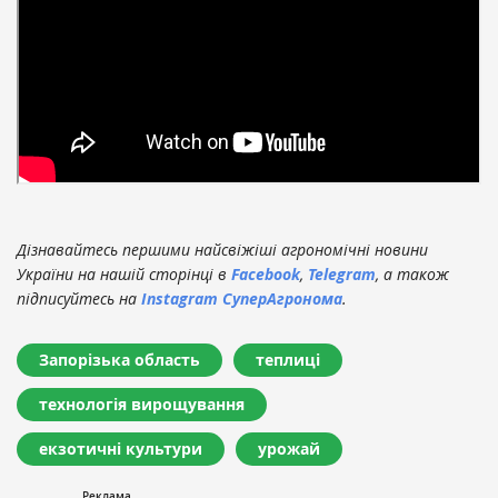
Дізнавайтесь першими найсвіжіші агрономічні новини
України на нашій сторінці в
Facebook
,
Telegram
, а також
підписуйтесь на
Instagram СуперАгронома
.
Запорізька область
теплиці
технологія вирощування
екзотичні культури
урожай