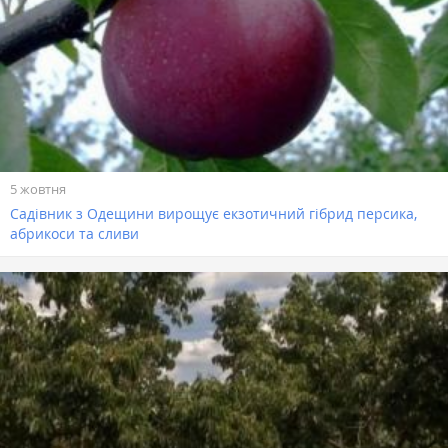
5 жовтня
Садівник з Одещини вирощує екзотичний гібрид персика,
абрикоси та сливи