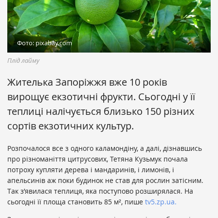
Фото: pixabay.com
Плід лайму
Жителька Запоріжжя вже 10 років
вирощує екзотичні фрукти. Сьогодні у її
теплиці налічується близько 150 різних
сортів екзотичних культур.
Розпочалося все з одного каламондіну, а далі, дізнавшись
про різноманіття цитрусових, Тетяна Кузьмук почала
потроху купляти дерева і мандаринів, і лимонів, і
апельсинів аж поки будинок не став для рослин затісним.
Так з’явилася теплиця, яка поступово розширялася. На
сьогодні її площа становить 85 м², пише
tv5.zp.ua.