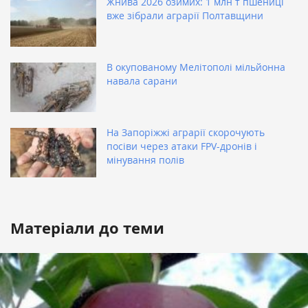
Жнива 2026 озимих: 1 млн т пшениці
вже зібрали аграрії Полтавщини
В окупованому Мелітополі мільйонна
навала сарани
На Запоріжжі аграрії скорочують
посіви через атаки FPV-дронів і
мінування полів
Матеріали до теми