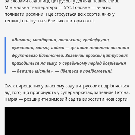
За словами садівниці, цитрусові у догляді невибагливі.
Мінімальна температура — 5°С. Головне — вчасно
поливати рослини. І це стосується всіх сортів, яких у
теплиці налічується близько півтори сотні.
«Лимони, мандарини, апельсини, грейпфрути,
кумквати, манго, лайми — це лише невелика частина
фруктового багатства. Зазвичай врожай цитрусових
приходиться на зиму. У середньому період дозрівання
— дев’ять місяців», — йдеться в повідомленні.
Смак вирощених у власному саду цитрусових відрізняється
від того, що пропонують у супермаркетах, запевняє Тетяна.
Її мрія — розширити зимовий сад та виростити нові сорти.