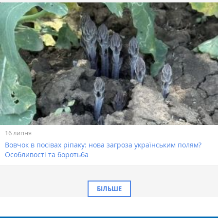
16 липня
Вовчок в посівах ріпаку: нова загроза українським полям?
Особливості та боротьба
БІЛЬШЕ