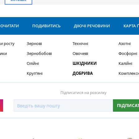
ОЧИТАТИ
ПОДИВИТИСЬ
ДІЮЧІ РЕЧОВИНИ
КАРТА 
и росту
Зернові
Технічні
Азотні
ики
Зернобобові
Овочеві
Фосфорні
Олійні
ШКІДНИКИ
Калійні
Круп’яні
ДОБРИВА
Комплексн
Підписатися на розсилку
ПІДПИСА