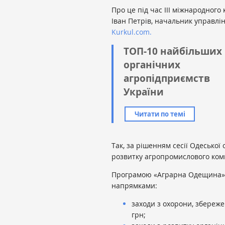
Про це під час III міжнародного
Іван Петрів, начальник управлі
Kurkul.com.
ТОП-10 найбільших
органічних
агропідприємств
України
Читати по темі
Так, за рішенням сесії Одесько
розвитку агропромислового комп
Програмою «Аграрна Одещина» 
напрямками:
заходи з охорони, збереже
грн;