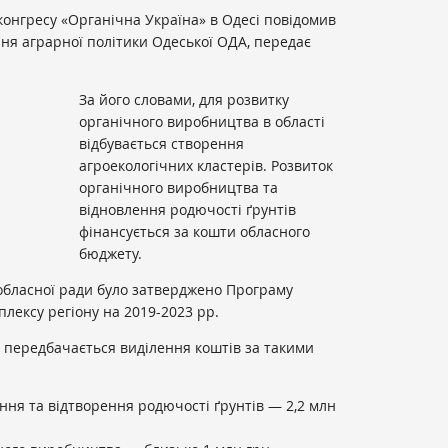
 конгресу «Органічна Україна» в Одесі повідомив
ння аграрної політики Одеської ОДА, передає
За його словами, для розвитку
органічного виробництва в області
відбувається створення
агроекологічних кластерів. Розвиток
органічного виробництва та
відновлення родючості ґрунтів
фінансується за кошти обласного
бюджету.
ї обласної ради було затверджено Програму
лексу регіону на 2019-2023 рр.
передбачається виділення коштів за такими
ння та відтворення родючості ґрунтів — 2,2 млн