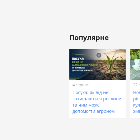
Популярне
4 серпня
22 
Посуха: як від неї
Нов
захищаються рослини
рі
та чим може
кул
допомогти агроном
жи