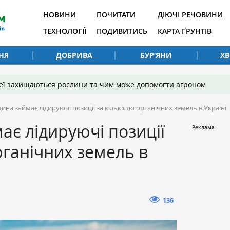
НОВИНИ
ПОЧИТАТИ
ДІЮЧІ РЕЧОВИНИ
ТЕХНОЛОГІЇ
ПОДИВИТИСЬ
КАРТА ҐРУНТІВ
НЯ
ДОБРИВА
БУР’ЯНИ
Х
 неї захищаються рослини та чим може допомогти агроном
на займає лідируючі позиції за кількістю органічних земель в Україні
є лідируючі позиції
рганічних земель в
136