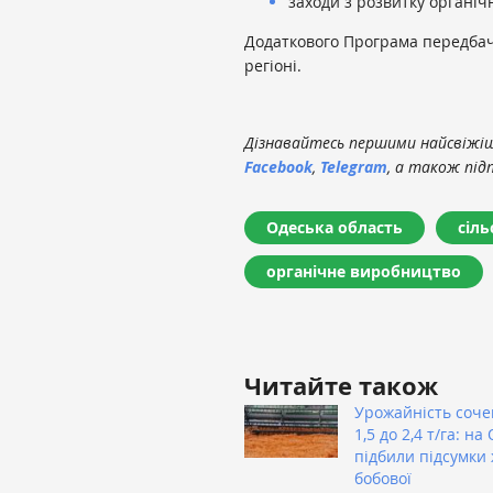
заходи з розвитку органіч
Додаткового Програма передбача
регіоні.
Дізнавайтесь першими найсвіжіші
Facebook
,
Telegram
, а також під
Одеська область
сіль
органічне виробництво
Читайте також
Урожайність соче
1,5 до 2,4 т/га: н
підбили підсумки
бобової