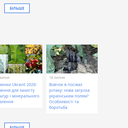
БІЛЬШЕ
липня
16 липня
инки Ukravit 2026:
Вовчок в посівах
шення для захисту
ріпаку: нова загроза
ьтур і мінерального
українським полям?
влення
Особливості та
боротьба
БІЛЬШЕ