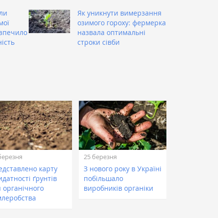
ли
Як уникнути вимерзання
мої
озимого гороху: фермерка
езпечило
назвала оптимальні
ість
строки сівби
березня
25 березня
едставлено карту
З нового року в Україні
идатності ґрунтів
побільшало
я органічного
виробників органіки
млеробства