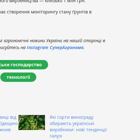
ного виробництва — близько 1 млн грн.
є створення моніторингу стану ґрунтів в
 агрономічні новини України на нашій сторінці в
писуйтесь на
Instagram СуперАгронома
.
ське господарство
технології
виці від
Які сорти винограду
а Одещині
обирають українські
 жнив
виробники: нові тенденції
галузі