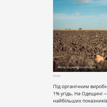
Фото: SuperAgronom.com
Рілля
Під органічним виробн
1% угідь. На Одещині — 
найбільших показників 