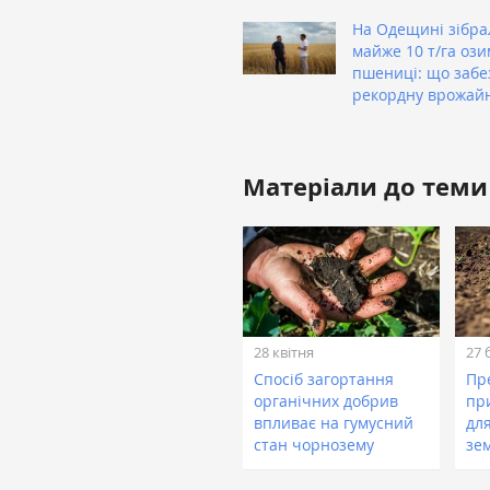
На Одещині зібра
майже 10 т/га ози
пшениці: що заб
рекордну врожайн
Матеріали до теми
28 квітня
27 
Спосіб загортання
Пр
органічних добрив
пр
впливає на гумусний
дл
стан чорнозему
зе