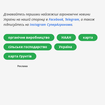
Дізнавайтесь першими найсвіжіші агрономічні новини
України на нашій сторінці в
Facebook
,
Telegram
, а також
підписуйтесь на
Instagram СуперАгронома
.
органічне виробництво
НААН
карта
сільське господарство
Україна
карта ґрунтів