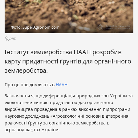
Фото: SuperAgronom.com
Ґрунт
Інститут землеробства НААН розробив
карту придатності ґрунтів для органічного
землеробства.
Про це повідомляють в
НААН.
Зазначається, що диференціація природних зон України за
еколого-генетичною придатністю для органічного
виробництва проведена в рамках виконання підпрограми
наукових досліджень «Агроекологічні основи відтворення
родючості ґрунту за органічного землеробства в
агроландшафтах України.