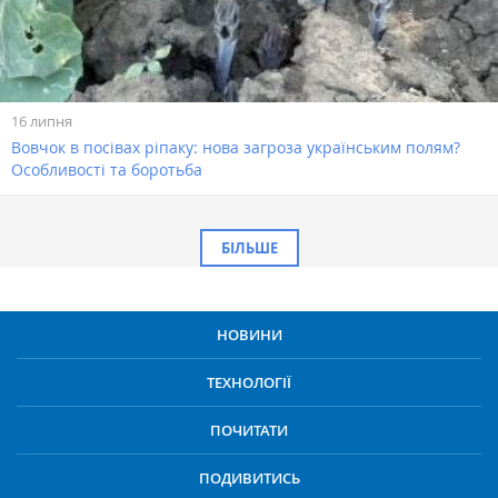
16 липня
Вовчок в посівах ріпаку: нова загроза українським полям?
Особливості та боротьба
БІЛЬШЕ
НОВИНИ
ТЕХНОЛОГІЇ
ПОЧИТАТИ
ПОДИВИТИСЬ