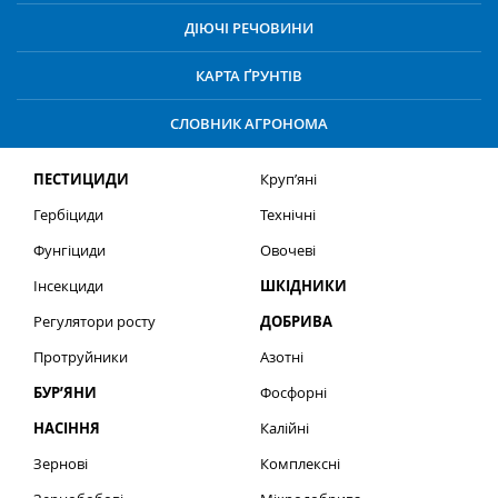
ДІЮЧІ РЕЧОВИНИ
КАРТА ҐРУНТІВ
СЛОВНИК АГРОНОМА
ПЕСТИЦИДИ
Круп’яні
Гербіциди
Технічні
Фунгіциди
Овочеві
Інсекциди
ШКІДНИКИ
Регулятори росту
ДОБРИВА
Протруйники
Азотні
БУР’ЯНИ
Фосфорні
НАСІННЯ
Калійні
Зернові
Комплексні