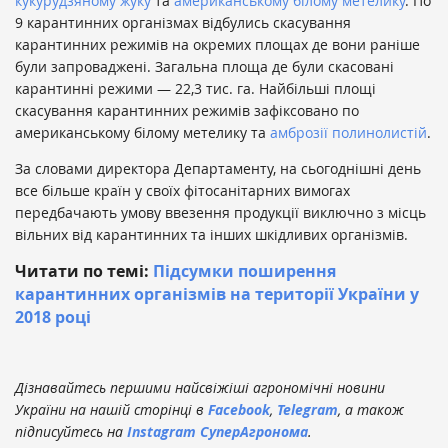
кукурудзяному жуку
та
американському білому метелику
. По
9 карантинних організмах відбулись скасування
карантинних режимів на окремих площах де вони раніше
були запроваджені. Загальна площа де були скасовані
карантинні режими — 22,3 тис. га. Найбільші площі
скасування карантинних режимів зафіксовано по
американському білому метелику та
амброзії полинолистій
.
За словами директора Департаменту, на сьогоднішні день
все більше країн у своїх фітосанітарних вимогах
передбачають умову ввезення продукції виключно з місць
вільних від карантинних та інших шкідливих організмів.
Читати по темі:
Підсумки поширення
карантинних організмів на території України у
2018 році
Дізнавайтесь першими найсвіжіші агрономічні новини
України на нашій сторінці в
Facebook
,
Telegram
, а також
підписуйтесь на
Instagram СуперАгронома
.