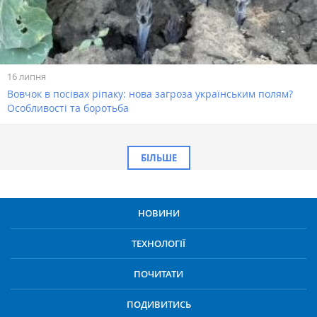
16 липня
Вовчок в посівах ріпаку: нова загроза українським полям?
Особливості та боротьба
БІЛЬШЕ
НОВИНИ
ТЕХНОЛОГІЇ
ПОЧИТАТИ
ПОДИВИТИСЬ