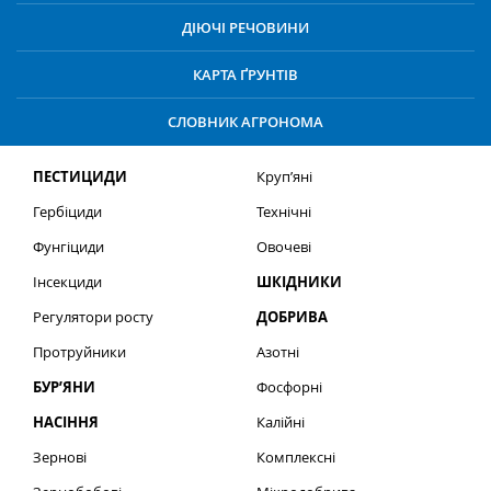
ДІЮЧІ РЕЧОВИНИ
КАРТА ҐРУНТІВ
СЛОВНИК АГРОНОМА
ПЕСТИЦИДИ
Круп’яні
Гербіциди
Технічні
Фунгіциди
Овочеві
Інсекциди
ШКІДНИКИ
Регулятори росту
ДОБРИВА
Протруйники
Азотні
БУР’ЯНИ
Фосфорні
НАСІННЯ
Калійні
Зернові
Комплексні