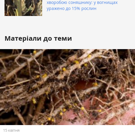
хворобою соняшнику: у вогнищах
уражено до 15% рослин
Матеріали до теми
15 квітня