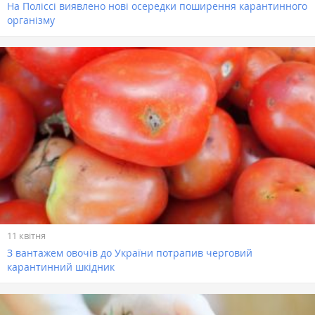
На Поліссі виявлено нові осередки поширення карантинного
організму
11 квітня
З вантажем овочів до України потрапив черговий
карантинний шкідник