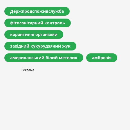
Держпродспоживслужба
фітосанітарний контроль
карантинні організми
західний кукурудзяний жук
американський білий метелик
амброзія