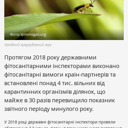
Фото: ipmimages.org
Західний кукурудзяний жук
Протягом 2018 року державними
фітосанітарними інспекторами виконано
фітосанітарні вимоги країн-партнерів та
встановлені понад 4 тис. вільних від
карантинних організмів ділянок, що
майже в 30 разів перевищило показник
звітного періоду минулого року.
У 2018 році державні фітосанітарні інспектори провели