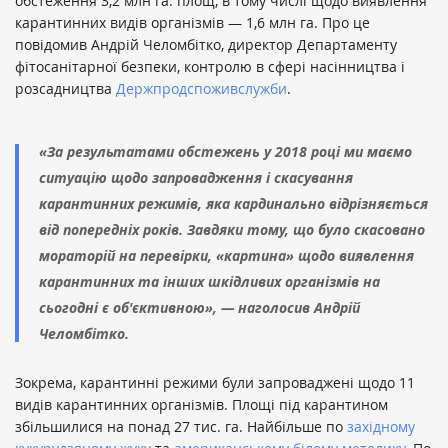
обстеження 3,2 млн га. площ, в тому числі щодо виявлення
карантинних видів організмів — 1,6 млн га. Про це
повідомив Андрій Челомбітко, директор Департаменту
фітосанітарної безпеки, контролю в сфері насінництва і
розсадництва
Держпродспоживслужби
.
«За результатами обстежень у 2018 році ми маємо
ситуацію щодо запровадження і скасування
карантинних режимів, яка кардинально відрізняється
від попередніх років. Завдяки тому, що було скасовано
мораторій на перевірки, «картина» щодо виявлення
карантинних та інших шкідливих організмів на
сьогодні є об'єктивною», — наголосив Андрій
Челомбітко.
Зокрема, карантинні режими були запроваджені щодо 11
видів карантинних організмів. Площі під карантином
збільшилися на понад 27 тис. га. Найбільше по
західному