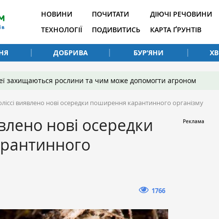
НОВИНИ
ПОЧИТАТИ
ДІЮЧІ РЕЧОВИНИ
ТЕХНОЛОГІЇ
ПОДИВИТИСЬ
КАРТА ҐРУНТІВ
НЯ
ДОБРИВА
БУР’ЯНИ
Х
 неї захищаються рослини та чим може допомогти агроном
оліссі виявлено нові осередки поширення карантинного організму
явлено нові осередки
рантинного
1766