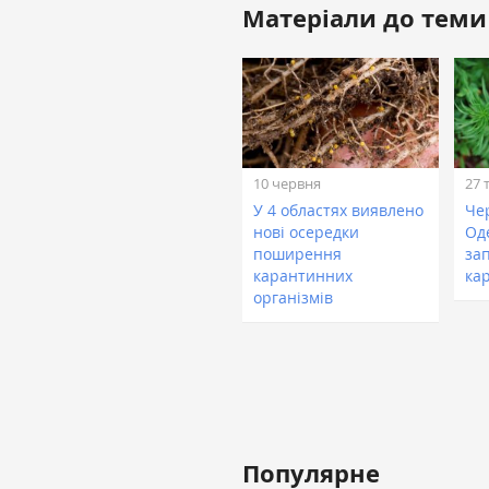
Матеріали до теми
10 червня
27 
У 4 областях виявлено
Че
нові осередки
Од
поширення
за
карантинних
ка
організмів
Популярне