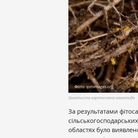
Фото: ipmimages.org
Золотиста картопляна нематода
За результатами фітос
сільськогосподарських 
областях було виявле