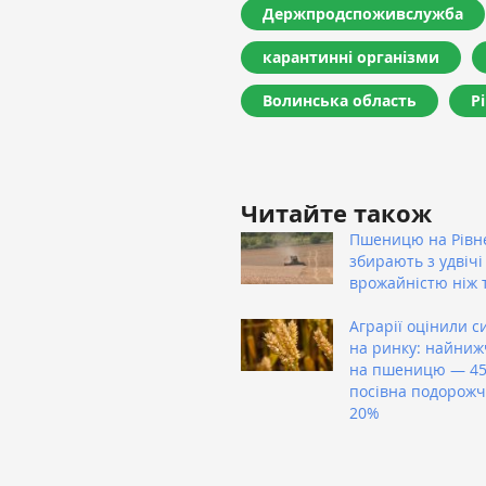
Держпродспоживслужба
карантинні організми
Волинська область
Р
Читайте також
Пшеницю на Рівн
збирають з удвіч
врожайністю ніж 
Аграрії оцінили с
на ринку: найниж
на пшеницю — 450
посівна подорожч
20%