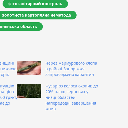
фітосанітарний контроль
золотиста картопляна нематода
івненська область
енщині
Через мармурового клопа
і нижчою
в районі Запоріжжя
торік
запроваджено карантин
итуацію
Фузаріоз колоса охопив до
ча ціна
20% площ зернових у
0 грн/т,
низці областей
ає до
напередодні завершення
жнив