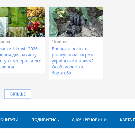
липня
16 липня
инки Ukravit 2026:
Вовчок в посівах
шення для захисту
ріпаку: нова загроза
ьтур і мінерального
українським полям?
влення
Особливості та
боротьба
БІЛЬШЕ
ОЧИТАТИ
ПОДИВИТИСЬ
ДІЮЧІ РЕЧОВИНИ
КАРТА 