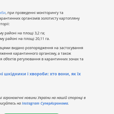
жби
, при проведенні моніторингу та
арантинних організмів золотисту картопляну
торії:
му районі на площі 3,2 га;
ому районі на площі 20,11 га.
івцями видано розпорядження на застосування
иження карантинного організму, а також
 об’єктів регулювання в карантинних зонах та
і шкідники і хвороби: хто вони, як їх
 агрономічні новини України на нашій сторінці в
писуйтесь на
Instagram СуперАгронома
.