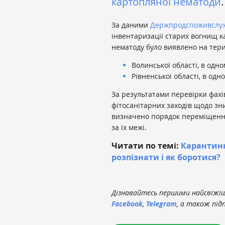
картопляної нематоди
.
За даними
Держпродспоживслу
інвентаризації старих вогнищ к
нематоду було виявлено на тери
Волинської області, в одно
Рівненської області, в одн
За результатами перевірки фах
фітосанітарних заходів щодо зн
визначено порядок переміщення
за їх межі.
Читати по темі:
Карантинн
розпізнати і як боротися?
Дізнавайтесь першими найсвіжіші
Facebook
,
Telegram
, а також під