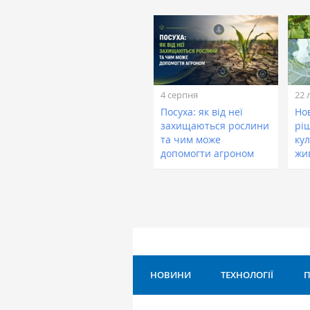
4 серпня
22 
Посуха: як від неї
Нов
захищаються рослини
рі
та чим може
кул
допомогти агроном
жи
НОВИНИ
ТЕХНОЛОГІЇ
П