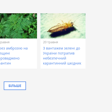
травня
20 травня
рез амброзію на
З вантажем зелені до
ещині
України потрапив
проваджено
небезпечний
рантин
карантинний шкідник
БІЛЬШЕ