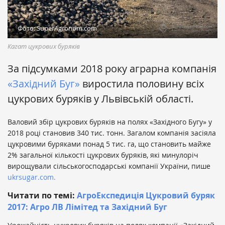
Фото: SuperAgronom.com
Кагат цукрових буряків
За підсумками 2018 року аграрна компанія
«Західний Буг»
виростила половину всіх
цукрових буряків у Львівській області.
Валовий збір цукрових буряків на полях «Західного Бугу» у
2018 році становив 340 тис. тонн. Загалом компанія засіяла
цукровими буряками понад 5 тис. га, що становить майже
2% загальної кількості цукрових буряків, які минулоріч
вирощували сільськогосподарські компанії України, пише
ukrsugar.com.
Читати по темі:
АгроЕкспедиція Цукровий буряк
2017: Агро ЛВ Лімітед та Західний Буг