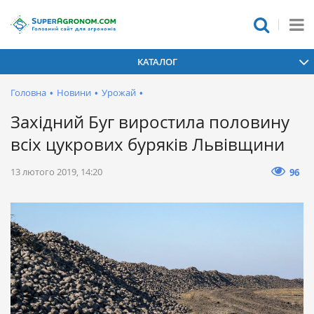
КАТАЛОГ
Головна
•
Новини
•
Урожай
•
Західний Буг виростила половину
всіх цукрових буряків Львівщини
13 лютого 2019, 14:20
96