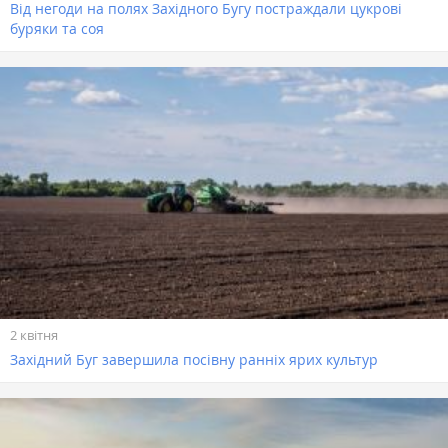
Від негоди на полях Західного Бугу постраждали цукрові
буряки та соя
2 квітня
Західний Буг завершила посівну ранніх ярих культур