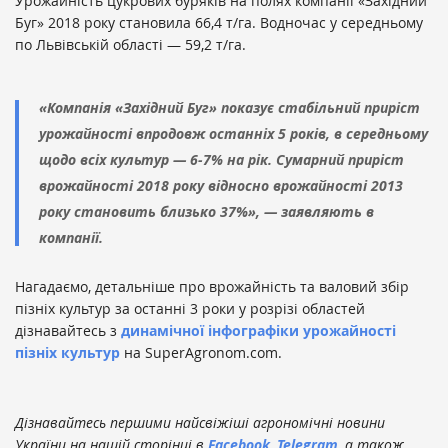
Урожайність цукрових буряків на полях компанії «Західний
Буг» 2018 року становила 66,4 т/га. Водночас у середньому
по Львівській області — 59,2 т/га.
«Компанія «Західний Буг» показує стабільний приріст
урожайності впродовж останніх 5 років, в середньому
щодо всіх культур — 6-7% на рік. Сумарний приріст
врожайності 2018 року відносно врожайності 2013
року становить близько 37%», — заявляють в
компанії.
Нагадаємо, детальніше про врожайність та валовий збір
пізніх культур за останні 3 роки у розрізі областей
дізнавайтесь з
динамічної інфографіки урожайності
пізніх культур
на SuperAgronom.com.
Дізнавайтесь першими найсвіжіші агрономічні новини
України на нашій сторінці в
Facebook
,
Telegram
, а також