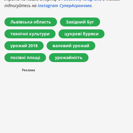
підписуйтесь на
Instagram СуперАгронома
.
Львівська область
Західний Буг
технічні культури
цукрові буряки
урожай 2018
валовий урожай
посівні площі
урожайність