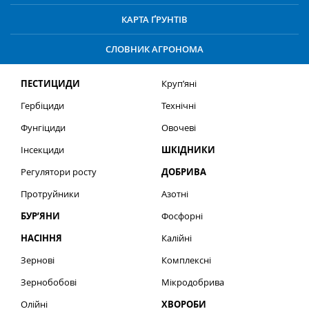
КАРТА ҐРУНТІВ
СЛОВНИК АГРОНОМА
ПЕСТИЦИДИ
Круп’яні
Гербіциди
Технічні
Фунгіциди
Овочеві
Інсекциди
ШКІДНИКИ
Регулятори росту
ДОБРИВА
Протруйники
Азотні
БУР’ЯНИ
Фосфорні
НАСІННЯ
Калійні
Зернові
Комплексні
Зернобобові
Мікродобрива
Олійні
ХВОРОБИ