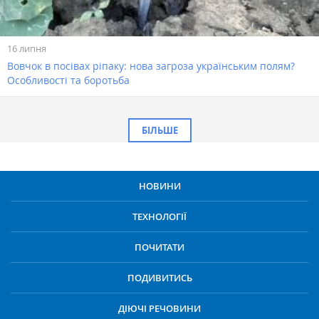
16 липня
Вовчок в посівах ріпаку: нова загроза українським полям?
Особливості та боротьба
БІЛЬШЕ
НОВИНИ
ТЕХНОЛОГІЇ
ПОЧИТАТИ
ПОДИВИТИСЬ
ДІЮЧІ РЕЧОВИНИ