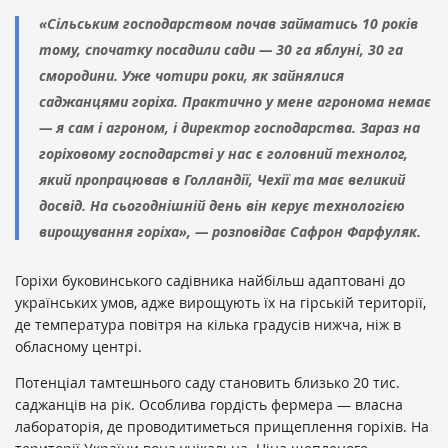
«Сільським господарством почав займатись 10 років
тому, спочатку посадили сади — 30 га яблуні, 30 га
смородини. Уже чотири роки, як зайнялися
саджанцями горіха. Практично у мене агронома немає
— я сам і агроном, і директор господарства. Зараз на
горіховому господарстві у нас є головний технолог,
який пропрацював в Голландії, Чехії та має великий
досвід. На сьогоднішній день він керує технологією
вирощування горіха», — розповідає Сафрон Фарфуляк.
Горіхи буковинського садівника найбільш адаптовані до
українських умов, адже вирощують їх на гірській території,
де температура повітря на кілька градусів нижча, ніж в
обласному центрі.
Потенціал тамтешнього саду становить близько 20 тис.
саджанців на рік. Особлива гордість фермера — власна
лабораторія, де проводитиметься прищеплення горіхів. На