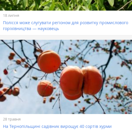
18 липня
Полісся може слугувати регіоном для розвитку промислового
горіхівництва — науковець
28 травня
На Тернопільщині садівник вирощує 40 сортів хурми