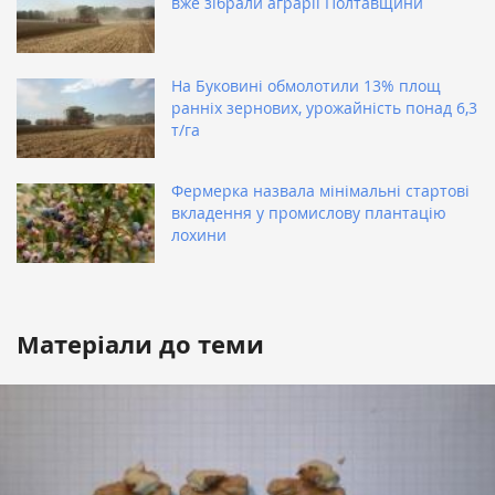
вже зібрали аграрії Полтавщини
На Буковині обмолотили 13% площ
ранніх зернових, урожайність понад 6,3
т/га
Фермерка назвала мінімальні стартові
вкладення у промислову плантацію
лохини
Матеріали до теми