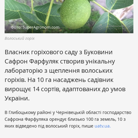
Фото: SuperAgronom.com
Волоський горіх
Власник горіхового саду з Буковини
Сафрон Фарфуляк створив унікальну
лабораторію з щеплення волоських
горіхів. На 10 га насаджень садівник
вирощує 14 сортів, адаптованих до умов
України.
В Глибоцькому районі у Чернівецькій області господарство
Сафрона Фарфуляка орендує близько 100 га земель, 10 з
яких відведено під волоський горіх, пише
uatv.ua.