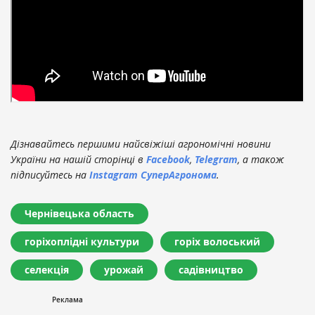
Дізнавайтесь першими найсвіжіші агрономічні новини
України на нашій сторінці в
Facebook
,
Telegram
, а також
підписуйтесь на
Instagram СуперАгронома
.
Чернівецька область
горіхоплідні культури
горіх волоський
селекція
урожай
садівництво