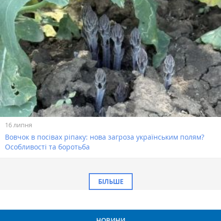
16 липня
Вовчок в посівах ріпаку: нова загроза українським полям?
Особливості та боротьба
БІЛЬШЕ
НОВИНИ