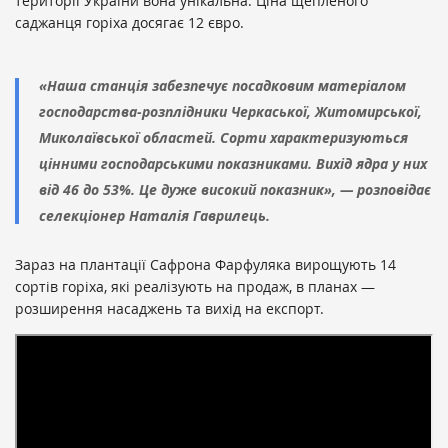
території України вона унікальна. Ціна щепленого
саджанця горіха досягає 12 євро.
«Наша станція забезпечує посадковим матеріалом
господарства-розплідники Черкаської, Житомирської,
Миколаївської областей. Сорти характеризуються
цінними господарськими показниками. Вихід ядра у них
від 46 до 53%. Це дуже високий показник», — розповідає
селекціонер Наталія Гаврилець.
Зараз на плантації Сафрона Фарфуляка вирощують 14
сортів горіха, які реалізують на продаж, в планах —
розширення насаджень та вихід на експорт.