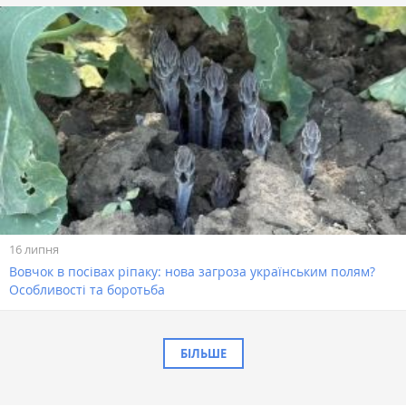
16 липня
Вовчок в посівах ріпаку: нова загроза українським полям?
Особливості та боротьба
БІЛЬШЕ