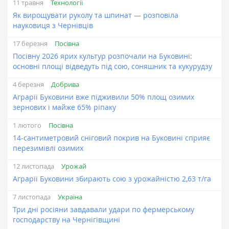
Технології
11 травня
Як вирощувати руколу та шпинат — розповіла
науковиця з Чернівців
Посівна
17 березня
Посівну 2026 ярих культур розпочали на Буковині:
основні площі відведуть під сою, соняшник та кукурудзу
Добрива
4 березня
Аграрії Буковини вже підживили 50% площ озимих
зернових і майже 65% ріпаку
Посівна
1 лютого
14-сантиметровий сніговий покрив на Буковині сприяє
перезимівлі озимих
Урожай
12 листопада
Аграрії Буковини збирають сою з урожайністю 2,63 т/га
Україна
7 листопада
Три дні росіяни завдавали удари по фермерському
господарству на Чернігівщині