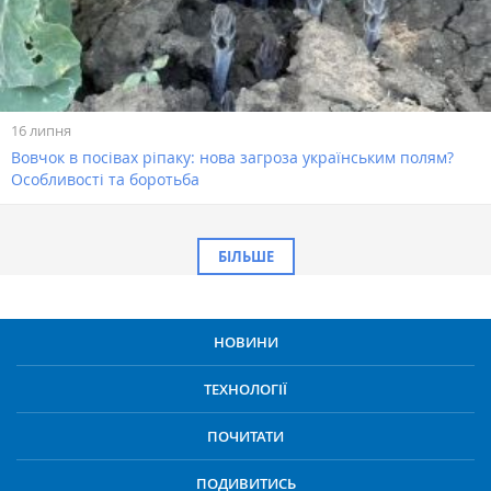
16 липня
Вовчок в посівах ріпаку: нова загроза українським полям?
Особливості та боротьба
БІЛЬШЕ
НОВИНИ
ТЕХНОЛОГІЇ
ПОЧИТАТИ
ПОДИВИТИСЬ