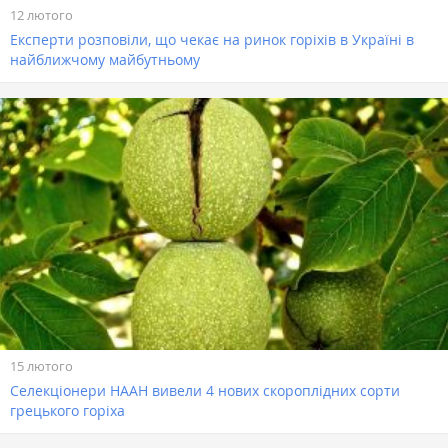
12 лютого
Експерти розповіли, що чекає на ринок горіхів в Україні в
найближчому майбутньому
15 лютого
Селекціонери НААН вивели 4 нових скороплідних сорти
грецького горіха