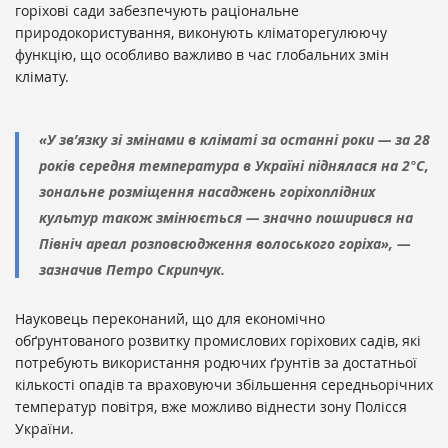
горіхові сади забезпечують раціональне
природокористування, виконують кліматорегулюючу
функцію, що особливо важливо в час глобальних змін
клімату.
«У зв’язку зі змінами в кліматі за останні роки — за 28
років середня температура в Україні піднялася на 2°С,
зональне розміщення насаджень горіхоплідних
культур також змінюється — значно поширився на
Північ ареал розповсюдження волоського горіха», —
зазначив Петро Скрипчук.
Науковець переконаний, що для економічно
обґрунтованого розвитку промислових горіхових садів, які
потребують використання родючих ґрунтів за достатньої
кількості опадів та враховуючи збільшення середньорічних
температур повітря, вже можливо віднести зону Полісся
України.