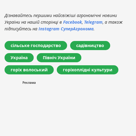
Дізнавайтесь першими найсвіжіші агрономічні новини
України на нашій сторінці в
Facebook
,
Telegram
, а також
підписуйтесь на
Instagram СуперАгронома
.
сільське господарство
садівництво
Україна
Північ України
горіх волоський
горіхоплідні культури