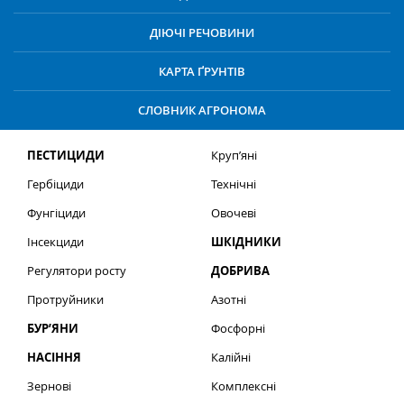
ДІЮЧІ РЕЧОВИНИ
КАРТА ҐРУНТІВ
СЛОВНИК АГРОНОМА
ПЕСТИЦИДИ
Круп’яні
Гербіциди
Технічні
Фунгіциди
Овочеві
Інсекциди
ШКІДНИКИ
Регулятори росту
ДОБРИВА
Протруйники
Азотні
БУР’ЯНИ
Фосфорні
НАСІННЯ
Калійні
Зернові
Комплексні