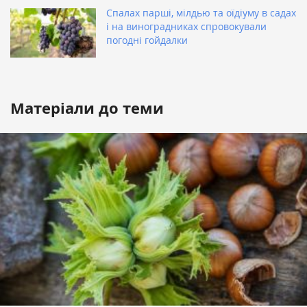
Спалах парші, мілдью та оїдіуму в садах
і на виноградниках спровокували
погодні гойдалки
Матеріали до теми