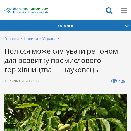
КАТАЛОГ
Головна
•
Новини
•
Україна
•
Полісся може слугувати регіоном
для розвитку промислового
горіхівництва — науковець
18 липня 2020, 09:00
126