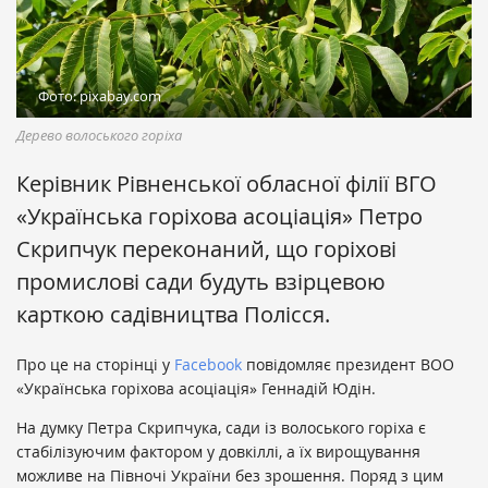
Фото: pixabay.com
Дерево волоського горіха
Керівник Рівненської обласної філії ВГО
«Українська горіхова асоціація» Петро
Скрипчук переконаний, що горіхові
промислові сади будуть взірцевою
карткою садівництва Полісся.
Про це на сторінці у
Facebook
повідомляє президент ВОО
«Українська горіхова асоціація» Геннадій Юдін.
На думку Петра Скрипчука, сади із волоського горіха є
стабілізуючим фактором у довкіллі, а їх вирощування
можливе на Півночі України без зрошення. Поряд з цим