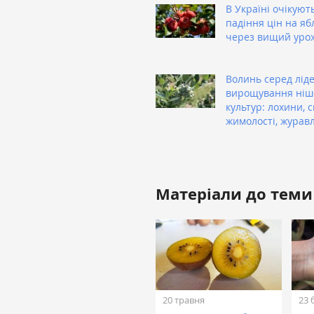
В Україні очікуют
падіння цін на яб
через вищий уро
Волинь серед ліде
вирощування ніш
культур: лохини, с
жимолості, журав
Матеріали до теми
20 травня
23 