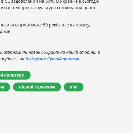
 в ЄС задоволений на 60%. В Україні на сьогодні
 і у нас теж зростає культура споживання цього
сити сад ківі може 50 років, але як показує
років.
 агрономічні новини України на нашій сторінці в
писуйтесь на
Instagram СуперАгронома
.
ні культури
ня
нішеві культури
ківі