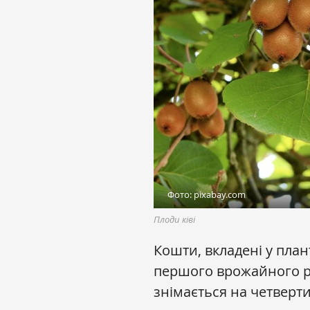
Фото: pixabay.com
Плоди ківі
Кошти, вкладені у план
першого врожайного ро
знімається на четверти