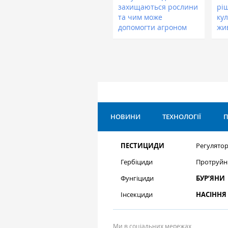
захищаються рослини
рі
та чим може
кул
допомогти агроном
жи
НОВИНИ
ТЕХНОЛОГІЇ
П
ПЕСТИЦИДИ
Регулятор
Гербіциди
Протруйн
Фунгіциди
БУР’ЯНИ
Інсекциди
НАСІННЯ
Ми в соціальних мережах