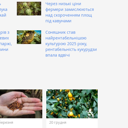
ь
Через низькі ціни
лука
фермери замислюються
жай
над скороченням площ
під кавунами
рів з
Соняшник став
евих
найрентабельнішою
паржі,
культурою 2025 року,
лини
рентабельність кукурудзи
впала вдвічі
березня
20 грудня