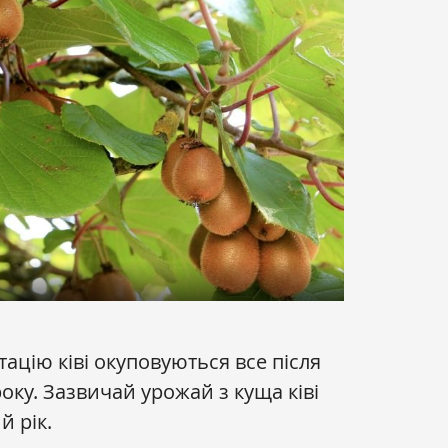
тацію ківі окуповуються все після
ку. Зазвичай урожай з куща ківі
й рік.