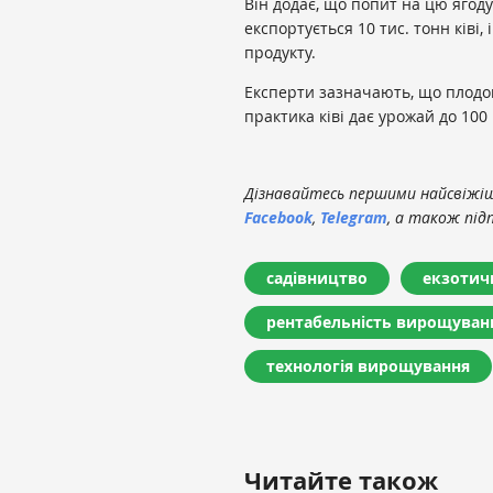
Він додає, що попит на цю ягоду
експортується 10 тис. тонн ківі,
продукту.
Експерти зазначають, що плодоно
практика ківі дає урожай до 100 
Дізнавайтесь першими найсвіжіші
Facebook
,
Telegram
, а також під
садівництво
екзотич
рентабельність вирощуван
технологія вирощування
Читайте також