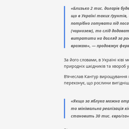
«Близько 2 тис. доларів бу
що в Україні таких ґрунтів,
потрібно готувати під поса
(чорнозем), то слід додават
витратити на догляд за ро
врожаю», — продовжує фер
За його словами, в Україні ківі
природніх шкідників та хвороб 
В’ячеслав Кантур вирощування кі
переконує, що рослини вигіднішої
«Якщо за яблука можна отри
то мінімальна реалізація к
становить 30 тис. євро/га»