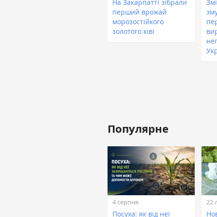
На Закарпатті зібрали
Зм
перший врожай
зм
морозостійкого
пе
золотого ківі
ви
не
Ук
Популярне
4 серпня
22 
Посуха: як від неї
Нов