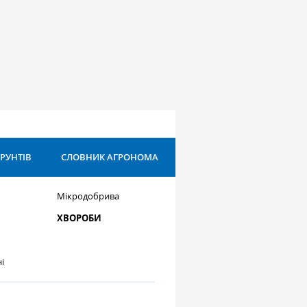
ҐРУНТІВ
СЛОВНИК АГРОНОМА
Мікродобрива
ХВОРОБИ
і