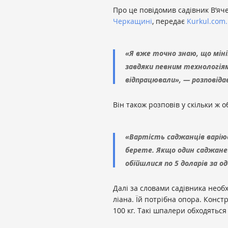
Про це повідомив садівник В’яч
Черкащині
, передає
Kurkul.com.
«Я вже точно знаю, що міні
завдяки певним технологія
відпрацювали», — розповідає
Він також розповів у скільки ж о
«Вартість саджанців варіює
берете. Якщо один саджанець
обійшлися по 5 доларів за о
Далі за словами садівника необ
ліана. Їй потрібна опора. Конс
100 кг. Такі шпалери обходяться 