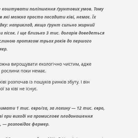
де коштувати поліпшення ґрунтових умов. Тому
 в які можна просто посадити ківі, немає. Їх
дку: наприклад, якщо ґрунт сильно жирний
и пісок. І ще близько 3 тис. доларів доведеться
слиною протягом трьох років до першого
мер.
 можна вирощувати екологічно чистим, адже
у рослини поки немає.
ві розпочав із пошуків ринків збуту. І він
 за ківі не існує.
мати 1 тис. євро/га, за лохину — 12 тис. євро,
іві при виході на промислове плодоношення
, — розповідає фермер.