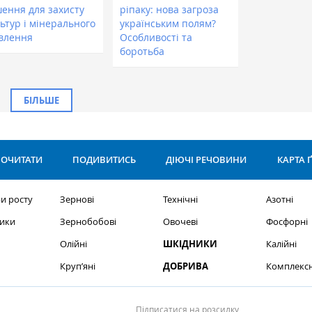
шення для захисту
ріпаку: нова загроза
ьтур і мінерального
українським полям?
влення
Особливості та
боротьба
БІЛЬШЕ
ОЧИТАТИ
ПОДИВИТИСЬ
ДІЮЧІ РЕЧОВИНИ
КАРТА 
и росту
Зернові
Технічні
Азотні
ики
Зернобобові
Овочеві
Фосфорні
Олійні
ШКІДНИКИ
Калійні
Круп’яні
ДОБРИВА
Комплексн
Підписатися на розсилку