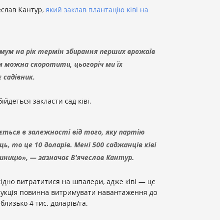
еслав Кантур,
який заклав плантацію ківі на
мум на рік термін збирання перших врожаїв
м можна скоротити, цьогоріч ми їх
 садівник.
бійдеться закласти сад ківі.
ться в залежності від того, яку партію
, то це 10 доларів. Мені 500 саджанців ківі
диницю», — зазначає В’ячеслав Кантур.
хідно витратитися на шпалери, адже ківі — це
трукція повинна витримувати навантаження до
близько 4 тис. доларів/га.