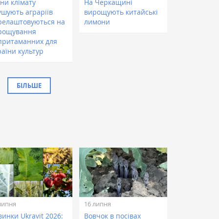
іни клімату
На Черкащині
ушують аграріїв
вирощують китайські
релаштовуються на
лимони
рощування
притаманних для
раїни культур
БІЛЬШЕ
липня
16 липня
инки Ukravit 2026:
Вовчок в посівах