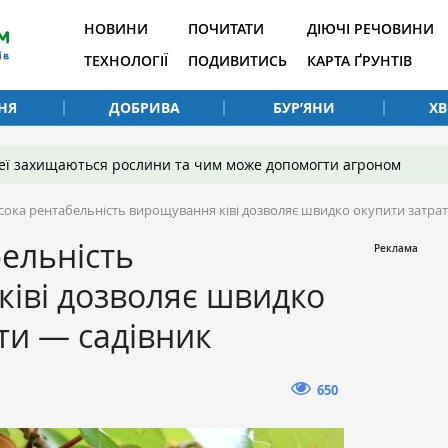
НОВИНИ
ПОЧИТАТИ
ДІЮЧІ РЕЧОВИНИ
ТЕХНОЛОГІЇ
ПОДИВИТИСЬ
КАРТА ҐРУНТІВ
НЯ
ДОБРИВА
БУР’ЯНИ
Х
 неї захищаються рослини та чим може допомогти агроном
сока рентабельність вирощування ківі дозволяє швидко окупити затрат
ельність
іві дозволяє швидко
ти — садівник
650