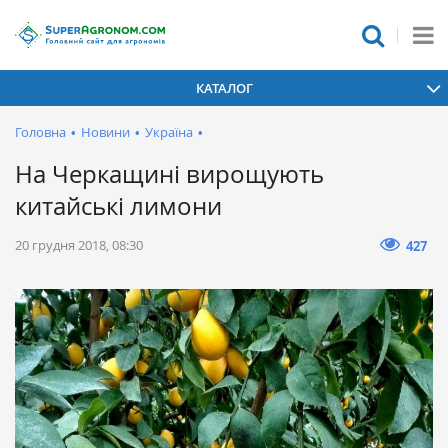
КАТАЛОГ
Головна
•
Новини
•
Україна
•
На Черкащині вирощують
китайські лимони
20 грудня 2018, 08:30
427