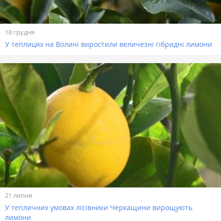
18 грудня
У теплицях на Волині виростили величезні гібридні лимони
21 липня
У тепличних умовах лісівники Черкащини вирощують
лимони