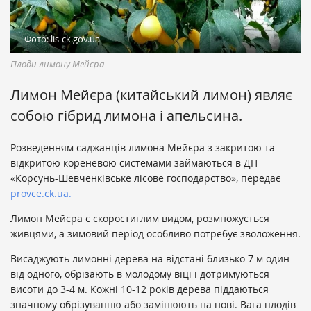
Фото: lis-ck.gov.ua
Плоди лимону Мейєра
Лимон Мейєра (китайський лимон) являє
собою гібрид лимона і апельсина.
Розведенням саджанців лимона Мейєра з закритою та
відкритою кореневою системами займаються в ДП
«Корсунь-Шевченківське лісове господарство», передає
provce.ck.ua.
Лимон Мейєра є скоростиглим видом, розмножується
живцями, а зимовий період особливо потребує зволоження.
Висаджують лимонні дерева на відстані близько 7 м один
від одного, обрізають в молодому віці і дотримуються
висоти до 3-4 м. Кожні 10-12 років дерева піддаються
значному обрізуванню або замінюють на нові. Вага плодів