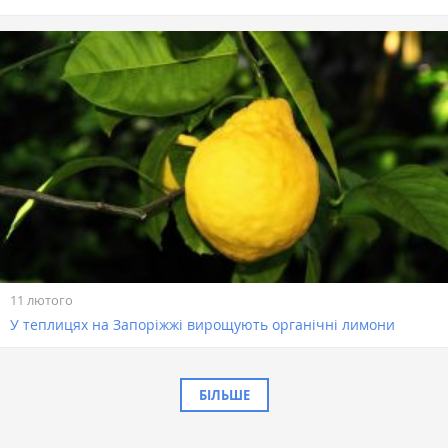
11 лютого
У теплицях на Запоріжжі вирощують органічні лимони
БІЛЬШЕ