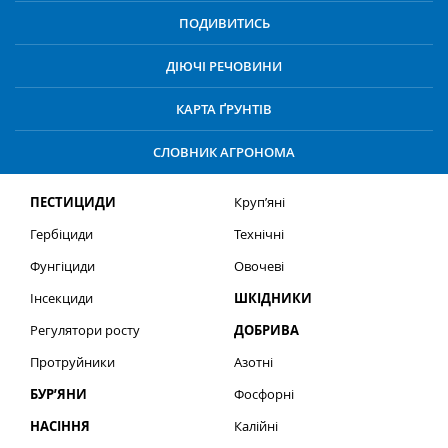
ПОДИВИТИСЬ
ДІЮЧІ РЕЧОВИНИ
КАРТА ҐРУНТІВ
СЛОВНИК АГРОНОМА
ПЕСТИЦИДИ
Круп’яні
Гербіциди
Технічні
Фунгіциди
Овочеві
Інсекциди
ШКІДНИКИ
Регулятори росту
ДОБРИВА
Протруйники
Азотні
БУР’ЯНИ
Фосфорні
НАСІННЯ
Калійні