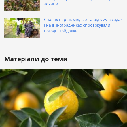
лохини
Спалах парші, мілдью та оїдіуму в садах
і на виноградниках спровокували
погодні гойдалки
Матеріали до теми