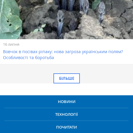
16 липня
Вовчок в посівах ріпаку: нова загроза українським полям?
Особливості та боротьба
БІЛЬШЕ
НОВИНИ
ТЕХНОЛОГІЇ
ПОЧИТАТИ