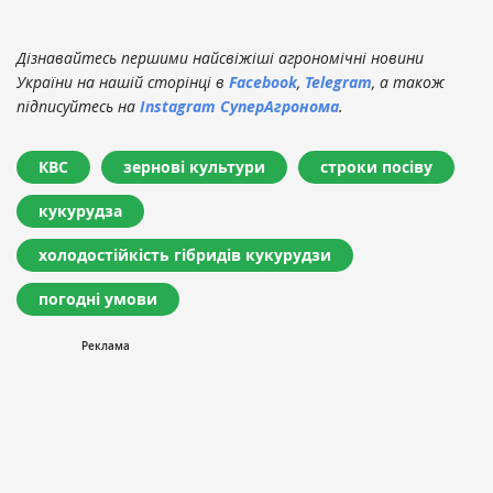
Дізнавайтесь першими найсвіжіші агрономічні новини
України на нашій сторінці в
Facebook
,
Telegram
, а також
підписуйтесь на
Instagram СуперАгронома
.
КВС
зернові культури
строки посіву
кукурудза
холодостійкість гібридів кукурудзи
погодні умови