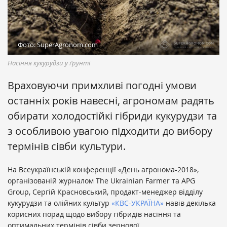
Фото: SuperAgronom.com
Насіння кукурудзи у ґрунті
Враховуючи примхливі погодні умови
останніх років навесні, агрономам радять
обирати холодостійкі гібриди кукурудзи та
з особливою увагою підходити до вибору
термінів сівби культури.
На Всеукраїнській конференції «День агронома-2018»,
організованій журналом The Ukrainian Farmer та APG
Group, Сергій Красновський, продакт-менеджер відділу
кукурудзи та олійних культур
«КВС-УКРАЇНА»
навів декілька
корисних порад щодо вибору гібридів насіння та
оптимальних термінів сівби зернової.