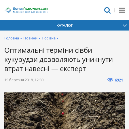
КАТАЛОГ
Головна
•
Новини
•
Посівна
•
Оптимальні терміни сівби
кукурудзи дозволяють уникнути
втрат навесні — експерт
19 березня 2018, 12:30
6921