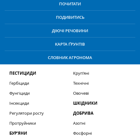
ПОЧИТАТИ
ПОДИВИТИСЬ
ДІЮЧІ РЕЧОВИНИ
КАРТА ҐРУНТІВ
СЛОВНИК АГРОНОМА
ПЕСТИЦИДИ
Круп’яні
Гербіциди
Технічні
Фунгіциди
Овочеві
Інсекциди
ШКІДНИКИ
Регулятори росту
ДОБРИВА
Протруйники
Азотні
БУР’ЯНИ
Фосфорні