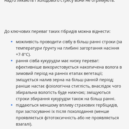
надто лякають і холодового стресу вони не отримують.
До ключових переваг таких гібридів можна віднести:
можливість проводити сівбу в більш ранні строки (за
температури ґрунту на глибині загортання насіння
+7-8°С).
рання сівба кукурудзи має низку переваг:
ефективніше використовується накопичена волога в
зимовий період на ранніх етапах вегетації;
зміщується налив зерна на більш ранній період;
раніше настає фізіологічна стиглість, внаслідок чого
збиральна вологість буде нижчою; зміщуються
строки збирання кукурудзи також на більш ранні.
піддаються меншому впливу страхових гербіцидів,
при застосуванні їх після похолодання (менше
проявляється фітотоксичність або не проявляється
взагалі).