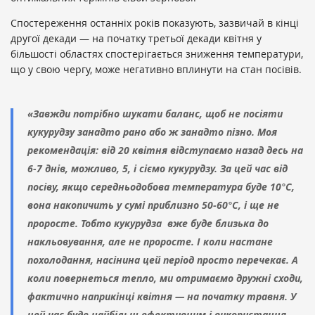
Спостереження останніх років показують, зазвичай в кінці
другої декади — на початку третьої декади квітня у
більшості областях спостерігається зниження температури,
що у свою чергу, може негативно вплинути на стан посівів.
«Завжди потрібно шукати баланс, щоб не посіяти
кукурудзу занадто рано або ж занадто пізно. Моя
рекомендація: від 20 квітня відступаємо назад десь на
6-7 днів, можливо, 5, і сіємо кукурудзу. За цей час від
посіву, якщо середньодобова температура буде 10°С,
вона накопичить у сумі приблизно 50-60°С, і ще не
проросте. Тобто кукурудза вже буде близька до
накльовування, але не проросте. І коли настане
похолодання, насінина цей період просто перечекає. А
коли повернеться тепло, ми отримаємо дружні сходи,
фактично наприкінці квітня — на початку травня. У
цей час буде найбільш ефективним і використання