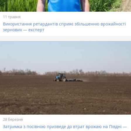
11 травня
Використання ретардантів сприяє збільшенню врожайності
зернових — експерт
28 березня
Затримка з посівною призведе до втрат врожаю на Півдні —