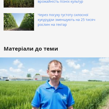
врожайність пізніх культур
Через посуху густоту силосної
кукурудзи зменшують на 25 тисяч
рослин на гектар
Матеріали до теми