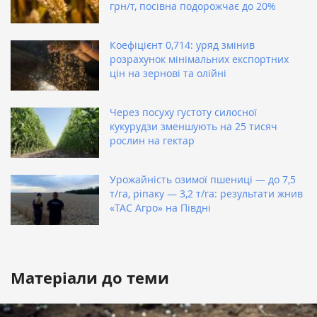
грн/т, посівна подорожчає до 20%
Коефіцієнт 0,714: уряд змінив
розрахунок мінімальних експортних
цін на зернові та олійні
Через посуху густоту силосної
кукурудзи зменшують на 25 тисяч
рослин на гектар
Урожайність озимої пшениці — до 7,5
т/га, ріпаку — 3,2 т/га: результати жнив
«ТАС Агро» на Півдні
Матеріали до теми