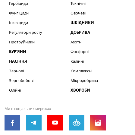
Гербіциди
Технічні
Фунгіциди
Овочеві
Інсекциди
ШКІДНИКИ
Регулятори росту
ДОБРИВА
Протруйники
Азотні
БУР’ЯНИ
Фосфорні
НАСІННЯ
Калійні
Зернові
Комплексні
Зернобобові
Мікродобрива
Олійні
ХВОРОБИ
Ми в соціальних мережах