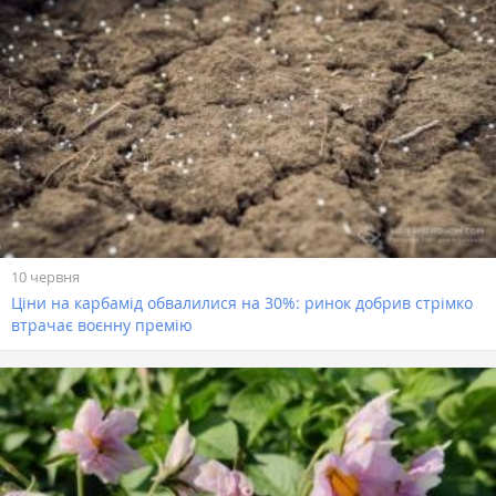
10 червня
Ціни на карбамід обвалилися на 30%: ринок добрив стрімко
втрачає воєнну премію