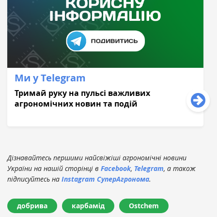
Ми у Telegram
Тримай руку на пульсі важливих
агрономічних новин та подій
Дізнавайтесь першими найсвіжіші агрономічні новини
України на нашій сторінці в
Facebook
,
Telegram
, а також
підписуйтесь на
Instagram СуперАгронома
.
добрива
карбамід
Ostchem