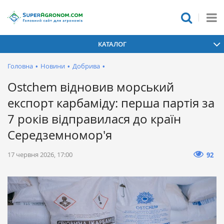
КАТАЛОГ
Головна
•
Новини
•
Добрива
•
Ostchem відновив морський
експорт карбаміду: перша партія за
7 років відправилася до країн
Середземномор'я
17 червня 2026, 17:00
92