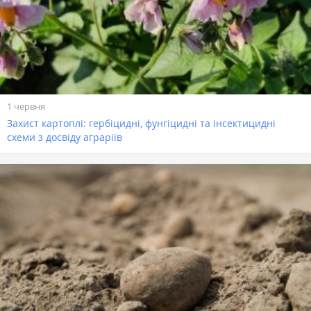
1 червня
Захист картоплі: гербіцидні, фунгіцидні та інсектицидні
схеми з досвіду аграріїв