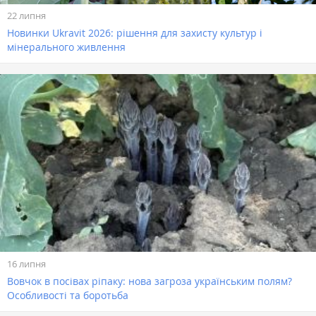
22 липня
Новинки Ukravit 2026: рішення для захисту культур і
мінерального живлення
16 липня
Вовчок в посівах ріпаку: нова загроза українським полям?
Особливості та боротьба