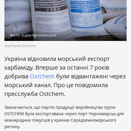
Фото: SuperAgronom.com
Карбамід Ostchem
Україна відновила морський експорт
карбаміду. Вперше за останні 7 років
добрива
Ostchem
були відвантажені через
морський канал. Про це повідомила
пресслужба Ostchem.
Зазначається, що партія продукції виробництва групи
OSTCHEM була експортована через порт Чорноморськ для
міжнародних покупців у країнах Середземноморського
регіону.