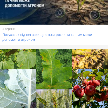
4 серпня
Посуха: як від неї захищаються рослини та чим може
допомогти агроном