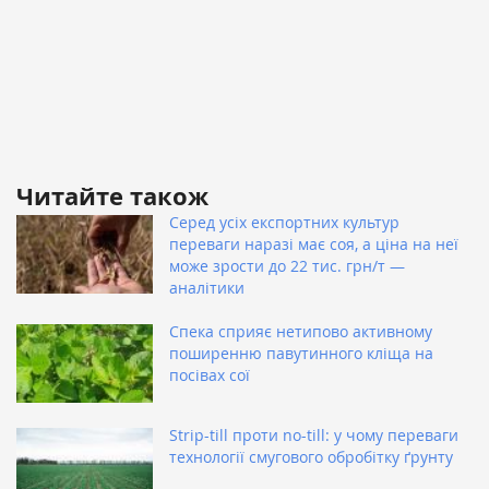
Читайте також
Серед усіх експортних культур
переваги наразі має соя, а ціна на неї
може зрости до 22 тис. грн/т —
аналітики
Спека сприяє нетипово активному
поширенню павутинного кліща на
посівах сої
Strip-till проти no-till: у чому переваги
технології смугового обробітку ґрунту