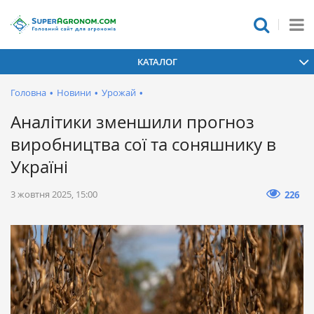
КАТАЛОГ
Головна
•
Новини
•
Урожай
•
Аналітики зменшили прогноз
виробництва сої та соняшнику в
Україні
3 жовтня 2025, 15:00
226