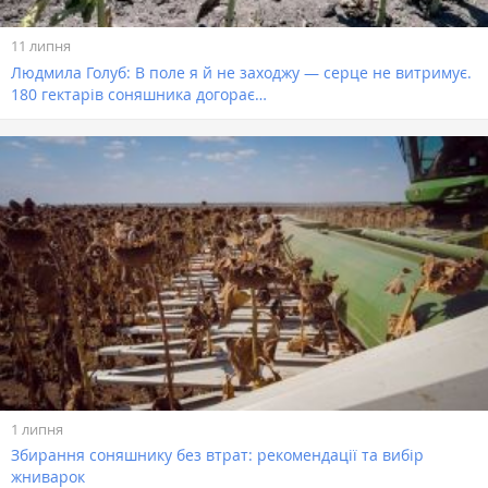
11 липня
Людмила Голуб: В поле я й не заходжу — серце не витримує.
180 гектарів соняшника догорає…
1 липня
Збирання соняшнику без втрат: рекомендації та вибір
жниварок