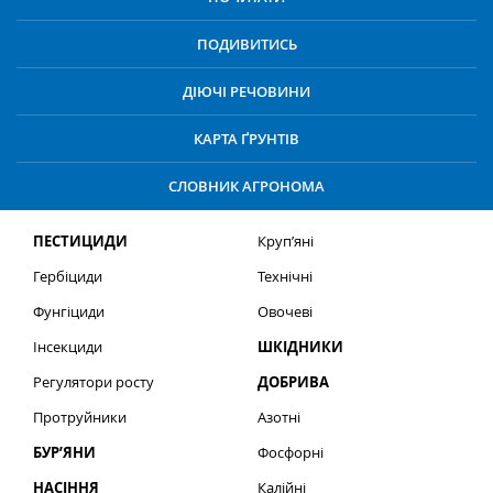
ПОДИВИТИСЬ
ДІЮЧІ РЕЧОВИНИ
КАРТА ҐРУНТІВ
СЛОВНИК АГРОНОМА
ПЕСТИЦИДИ
Круп’яні
Гербіциди
Технічні
Фунгіциди
Овочеві
Інсекциди
ШКІДНИКИ
Регулятори росту
ДОБРИВА
Протруйники
Азотні
БУР’ЯНИ
Фосфорні
НАСІННЯ
Калійні