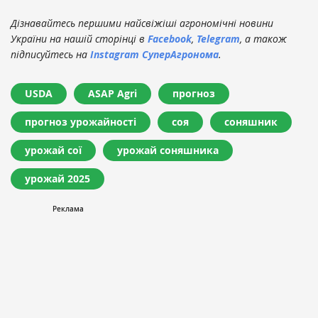
Дізнавайтесь першими найсвіжіші агрономічні новини
України на нашій сторінці в
Facebook
,
Telegram
, а також
підписуйтесь на
Instagram СуперАгронома
.
USDA
ASAP Agri
прогноз
прогноз урожайності
соя
соняшник
урожай сої
урожай соняшника
урожай 2025