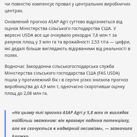
чи повністю компенсує провал у центральних виробничих
центрах.
Оновлений прогноз ASAP Agri суттєво відрізняється від
оцінок Міністерства сільського господарства США. У
вересні USDA все ще очікувало рекордні 7,6 млн т за
рахунок площ у 3 млн га та врожайності 2,53 т/га — цифри,
які дедалі більше виглядають відірваними від реальності в
полях.
Водночас Закордонна сільськогосподарська служба
Міністерства сільського господарства США (FAS USDA)
пішла у протилежний бік і в серпні різко знизила прогноз
виробництва до 4,9 млн т, одночасно скоротивши оцінку
площ до 2,08 млн га.
«На цьому тлі прогноз ASAP Agri у 5,8 млн т виглядає
найбільш зваженим: він враховує падіння потенціалу,
але не скочується в надмірний песимізм», — зазначила
Блажко.