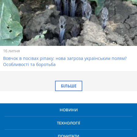
16 липня
Вовчок в посівах ріпаку: нова загроза українським полям?
Особливості та боротьба
БІЛЬШЕ
НОВИНИ
ТЕХНОЛОГІЇ
ПОЧИТАТИ