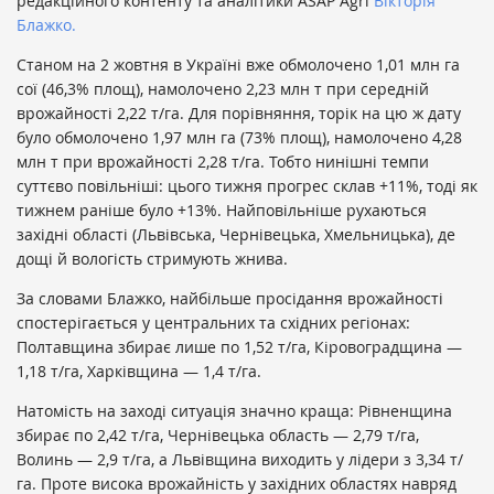
редакційного контенту та аналітики ASAP Agri
Вікторія
Блажко.
Станом на 2 жовтня в Україні вже обмолочено 1,01 млн га
сої (46,3% площ), намолочено 2,23 млн т при середній
врожайності 2,22 т/га. Для порівняння, торік на цю ж дату
було обмолочено 1,97 млн га (73% площ), намолочено 4,28
млн т при врожайності 2,28 т/га. Тобто нинішні темпи
суттєво повільніші: цього тижня прогрес склав +11%, тоді як
тижнем раніше було +13%. Найповільніше рухаються
західні області (Львівська, Чернівецька, Хмельницька), де
дощі й вологість стримують жнива.
За словами Блажко, найбільше просідання врожайності
спостерігається у центральних та східних регіонах:
Полтавщина збирає лише по 1,52 т/га, Кіровоградщина —
1,18 т/га, Харківщина — 1,4 т/га.
Натомість на заході ситуація значно краща: Рівненщина
збирає по 2,42 т/га, Чернівецька область — 2,79 т/га,
Волинь — 2,9 т/га, а Львівщина виходить у лідери з 3,34 т/
га. Проте висока врожайність у західних областях навряд