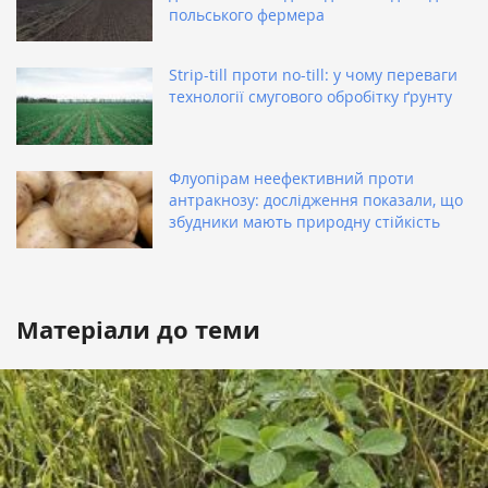
польського фермера
Strip-till проти no-till: у чому переваги
технології смугового обробітку ґрунту
Флуопірам неефективний проти
антракнозу: дослідження показали, що
збудники мають природну стійкість
Матеріали до теми