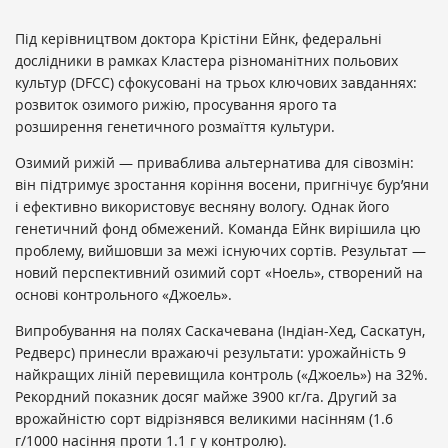
Під керівництвом доктора Крістіни Ейнк, федеральні
дослідники в рамках Кластера різноманітних польових
культур (DFCC) сфокусовані на трьох ключових завданнях:
розвиток озимого рижію, просування ярого та
розширення генетичного розмаїття культури.
Озимий рижій — приваблива альтернатива для сівозмін:
він підтримує зростання коріння восени, пригнічує бур’яни
і ефективно використовує весняну вологу. Однак його
генетичний фонд обмежений. Команда Ейнк вирішила цю
проблему, вийшовши за межі існуючих сортів. Результат —
новий перспективний озимий сорт «Ноель», створений на
основі контрольного «Джоель».
Випробування на полях Саскачевана (Індіан-Хед, Саскатун,
Редверс) принесли вражаючі результати: урожайність 9
найкращих ліній перевищила контроль («Джоель») на 32%.
Рекордний показник досяг майже 3900 кг/га. Другий за
врожайністю сорт відрізнявся великими насінням (1.6
г/1000 насіння проти 1.1 г у контролю).