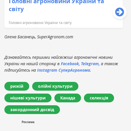
Головні агроновини України та
світу
Головні агроновини України та світу
Олена Басанець, SuperAgronom.com
Дізнавайтесь першими найсвіжіші агрономічні новини
України на нашій сторінці в
Facebook
,
Telegram
, а також
підписуйтесь на
Instagram СуперАгронома
.
рижій
олійні культури
нішеві культури
Канада
селекція
закордонний досвід