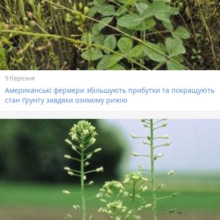
9 березня
Американські фермери збільшують прибутки та покращують
стан ґрунту завдяки озимому рижію